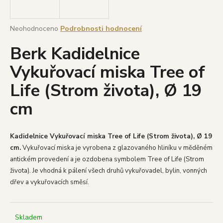
a
j
Průměrné
Neohodnoceno
Podrobnosti hodnocení
í
hodnocení
Berk Kadidelnice
produktu
t
je
?
Vykuřovací miska Tree of
0,0
z
Life (Strom života), Ø 19
5
hvězdiček.
cm
HLEDAT
Kadidelnice Vykuřovací miska Tree of Life (Strom života), Ø 19
cm.
Vykuřovací miska je vyrobena z glazovaného hliníku v měděném
D
antickém provedení a je ozdobena symbolem Tree of Life (Strom
o
života). Je vhodná k pálení všech druhů vykuřovadel, bylin, vonných
p
dřev a vykuřovacích směsí.
o
r
u
Skladem