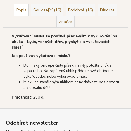
Popis
Související (16)
Podobné (16)
Diskuze
Značka
Vykuřovací miska se používá především k vykuřování na
uhlíku - bylin, vonných dřev, pryskyřic a vykuřovacích
směsí.
Jak používat vykuřovací misku?
Do misky přidejte čistý písek, na něj položte uhlík a
zapalte ho. Na zapálený uhlík přidejte své oblíbené
vykuřovadlo, nebo vykuřovací směs.
Misku se zapáleným uhlíkem nenechávejte bez dozoru
a v dosahu dětí!
Hmotnost
: 290 g.
Z
á
Odebírat newsletter
p