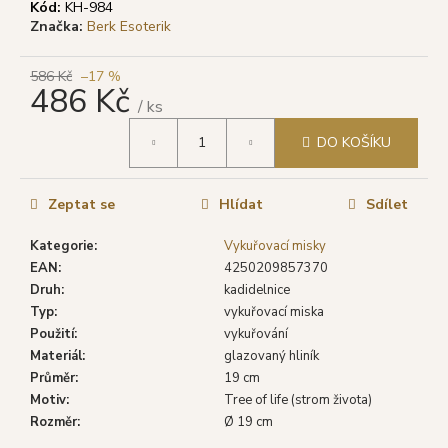
č
Kód:
KH-984
u
Značka:
Berk Esoterik
j
e
586 Kč
–17 %
m
486 Kč
/ ks
e
Měrná
DO KOŠÍKU
cena:
SHRINIVAS
SATYA
VONNÉ
Zeptat se
Hlídat
Sdílet
TYČINKY
NAG
Kategorie
:
Vykuřovací misky
CHAMPA,
EAN
:
4250209857370
15
G
Druh
:
kadidelnice
Typ
:
vykuřovací miska
29
Kč
Použití
:
vykuřování
Původně:
Materiál
:
glazovaný hliník
46
Průměr
:
19 cm
Kč
Motiv
:
Tree of life (strom života)
Rozměr
:
Ø 19 cm