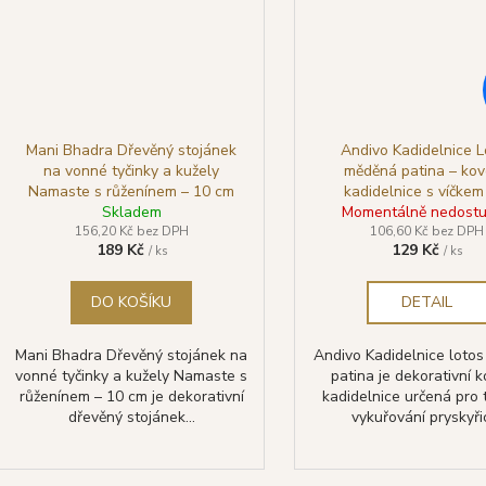
Mani Bhadra Dřevěný stojánek
Andivo Kadidelnice L
na vonné tyčinky a kužely
měděná patina – ko
Namaste s růženínem – 10 cm
kadidelnice s víčkem
Skladem
Momentálně nedost
vykuřování Ø 7 c
156,20 Kč bez DPH
106,60 Kč bez DPH
189 Kč
129 Kč
/ ks
/ ks
DO KOŠÍKU
DETAIL
Mani Bhadra Dřevěný stojánek na
Andivo Kadidelnice loto
vonné tyčinky a kužely Namaste s
patina je dekorativní 
růženínem – 10 cm je dekorativní
kadidelnice určená pro t
dřevěný stojánek...
vykuřování pryskyřic,