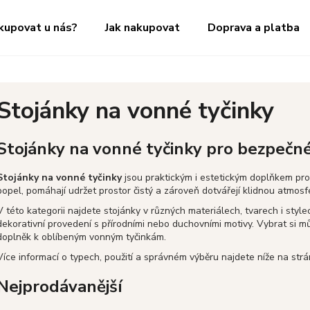
kupovat u nás?
Jak nakupovat
Doprava a platba
Co potřebujete najít?
Stojánky na vonné tyčinky
HLEDAT
Stojánky na vonné tyčinky pro bezpečné
Stojánky na vonné tyčinky
jsou praktickým i estetickým doplňkem pro 
Doporučujeme
popel, pomáhají udržet prostor čistý a zároveň dotvářejí klidnou atmosfé
V této kategorii najdete stojánky v různých materiálech, tvarech i styl
dekorativní provedení s přírodními nebo duchovními motivy. Vybrat si můž
doplněk k oblíbeným vonným tyčinkám.
Více informací o typech, použití a správném výběru najdete níže na str
Nejprodávanější