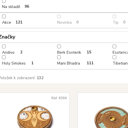
u
Na skladě
96
k
t
Akce
121
Novinka
0
Tip
0
ů
Značky
Andivo
2
Berk Esoterik
15
Esoteri
Holy Smokes
1
Mani Bhadra
111
Tibetia
Položek k zobrazení:
132
V
ý
Kód:
6364
p
s