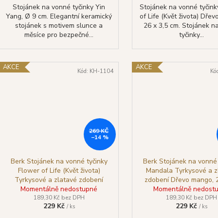
Stojánek na vonné tyčinky Yin
Stojánek na vonné tyčink
Yang, Ø 9 cm. Elegantní keramický
of Life (Květ života) Dře
stojánek s motivem slunce a
26 x 3,5 cm. Stojánek n
měsíce pro bezpečné...
tyčinky...
AKCE
AKCE
Kód:
KH-1104
Kó
269 KČ
–14 %
Berk Stojánek na vonné tyčinky
Berk Stojánek na vonné 
Flower of Life (Květ života)
Mandala Tyrkysové a z
Tyrkysové a zlatavé zdobení
zdobení Dřevo mango, 
Dřevo mango, 27 x 10 cm
Momentálně nedostupné
Momentálně nedost
cm
189,30 Kč bez DPH
189,30 Kč bez DPH
229 Kč
229 Kč
/ ks
/ ks