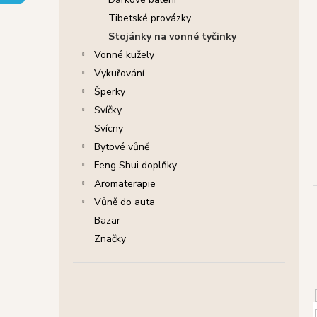
SHRINIVAS SATYA VONNÉ TYČINKY
l
NAG CHAMPA, 15 G
Tibetské provázky
29 Kč
Stojánky na vonné tyčinky
Původně:
46 Kč
Vonné kužely
Vykuřování
Šperky
Svíčky
Svícny
Bytové vůně
Feng Shui doplňky
Aromaterapie
Vůně do auta
Bazar
Značky