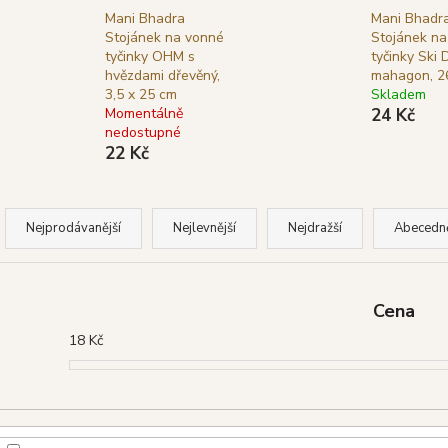
GOLOKA VONNÉ TYČINKY NAG
SHRINIVAS SA
Mani Bhadra
Mani Bhadr
CHAMPA, 16 G
WHITE SAGE (BÍ
Stojánek na vonné
Stojánek na
29 Kč
29 Kč
tyčinky OHM s
tyčinky Ski 
Původně:
39 Kč
Původně:
39 Kč
hvězdami dřevěný,
mahagon, 2
3,5 x 25 cm
Skladem
Momentálně
24 Kč
nedostupné
22 Kč
Ř
a
Nejprodávanější
Nejlevnější
Nejdražší
Abecedn
z
e
n
Cena
í
18
Kč
p
r
o
d