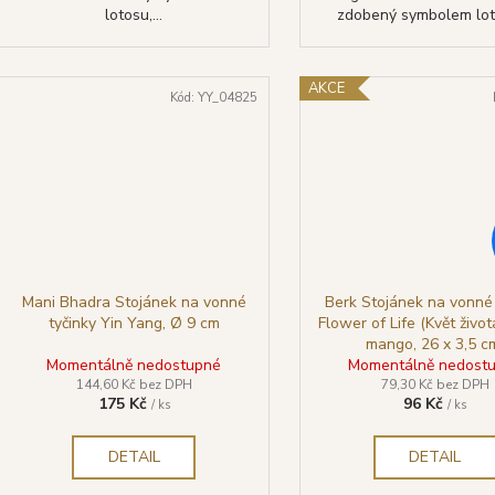
lotosu,...
zdobený symbolem loto
AKCE
Kód:
YY_04825
Mani Bhadra Stojánek na vonné
Berk Stojánek na vonné 
tyčinky Yin Yang, Ø 9 cm
Flower of Life (Květ živo
mango, 26 x 3,5 c
Momentálně nedostupné
Momentálně nedost
144,60 Kč bez DPH
79,30 Kč bez DPH
175 Kč
96 Kč
/ ks
/ ks
DETAIL
DETAIL