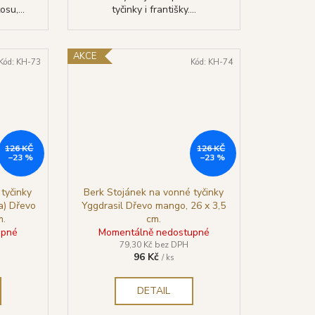
su,...
tyčinky i františky....
AKCE
Kód:
KH-73
Kód:
KH-74
126 KČ
126 KČ
–23 %
–23 %
tyčinky
Berk Stojánek na vonné tyčinky
ta) Dřevo
Yggdrasil Dřevo mango, 26 x 3,5
m.
cm.
upné
Momentálně nedostupné
79,30 Kč bez DPH
96 Kč
/ ks
DETAIL