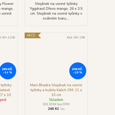
y Flower
Stojánek na vonné tyčinky
vo mango,
Yggdrasil Dřevo mango, 26 x 3,5
a vonné
cm. Stojánek na vonné tyčinky v
oválném tvaru,...
AKCE
d:
KH-1106
Kód:
ISH-246
269 KČ
296 KČ
–14 %
–16 %
tyčinky
Mani Bhadra Stojánek na vonné
latavé
tyčinky a kužely Kalich OM, 11 x
27 x 10
10 cm
upné
Skladem
203,30 Kč bez DPH
246 Kč
/ ks