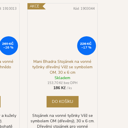
AKCE
d:
1910013
Kód:
1903044
269 KČ
226 KČ
–26 %
–17 %
a vonné
Mani Bhadra Stojánek na vonné
 (hnědo
tyčinky dřevěný Věž se symbolem
OM, 30 x 6 cm
Skladem
153,70 Kč bez DPH
186 Kč
/ ks
DO KOŠÍKU
 a kužely
Stojánek na vonné tyčinky Věž se
).
symbolem OM (dřevěný), 30 x 6 cm.
 bohatě
Dřevěný stojánek pro vonné