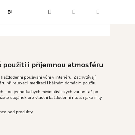
Hledat
Přihlášení
Nákupní
Blog
Hodnocení obchodu
Napište nám
O
košík
 použití i příjemnou atmosféru
každodenní používání vůní v interiéru. Zachytávají
ru při relaxaci, meditaci i běžném domácím použití.
ech – od jednoduchých minimalistických variant až po
ete stojánek pro vlastní každodenní rituál i jako milý
ánce pod produkty.
Následující