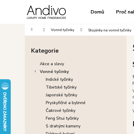
K
Přejít
na
o
do
do
Domů
Proč na
obsah
Zpět
Zpět
š
obchodu
obchodu
í
Domů
Vonné tyčinky
Stojánky na vonné tyčinky
k
P
o
Kategorie
Přeskočit
s
kategorie
t
Akce a slevy
r
Vonné tyčinky
a
Indické tyčinky
n
Tibetské tyčinky
n
Japonské tyčinky
í
Pryskyřičné a bylinné
p
Čakrové tyčinky
a
Feng Shui tyčinky
n
S drahými kameny
e
Dárkové balení