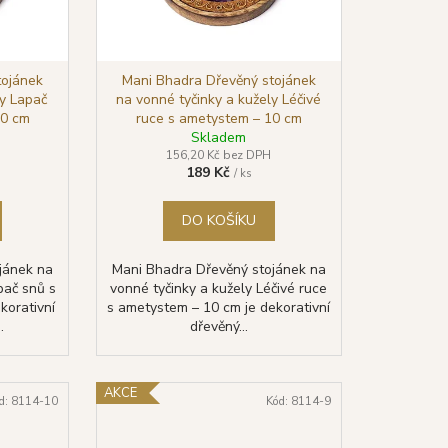
tojánek
Mani Bhadra Dřevěný stojánek
ly Lapač
na vonné tyčinky a kužely Léčivé
10 cm
ruce s ametystem – 10 cm
Skladem
156,20 Kč bez DPH
189 Kč
/ ks
DO KOŠÍKU
jánek na
Mani Bhadra Dřevěný stojánek na
pač snů s
vonné tyčinky a kužely Léčivé ruce
korativní
s ametystem – 10 cm je dekorativní
.
dřevěný...
AKCE
d:
8114-10
Kód:
8114-9