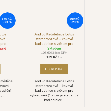
169 KČ
169 KČ
–23 %
–23 %
otos
Andivo Kadidelnice Lotos
vová
starobronzová – kovová
 pro
kadidelnice s víčkem pro
upné
m
vykuřování Ø 7 cm
Skladem
106,60 Kč bez DPH
129 Kč
/ ks
DO KOŠÍKU
s měděná
Andivo Kadidelnice Lotos
kovová
starobronzová – kovová
radiční
kadidelnice s víčkem pro
...
vykuřování Ø 7 cm je elegantní
kadidelnice...