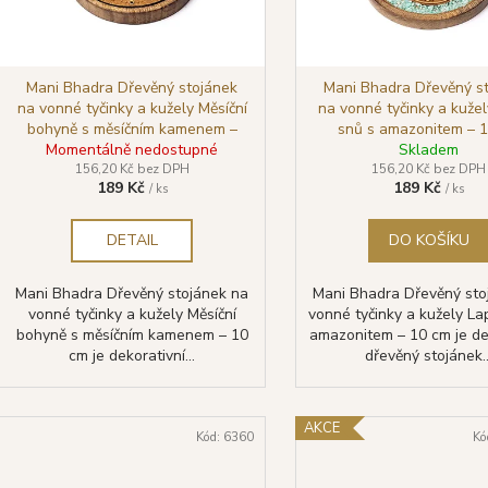
p
r
o
d
Mani Bhadra Dřevěný stojánek
Mani Bhadra Dřevěný s
na vonné tyčinky a kužely Měsíční
na vonné tyčinky a kuže
u
bohyně s měsíčním kamenem –
snů s amazonitem – 
k
Momentálně nedostupné
10 cm
Skladem
t
156,20 Kč bez DPH
156,20 Kč bez DPH
189 Kč
189 Kč
/ ks
/ ks
ů
DETAIL
DO KOŠÍKU
Mani Bhadra Dřevěný stojánek na
Mani Bhadra Dřevěný sto
vonné tyčinky a kužely Měsíční
vonné tyčinky a kužely La
bohyně s měsíčním kamenem – 10
amazonitem – 10 cm je de
cm je dekorativní...
dřevěný stojánek..
AKCE
Kód:
6360
Kó