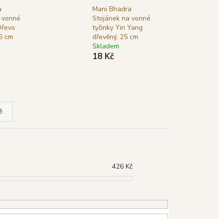
TYA VONNÉ TYČINKY
a
Mani Bhadra
LÁ ŠALVĚJ), 15 G
 vonné
Stojánek na vonné
Dřevo
tyčinky Yin Yang
6 cm
dřevěný, 25 cm
Skladem
18 Kč
ě
426
Kč