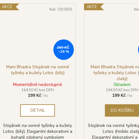
AKCE
AKCE
Kód:
1910003
Kó
269 KČ
–26 %
Mani Bhadra Stojánek na vonné
Mani Bhadra Stojánek n
tyčinky a kužely Lotos (bílý)
tyčinky a kužely Lotos
zlatý)
Momentálně nedostupné
Skladem
164,50 Kč bez DPH
164,50 Kč bez DPH
199 Kč
199 Kč
/ ks
/ ks
DETAIL
DO KOŠÍKU
Stojánek na vonné tyčinky a kužely
Stojánek na vonné tyčinky
Lotos (bílý). Elegantní dekorativní a
Lotos (hnědo zlatý
bohatě zdobený symbolem
Elegantní dekorativní a