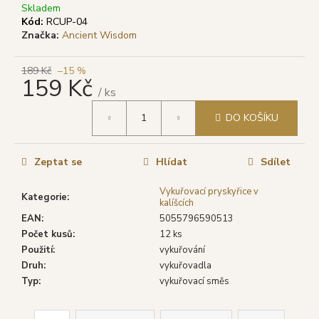
č
Skladem
u
Kód:
RCUP-04
j
Značka:
Ancient Wisdom
e
m
189 Kč
–15 %
e
159 Kč
/ ks
Měrná
DO KOŠÍKU
cena:
SHRINIVAS
SATYA
VONNÉ
TYČINKY
Zeptat se
Hlídat
Sdílet
SUPER
HIT,
Vykuřovací pryskyřice v
15
Kategorie
:
kalíšcích
G
EAN
:
5055796590513
29
Počet kusů
:
12 ks
Kč
Původně:
Použití
:
vykuřování
46
Druh
:
vykuřovadla
Kč
Typ
:
vykuřovací směs