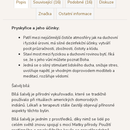
Popis
Související (16)
Podobné (16)
Diskuze
Značka
Ostatní informace
Pryskyřice a jeho účinky:
Patří mezi nejúčinnější čističe atmosféry jak na duchovní
i fyzické úrovni, má silné dezinfekční účinky, vytváří
pocit průzračnosti, zbožnosti, čistoty a klidu.
Staví most mezi fyzickou a duchovní rovinou bytí, říká
se, že s jeho vůní můžete poznat Boha.
Jedná se o silný stimulant lidského ducha, snižuje stres,
uvolňuje napětí, je vhodným doprovodem modliteb a
meditací, rozšiřuje vědomí.
Šalvěj bílá:
Bílá šalvěj je přírodní vykuřovadlo, které se tradičně
používalo při rituálech amerických domorodých
indiánů.
Lékaři a terapeuti stále častěji objevují přínosné
aspekty těchto bylin.
Bílá šalvěj je jedním z prostředků, díky nimž se lidé po
celém světě znovu spojují s mocí Matky přírody.
Použití