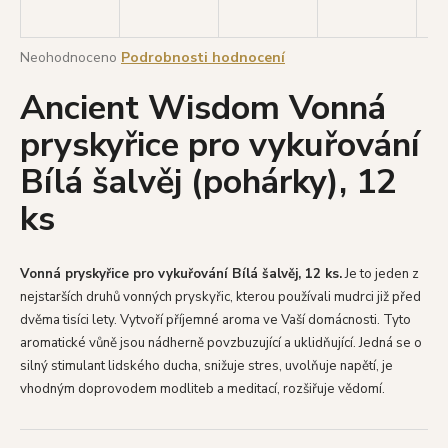
a
j
Průměrné
Neohodnoceno
Podrobnosti hodnocení
í
hodnocení
Ancient Wisdom Vonná
produktu
t
je
?
pryskyřice pro vykuřování
0,0
z
Bílá šalvěj (pohárky), 12
5
hvězdiček.
ks
HLEDAT
Vonná pryskyřice pro vykuřování Bílá šalvěj, 12 ks.
Je to jeden z
nejstarších druhů vonných pryskyřic, kterou používali mudrci již před
D
dvěma tisíci lety. Vytvoří příjemné aroma ve Vaší domácnosti. Tyto
o
aromatické vůně jsou nádherně povzbuzující a uklidňující. Jedná se o
p
silný stimulant lidského ducha, snižuje stres, uvolňuje napětí, je
o
vhodným doprovodem modliteb a meditací, rozšiřuje vědomí.
r
u