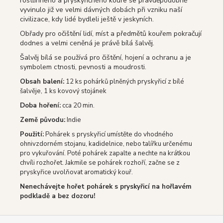
rostlinného a pryskyřičného kouře se pravděpodobně
vyvinulo již ve velmi dávných dobách při vzniku naší
civilizace, kdy lidé bydleli ještě v jeskyních.
Obřady pro očištění lidí, míst a předmětů kouřem pokračují
dodnes a velmi ceněná je právě bílá šalvěj.
Šalvěj bílá se používá pro čištění, hojení a ochranu a je
symbolem ctnosti, pevnosti a moudrosti.
Obsah balení:
12 ks pohárků plněných pryskyřicí z bílé
šalvěje, 1 ks kovový stojánek
Doba hoření:
cca 20 min.
Země původu:
Indie
Použití:
Pohárek s pryskyřicí umístěte do vhodného
ohnivzdorném stojanu, kadidelnice, nebo talířku určenému
pro vykuřování. Poté pohárek zapalte a nechte na krátkou
chvíli rozhořet. Jakmile se pohárek rozhoří, začne se z
pryskyřice uvolňovat aromatický kouř.
Nenechávejte hořet pohárek s pryskyřicí na hořlavém
podkladě a bez dozoru!
Z