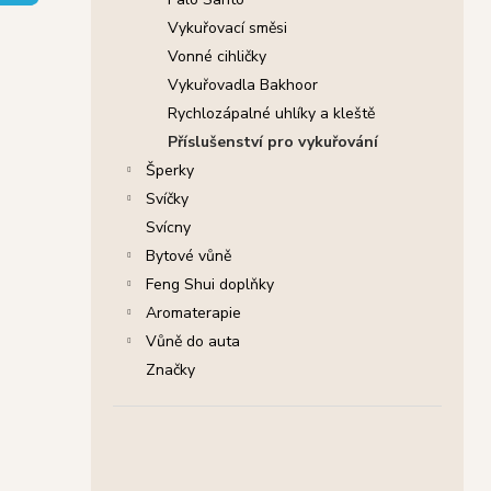
SHRINIVAS SATYA VONNÉ TYČINKY
l
NAG CHAMPA, 15 G
Vykuřovací směsi
29 Kč
Vonné cihličky
Původně:
46 Kč
Vykuřovadla Bakhoor
Rychlozápalné uhlíky a kleště
Příslušenství pro vykuřování
Šperky
Svíčky
Svícny
Bytové vůně
Feng Shui doplňky
Aromaterapie
Vůně do auta
Značky