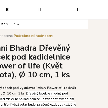
Hledat
Přihlášení
Nákupní
Blog
Hodnocení obchodu
Napište nám
O
, Ø 10 cm, 1 ks
košík
né
dnoceno
Podrobnosti hodnocení
ení
ni Bhadra Dřevěný
tu
cek pod kadidelnice
ower of life (Květ
ek.
vota), Ø 10 cm, 1 ks
ý tácek pod vykuřovací misky Flower of life (Květ
 , Ø 10 cm, 1 ks.
Dřevěný tácek je vhodný pod
Následující
vací misky, nebo kadidelnice. Je zdobený symbolem
of life (Květ života), bude zaručeně ozdobou každého