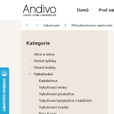
K
Přejít
na
o
do
do
Domů
Proč na
obsah
Zpět
Zpět
š
obchodu
obchodu
í
Domů
Vykuřování
Příslušenství pro vykuřování
k
P
o
Kategorie
Přeskočit
s
kategorie
t
Akce a slevy
r
Vonné tyčinky
a
Vonné kužely
n
Vykuřování
n
Kadidelnice
í
Vykuřovací misky
p
Vykuřovací pryskyřice
a
Vykuřovací pryskyřice v kalíšcích
n
Vykuřovací svazky
e
Palo Santo