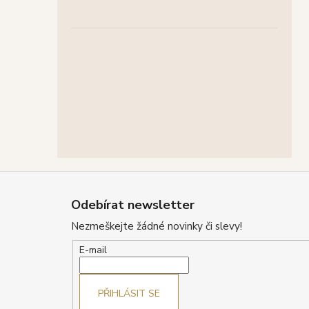
Z
á
Odebírat newsletter
p
Nezmeškejte žádné novinky či slevy!
a
t
E-mail
í
PŘIHLÁSIT SE