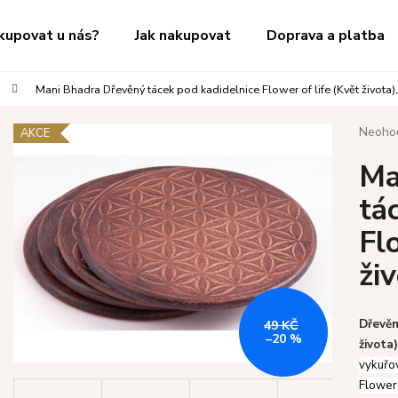
kupovat u nás?
Jak nakupovat
Doprava a platba
Mani Bhadra Dřevěný tácek pod kadidelnice Flower of life (Květ života)
Co potřebujete najít?
Průměr
Neoho
AKCE
hodnoc
Ma
produk
HLEDAT
je
tá
0,0
z
Fl
5
Doporučujeme
hvězdič
ži
Dřevěn
49 KČ
–20 %
života)
vykuřo
Flower 