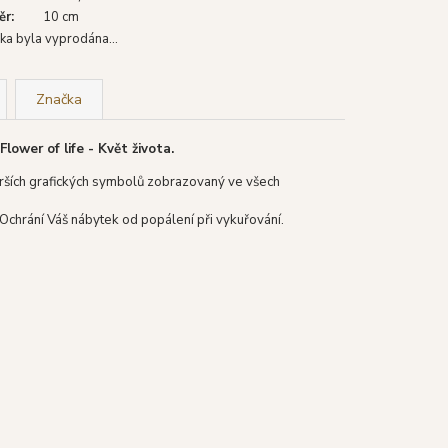
ěr
:
10 cm
ka byla vyprodána…
Značka
ower of life - Květ života.
starších grafických symbolů zobrazovaný ve všech
Ochrání Váš nábytek od popálení při vykuřování.