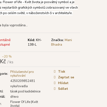
TYA VONNÉ TYČINKY
ru. Flower of life - Květ života je posvátný symbol a je
LÁ ŠALVĚJ), 15 G
z nejstarších grafických symbolů zobrazovaný ve všech
ch po celém světě, v náboženstvích či v architektuře.
a byla vyprodána…
ntálně
Kód:
KH-
Značka:
Mani
stupné
138-L
Bhadra
–20 %
 Kč
/ ks
á
Tisk
Příslušenství pro
gorie
:
vykuřování
Zeptat se
4250209852481
Hlídat
vykuřovadla
Sdílet
tí
:
tácek pod kadidelnice
iál
:
dřevo
Flower Of Life (Květ
v
:
života)