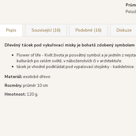
Prům
Polož
Popis
Související (16)
Podobné (16)
Diskuze
Dřevěný tácek pod vykuřovací misky je bohatě zdobený symbolem Fl
Flower of life - Květ života je posvátný symbol a je jedním z nej
kulturách po celém světě, v náboženstvích či v architektuře.
tácek je vhodné podkládat pod vypalovací stojánky - kadidelnice. 
Materiál:
exotické dřevo
Rozměry:
průměr 10 cm
Hmotnost:
120 g.