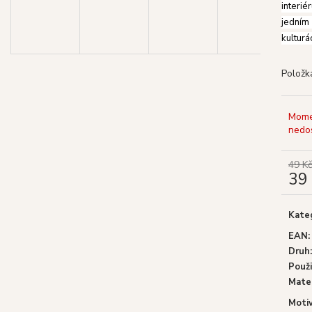
GOLOKA VONNÉ TYČINKY NAG
SHRINIVAS SA
interié
CHAMPA, 16 G
WHITE SAGE (BÍ
jedním 
29 Kč
29 Kč
kulturá
Původně:
39 Kč
Původně:
39 Kč
Položk
Mome
nedo
49 Kč
39
Měrn
cena:
Kate
EAN
:
Druh
:
Použi
Mater
Moti