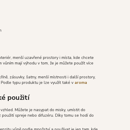
m
teriér, menší uzavřené prostory i místa, kde chcete
ým vůním mají výhodu v tom, že je můžete použít více
íně, zásuvky, šatny, menší místnosti i další prostory,
Podle typu produktu je lze využít také v
aroma
ké použití
 vzhled. Můžete je nasypat do misky, umístit do
použití spreje nebo difuzéru. Díky tomu se hodí do
ntenzitu vůně podle množství a používat je jen tam, kde