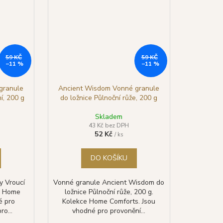
59 KČ
59 KČ
–11 %
–11 %
granule
Ancient Wisdom Vonné granule
í, 200 g
do ložnice Půlnoční růže, 200 g
Skladem
43 Kč bez DPH
52 Kč
/ ks
DO KOŠÍKU
y Vroucí
Vonné granule Ancient Wisdom do
ce Home
ložnice Půlnoční růže, 200 g.
é pro
Kolekce Home Comforts. Jsou
ro...
vhodné pro provonění...