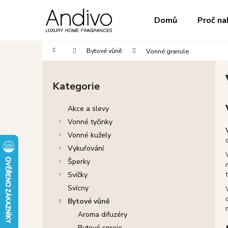
K
Přejít
na
o
do
do
Domů
Proč na
obsah
Zpět
Zpět
š
obchodu
obchodu
í
Domů
Bytové vůně
Vonné granule
k
P
o
Kategorie
Přeskočit
s
kategorie
t
Akce a slevy
r
Vonné tyčinky
a
Vonné kužely
n
Vykuřování
n
Šperky
í
Svíčky
p
Svícny
a
Bytové vůně
n
Aroma difuzéry
e
Bytové spreje