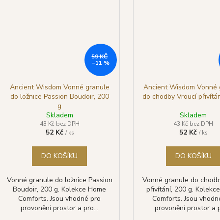
59 KČ
–11 %
Ancient Wisdom Vonné granule
Ancient Wisdom Vonné 
do ložnice Passion Boudoir, 200
do chodby Vroucí přivítán
g
Skladem
Skladem
43 Kč bez DPH
43 Kč bez DPH
52 Kč
52 Kč
/ ks
/ ks
DO KOŠÍKU
DO KOŠÍKU
Vonné granule do ložnice Passion
Vonné granule do chodb
Boudoir, 200 g. Kolekce Home
přivítání, 200 g. Kolek
Comforts. Jsou vhodné pro
Comforts. Jsou vhodn
provonění prostor a pro...
provonění prostor a p