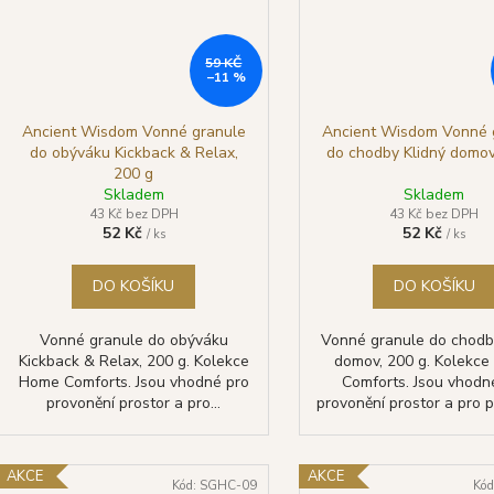
59 KČ
–11 %
Ancient Wisdom Vonné granule
Ancient Wisdom Vonné 
do obýváku Kickback & Relax,
do chodby Klidný domov
200 g
Skladem
Skladem
43 Kč bez DPH
43 Kč bez DPH
52 Kč
52 Kč
/ ks
/ ks
DO KOŠÍKU
DO KOŠÍKU
Vonné granule do obýváku
Vonné granule do chodb
Kickback & Relax, 200 g. Kolekce
domov, 200 g. Kolekc
Home Comforts. Jsou vhodné pro
Comforts. Jsou vhodn
provonění prostor a pro...
provonění prostor a pro pou
AKCE
AKCE
Kód:
SGHC-09
Kód