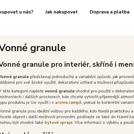
kupovat u nás?
Jak nakupovat
Doprava a platba
Co potřebujete najít?
Vonné granule
HLEDAT
Vonné granule pro interiér, skříně i men
Vonné granule
představují jednoduchý a variabilní způsob, jak provon
Doporučujeme
oblíbené pro své široké využití, dekorativní vzhled a možnost přizpůsobi
V této kategorii najdete
vonné granule
vhodné pro použití v dekorativ
místnostech i dalších prostorech, kde chcete vytvořit příjemnější atmo
typu produktu je lze využít i v
aroma lampě
, pokud to konkrétní varian
Vonné granule jsou ideální volbou pro každého, kdo hledá praktickou a 
chcete objevit i další možnosti provonění, podívejte se také do hlavní k
mohou být vhodné také
bytové spreje
. Více informací o výběru a použi