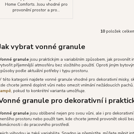
Home Comforts. Jsou vhodné pro
provonění prostor a pro...
10
položek celke
O
v
Jak vybrat vonné granule
l
á
d
Vonné granule
jsou praktickým a variabilním způsobem, jak provonět in
vytvořit příjemnější atmosféru bez složitého použití. Oproti jiným bytov
a
způsoby podle aktuální potřeby i typu prostoru.
c
í
V této kategorii najdete vonné granule vhodné pro dekorativní misky, skř
kde chcete jemně doplnit vůni nebo omezit vnímání nežádoucích pachů. 
p
lampě
, pokud to konkrétní varianta umožňuje.
r
Vonné granule pro dekorativní i praktic
v
k
y
Vonné granule
jsou oblíbené nejen pro svou vůni, ale i pro dekorativní
v
menšího prostoru nebo použít tam, kde chcete jemně provonět okolí bez 
domácnosti i do pracovního prostředí.
ý
p
Jejich výhodou je také variabilita. Snadno je přemístíte, můžete měnit i