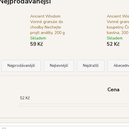
Nejprodávanější
GOLOKA VONNÉ TYČINKY NAG
SHRINIVAS SA
CHAMPA, 16 G
WHITE SAGE (BÍ
29 Kč
29 Kč
Ancient Wisdom
Ancient Wi
Původně:
39 Kč
Původně:
39 Kč
Vonné granule do
Vonné gran
chodby Nechejte
koupelny Či
projít anděly, 200 g
bavlna, 200
Skladem
Skladem
59 Kč
52 Kč
Ř
a
Nejprodávanější
Nejlevnější
Nejdražší
Abecedn
z
e
n
Cena
í
52
Kč
p
r
o
d