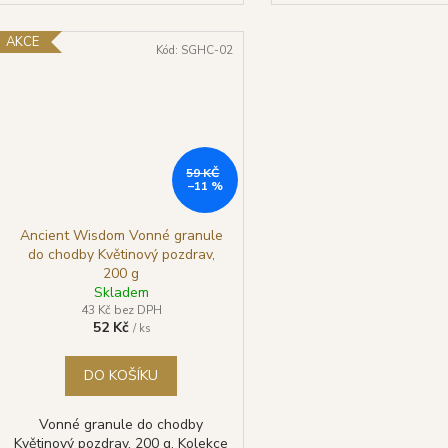
AKCE
Kód:
SGHC-02
59 KČ
–11 %
Ancient Wisdom Vonné granule
do chodby Květinový pozdrav,
200 g
Skladem
43 Kč bez DPH
52 Kč
/ ks
DO KOŠÍKU
Vonné granule do chodby
Květinový pozdrav, 200 g. Kolekce