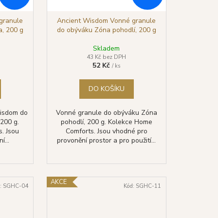
granule
Ancient Wisdom Vonné granule
a, 200 g
do obýváku Zóna pohodlí, 200 g
Skladem
43 Kč bez DPH
52 Kč
/ ks
DO KOŠÍKU
isdom do
Vonné granule do obýváku Zóna
 200 g.
pohodlí, 200 g. Kolekce Home
. Jsou
Comforts. Jsou vhodné pro
í...
provonění prostor a pro použití...
AKCE
:
SGHC-04
Kód:
SGHC-11