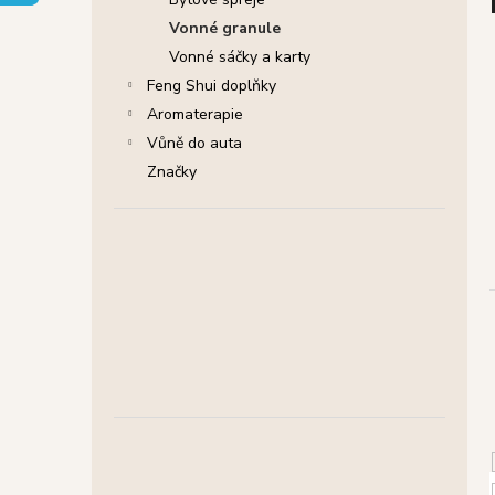
SHRINIVAS SATYA VONNÉ TYČINKY
l
NAG CHAMPA, 15 G
Vonné granule
29 Kč
Vonné sáčky a karty
Původně:
46 Kč
Feng Shui doplňky
Aromaterapie
Vůně do auta
Značky