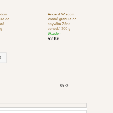
TYA VONNÉ TYČINKY
LÁ ŠALVĚJ), 15 G
sdom
Ancient Wisdom
ule do
Vonné granule do
stá
obýváku Zóna
 g
pohodlí, 200 g
Skladem
52 Kč
ě
59
Kč