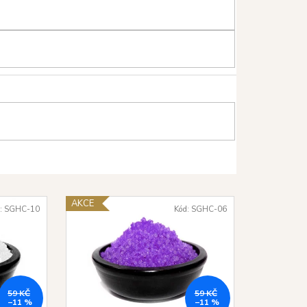
AKCE
:
SGHC-10
Kód:
SGHC-06
59 KČ
59 KČ
–11 %
–11 %