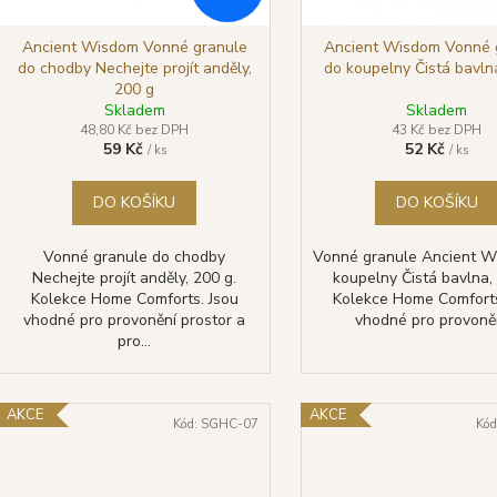
o
d
Ancient Wisdom Vonné granule
Ancient Wisdom Vonné 
do chodby Nechejte projít anděly,
do koupelny Čistá bavln
u
200 g
k
Skladem
Skladem
t
48,80 Kč bez DPH
43 Kč bez DPH
59 Kč
52 Kč
/ ks
/ ks
ů
DO KOŠÍKU
DO KOŠÍKU
Vonné granule do chodby
Vonné granule Ancient W
Nechejte projít anděly, 200 g.
koupelny Čistá bavlna,
Kolekce Home Comforts. Jsou
Kolekce Home Comforts
vhodné pro provonění prostor a
vhodné pro provoněn
pro...
AKCE
AKCE
Kód:
SGHC-07
Kód