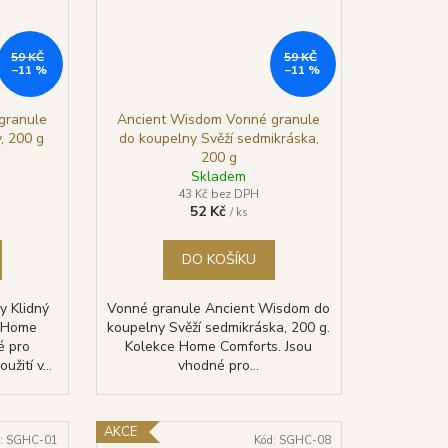
59 KČ
59 KČ
–11 %
–11 %
granule
Ancient Wisdom Vonné granule
, 200 g
do koupelny Svěží sedmikráska,
200 g
Skladem
43 Kč bez DPH
52 Kč
/ ks
DO KOŠÍKU
y Klidný
Vonné granule Ancient Wisdom do
e Home
koupelny Svěží sedmikráska, 200 g.
é pro
Kolekce Home Comforts. Jsou
žití v...
vhodné pro...
AKCE
:
SGHC-01
Kód:
SGHC-08