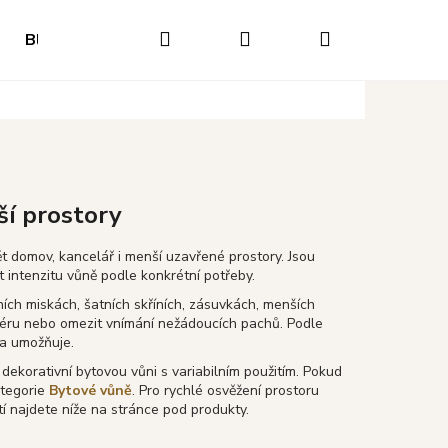
Hledat
Přihlášení
Nákupní
Blog
Hodnocení obchodu
Napište nám
O
košík
ší prostory
ět domov, kancelář i menší uzavřené prostory. Jsou
t intenzitu vůně podle konkrétní potřeby.
ních miskách, šatních skříních, zásuvkách, menších
sféru nebo omezit vnímání nežádoucích pachů. Podle
ta umožňuje.
dekorativní bytovou vůni s variabilním použitím. Pokud
ategorie
Bytové vůně
. Pro rychlé osvěžení prostoru
Následující
tí najdete níže na stránce pod produkty.