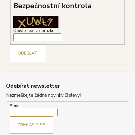
Bezpečnostní kontrola
a
j
í
t
Opište text z obrázku
?
ODESLAT
HLEDAT
Z
á
Odebírat newsletter
p
Nezmeškejte žádné novinky či slevy!
D
a
o
t
E-mail
p
í
o
r
PŘIHLÁSIT SE
u