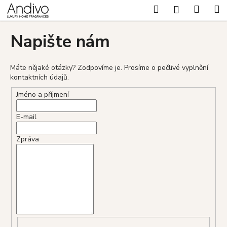
K
Přejít
Hledat
Nákup
M
Přihlášení
na
o
Zpět
Zpět
obsah
košík
š
Napište nám
í
C
k
o
Máte nějaké otázky? Zodpovíme je. Prosíme o pečlivé vyplnění
kontaktních údajů.
p
o
Jméno a příjmení
t
E-mail
ř
e
Zpráva
b
u
j
e
t
e
n