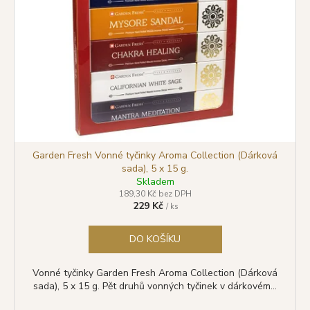
r
s
a
o
p
j
d
r
í
u
o
t
k
d
?
t
u
ů
k
t
ů
Garden Fresh Vonné tyčinky Aroma Collection (Dárková
HLEDAT
sada), 5 x 15 g.
Skladem
189,30 Kč bez DPH
229 Kč
/ ks
D
o
DO KOŠÍKU
p
o
Vonné tyčinky Garden Fresh Aroma Collection (Dárková
r
sada), 5 x 15 g. Pět druhů vonných tyčinek v dárkovém...
u