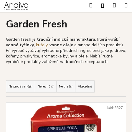
K
Přejít
Hledat
Nákup
M
Přihlášení
na
o
Zpět
Zpět
obsah
košík
š
Garden Fresh
í
C
k
o
Garden Fresh je
tradiční indická manufaktura
, která vyrábí
vonné tyčinky
,
kužely
,
vonné oleje
a mnoho dalších produktů.
p
Při výrobě využívají výhradně přírodních ingrediencí jako je
dřevo,
o
kořeny, pryskyřice, aromatické byliny a oleje. Nabízí ručně
t
vyráběné produkty založené na tradičních recepturách.
ř
e
Ř
b
a
Nejprodávanější
Nejlevnější
Nejdražší
Abecedně
u
z
j
e
V
e
Kód:
3327
n
ý
t
í
p
e
p
i
n