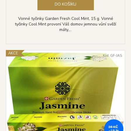
DO KOŠÍKU
Vonné tyčinky Garden Fresh Cool Mint, 15 g. Vonné
tyčinky Cool Mint provoní Váš domov jemnou vůní svěží
máty,...
AKCE
Kód:
GF-JAS
36 KČ
–19 %