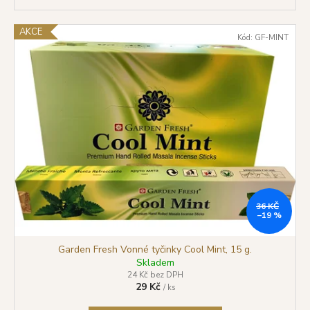
č
u
j
AKCE
Kód:
GF-MINT
e
m
e
SHRINIVAS
SATYA
VONNÉ
TYČINKY
WHITE
SAGE
(BÍLÁ
ŠALVĚJ),
36 KČ
15
–19 %
G
29
Garden Fresh Vonné tyčinky Cool Mint, 15 g.
Kč
Skladem
Původně:
24 Kč bez DPH
39
29 Kč
/ ks
Kč