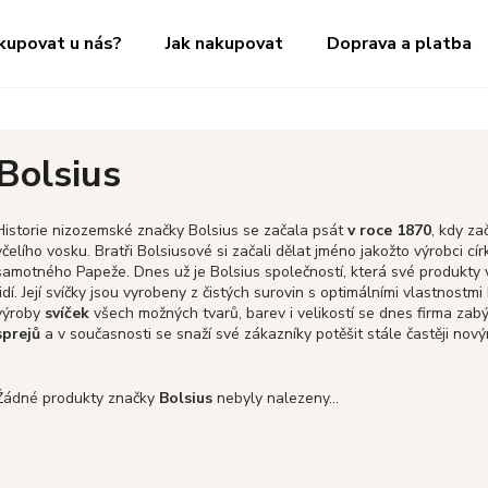
kupovat u nás?
Jak nakupovat
Doprava a platba
Co potřebujete najít?
Bolsius
HLEDAT
Historie nizozemské značky Bolsius se začala psát
v roce 1870
, kdy za
včelího vosku.
Bratři Bolsiusové si začali dělat jméno jakožto výrobci cí
samotného Papeže.
Dnes už je Bolsius společností, která své produkty
idí.
Její svíčky jsou vyrobeny z čistých surovin s optimálními vlastnostmi
Doporučujeme
výroby
svíček
všech možných tvarů, barev i velikostí se dnes firma za
sprejů
a v současnosti se snaží své zákazníky potěšit stále častěji nov
Žádné produkty značky
Bolsius
nebyly nalezeny...