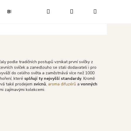
Hledat
Přihlášení
Nákupní
Blog
Hodnocení obchodu
Napište nám
O
košík
čaly podle tradičních postupů vznikat první svíčky
z
rkevních svíček
a zanedlouho se stali dodavateli i pro
 vyváží do celého světa a zaměstnává více než 1000
 hoření, které
splňují ty nejvyšší standardy
. Kromě
bývá také prodejem
svícnů
,
aroma difuzérů
a
vonných
ými zajímavými kolekcemi.
Následující