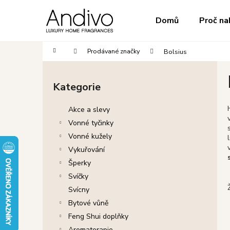
K
Přejít
na
o
do
do
Domů
Proč na
obsah
Zpět
Zpět
š
obchodu
obchodu
í
Domů
Prodávané značky
Bolsius
k
P
o
Kategorie
Přeskočit
s
kategorie
t
Akce a slevy
r
Vonné tyčinky
a
Vonné kužely
l
n
Vykuřování
n
Šperky
í
Svíčky
p
Svícny
a
Bytové vůně
n
Feng Shui doplňky
e
Aromaterapie