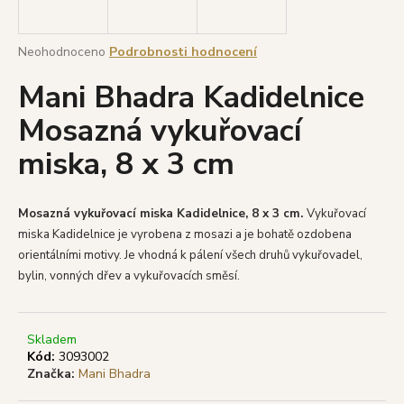
a
j
Průměrné
Neohodnoceno
Podrobnosti hodnocení
í
hodnocení
Mani Bhadra Kadidelnice
produktu
t
je
?
Mosazná vykuřovací
0,0
z
miska, 8 x 3 cm
5
hvězdiček.
HLEDAT
Mosazná vykuřovací miska Kadidelnice, 8 x 3 cm.
Vykuřovací
miska Kadidelnice je vyrobena z mosazi a je bohatě ozdobena
orientálními motivy. Je vhodná k pálení všech druhů vykuřovadel,
bylin, vonných dřev a vykuřovacích směsí.
D
o
p
Skladem
o
Kód:
3093002
r
Značka:
Mani Bhadra
u