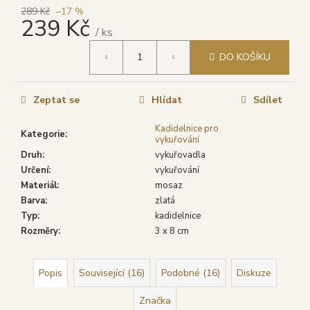
č
289 Kč
–17 %
u
239 Kč
j
/ ks
e
Měrná
DO KOŠÍKU
cena:
m
e
Zeptat se
Hlídat
Sdílet
GOLOKA
Kadidelnice pro
VONNÉ
Kategorie
:
vykuřování
TYČINKY
NAG
Druh
:
vykuřovadla
CHAMPA,
Určení
:
vykuřování
16
Materiál
:
mosaz
G
Barva
:
zlatá
29
Typ
:
kadidelnice
Kč
Původně:
Rozměry
:
3 x 8 cm
39
Kč
Popis
Související (16)
Podobné (16)
Diskuze
Značka