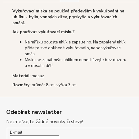
Vykuřovací miska se používá především k vykuřování na
uhlíku - bylin, vonných dřev, pryskyřic a vykuřovacích
směsí.
Jak používat vykuřovací misku?
Na mřížku položte uhlík a zapalte ho. Na zapálený uhlík
přidejte své oblíbené vykuřovadlo, nebo vykuřovací
směs.
Misku se zapáleným uhlíkem nenechávejte bez dozoru
a v dosahu dětí!
Materiál:
mosaz
Rozměry:
průměr 8 cm, výška 3 cm
Z
á
Odebírat newsletter
p
Nezmeškejte žádné novinky či slevy!
a
t
E-mail