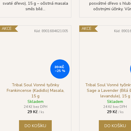
svaté dřevo), 15 g – očistná masala
posvátné dřevo s hlu
směs bílé...
očistnými účinky. Vůn
AKCE
AKCE
Kód:
8901684621005
Kód:
8901
39 KČ
–25 %
Tribal Soul Vonné tyčinky
Tribal Soul Vonné tyčin
Frankincense (Kadidlo) Masala,
Sage a Lavender (Bílá š
15 g
levandule), 15 g
Skladem
Skladem
24 Kč bez DPH
24 Kč bez DPH
29 Kč
29 Kč
/ ks
/ ks
DO KOŠÍKU
DO KOŠÍKU