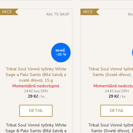
AKCE
AKCE
Kód:
TS-SAGP
Kó
39 KČ
–25 %
Tribal Soul Vonné tyčinky White
Tribal Soul Vonné tyčin
Sage a Palo Santo (Bílá šalvěj a
Santo (Svaté dřevo),
svaté dřevo), 15 g
Momentálně nedostupné
Momentálně nedost
24 Kč bez DPH
24 Kč bez DPH
29 Kč
29 Kč
/ ks
/ ks
DETAIL
DETAIL
Tribal Soul Vonné tyčinky White
Tribal Soul Vonné tyčin
Sage & Palo Santo (Bílá šalvěj a
Santo (Svaté dřevo), 