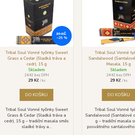
GOLOKA VONNÉ TYČINKY NAG
SHRINIVAS SA
í
p
CHAMPA, 16 G
WHITE SAGE (BÍ
p
29 Kč
29 Kč
r
Původně:
39 Kč
Původně:
39 Kč
s
o
p
d
39 KČ
r
–25 %
u
o
k
d
Tribal Soul Vonné tyčinky Sweet
Tribal Soul Vonné ty
t
Grass a Cedar (Sladká tráva a
Sandalwood (Santalové
u
cedr), 15 g
Masala, 15 g
ů
k
Skladem
Skladem
t
24 Kč bez DPH
24 Kč bez DPH
29 Kč
29 Kč
/ ks
/ ks
ů
DO KOŠÍKU
DO KOŠÍKU
Tribal Soul Vonné tyčinky Sweet
Tribal Soul Vonné ty
Grass & Cedar (Sladká tráva a
Sandalwood (Santalové d
cedr), 15 g – tradiční masala směs
g – tradiční masala 
sladké trávy a...
posvátného santalového d