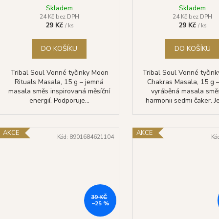
Skladem
Skladem
24 Kč bez DPH
24 Kč bez DPH
29 Kč
29 Kč
/ ks
/ ks
DO KOŠÍKU
DO KOŠÍKU
Tribal Soul Vonné tyčinky Moon
Tribal Soul Vonné tyčin
Rituals Masala, 15 g – jemná
Chakras Masala, 15 g –
masala směs inspirovaná měsíční
vyráběná masala smě
energií. Podporuje...
harmonii sedmi čaker. Je
AKCE
AKCE
Kód:
8901684621104
Kó
39 KČ
–25 %