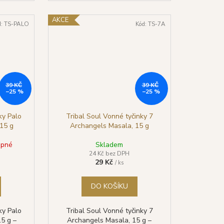
AKCE
d:
TS-PALO
Kód:
TS-7A
39 KČ
39 KČ
–25 %
–25 %
ky Palo
Tribal Soul Vonné tyčinky 7
 15 g
Archangels Masala, 15 g
upné
Skladem
24 Kč bez DPH
29 Kč
/ ks
DO KOŠÍKU
ky Palo
Tribal Soul Vonné tyčinky 7
15 g –
Archangels Masala, 15 g –