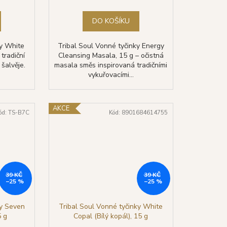
DO KOŠÍKU
ky White
Tribal Soul Vonné tyčinky Energy
 tradiční
Cleansing Masala, 15 g – očistná
šalvěje.
masala směs inspirovaná tradičními
vykuřovacími...
AKCE
ód:
TS-B7C
Kód:
8901684614755
39 KČ
39 KČ
–25 %
–25 %
ky Seven
Tribal Soul Vonné tyčinky White
5 g
Copal (Bílý kopál), 15 g