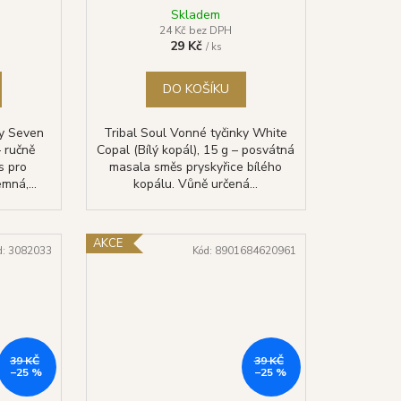
Skladem
24 Kč bez DPH
29 Kč
/ ks
DO KOŠÍKU
ky Seven
Tribal Soul Vonné tyčinky White
 ručně
Copal (Bílý kopál), 15 g – posvátná
s pro
masala směs pryskyřice bílého
mná,...
kopálu. Vůně určená...
AKCE
d:
3082033
Kód:
8901684620961
39 KČ
39 KČ
–25 %
–25 %