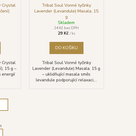
y Crystal
Tribal Soul Vonné tyčinky
čení)
Lavender (Levandule) Masala, 15
g
Skladem
24 Kč bez DPH
29 Kč
/ ks
DO KOŠÍKU
y Crystal
Tribal Soul Vonné tyčinky
), 15 g –
Lavender (Levandule) Masala, 15 g
 energií
– uklidňující masala směs
levandule podporující relaxaci,...
m