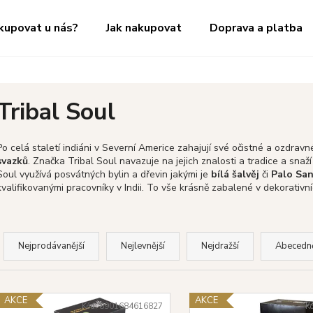
kupovat u nás?
Jak nakupovat
Doprava a platba
Co potřebujete najít?
Tribal Soul
HLEDAT
Po celá staletí indiáni v Severní Americe zahajují své očistné a ozdravn
svazků
. Značka Tribal Soul navazuje na jejich znalosti a tradice a snaž
Soul využívá posvátných bylin a dřevin jakými je
bílá šalvěj
či
Palo Sa
kvalifikovanými pracovníky v Indii.
To vše krásně zabalené v dekorativní
Doporučujeme
Ř
a
Nejprodávanější
Nejlevnější
Nejdražší
Abecedn
z
e
V
n
AKCE
AKCE
ý
Kód:
8901684616827
K