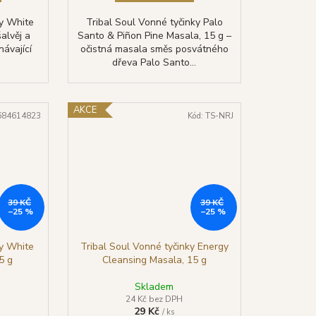
ky White
Tribal Soul Vonné tyčinky Palo
alvěj a
Santo & Piñon Pine Masala, 15 g –
návající
očistná masala směs posvátného
dřeva Palo Santo...
AKCE
684614823
Kód:
TS-NRJ
39 KČ
39 KČ
–25 %
–25 %
ky White
Tribal Soul Vonné tyčinky Energy
15 g
Cleansing Masala, 15 g
Skladem
24 Kč bez DPH
29 Kč
/ ks