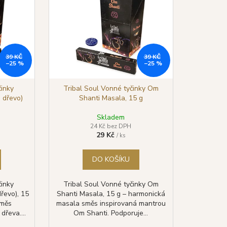
TYA VONNÉ TYČINKY
LÁ ŠALVĚJ), 15 G
39 KČ
39 KČ
–25 %
–25 %
činky
Tribal Soul Vonné tyčinky Om
 dřevo)
Shanti Masala, 15 g
Skladem
24 Kč bez DPH
29 Kč
/ ks
DO KOŠÍKU
činky
Tribal Soul Vonné tyčinky Om
řevo), 15
Shanti Masala, 15 g – harmonická
směs
masala směs inspirovaná mantrou
řeva....
Om Shanti. Podporuje...