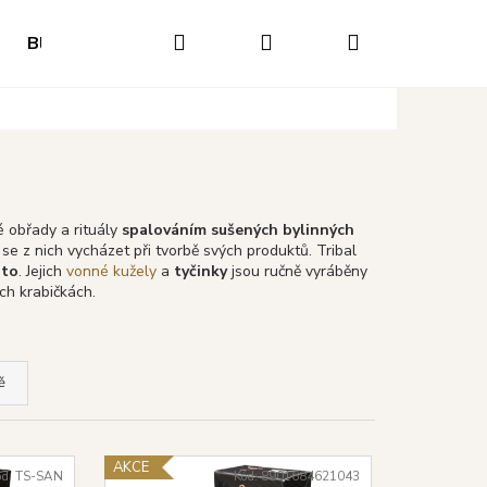
Hledat
Přihlášení
Nákupní
Blog
Hodnocení obchodu
Napište nám
O
košík
é obřady a rituály
spalováním sušených bylinných
í se z nich vycházet při tvorbě svých produktů. Tribal
nto
. Jejich
vonné kužely
a
tyčinky
jsou ručně vyráběny
ch krabičkách.
ě
Následující
AKCE
ód:
TS-SAN
Kód:
8901684621043