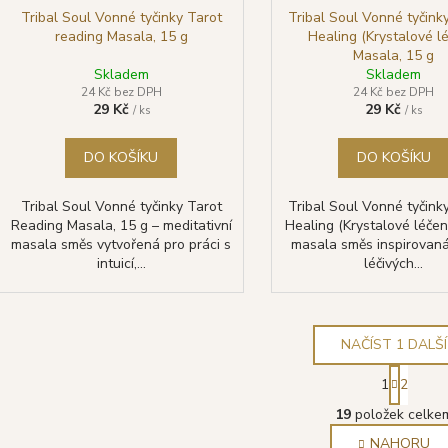
Tribal Soul Vonné tyčinky Tarot
Tribal Soul Vonné tyčink
reading Masala, 15 g
Healing (Krystalové lé
Masala, 15 g
Skladem
Skladem
24 Kč bez DPH
24 Kč bez DPH
29 Kč
29 Kč
/ ks
/ ks
DO KOŠÍKU
DO KOŠÍKU
Tribal Soul Vonné tyčinky Tarot
Tribal Soul Vonné tyčink
Reading Masala, 15 g – meditativní
Healing (Krystalové léčení
masala směs vytvořená pro práci s
masala směs inspirovaná
intuicí,...
léčivých...
NAČÍST 1 DALŠÍ
S
1
2
t
O
r
19
položek celke
v
á
NAHORU