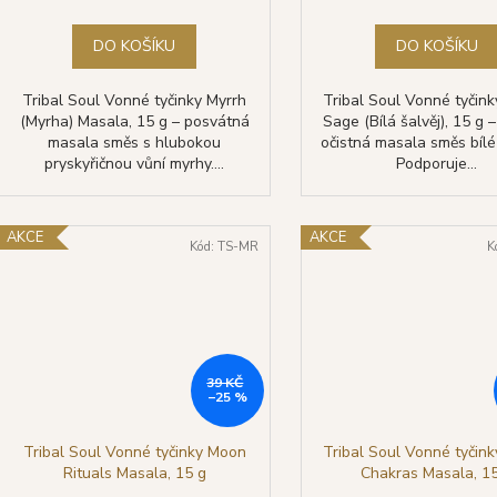
DO KOŠÍKU
DO KOŠÍKU
Tribal Soul Vonné tyčinky Myrrh
Tribal Soul Vonné tyčin
(Myrha) Masala, 15 g – posvátná
Sage (Bílá šalvěj), 15 g –
masala směs s hlubokou
očistná masala směs bílé 
pryskyřičnou vůní myrhy....
Podporuje...
AKCE
AKCE
Kód:
TS-MR
K
39 KČ
–25 %
Tribal Soul Vonné tyčinky Moon
Tribal Soul Vonné tyčin
Rituals Masala, 15 g
Chakras Masala, 1