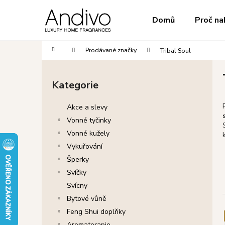
K
Přejít
na
o
do
do
Domů
Proč na
obsah
Zpět
Zpět
š
obchodu
obchodu
í
Domů
Prodávané značky
Tribal Soul
k
P
o
Kategorie
Přeskočit
s
kategorie
t
Akce a slevy
r
Vonné tyčinky
a
Vonné kužely
n
Vykuřování
n
Šperky
í
Svíčky
p
Svícny
a
Bytové vůně
n
Feng Shui doplňky
e
Aromaterapie