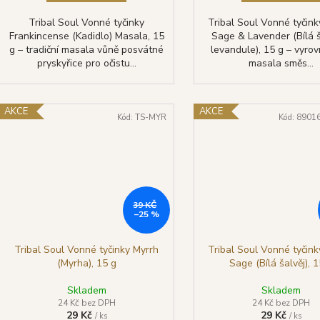
Tribal Soul Vonné tyčinky
Tribal Soul Vonné tyčin
Frankincense (Kadidlo) Masala, 15
Sage & Lavender (Bílá š
g – tradiční masala vůně posvátné
levandule), 15 g – vyrov
pryskyřice pro očistu...
masala směs...
AKCE
AKCE
Kód:
TS-MYR
Kód:
8901
39 KČ
–25 %
Tribal Soul Vonné tyčinky Myrrh
Tribal Soul Vonné tyčin
(Myrha), 15 g
Sage (Bílá šalvěj), 
Skladem
Skladem
24 Kč bez DPH
24 Kč bez DPH
29 Kč
29 Kč
/ ks
/ ks