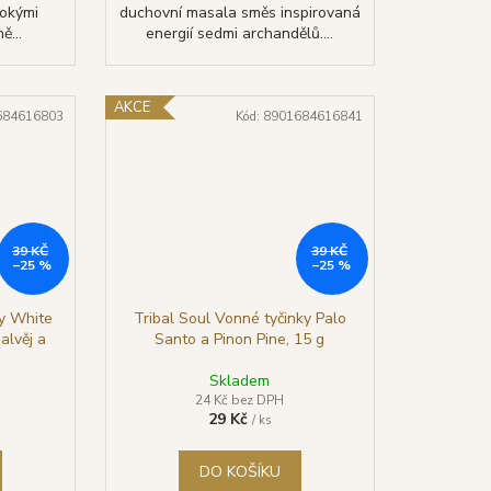
bokými
duchovní masala směs inspirovaná
ě...
energií sedmi archandělů....
AKCE
684616803
Kód:
8901684616841
39 KČ
39 KČ
–25 %
–25 %
ky White
Tribal Soul Vonné tyčinky Palo
alvěj a
Santo a Pinon Pine, 15 g
Skladem
24 Kč bez DPH
29 Kč
/ ks
DO KOŠÍKU