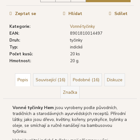
č
u
j
Zeptat se
Hlídat
Sdílet
e
Kategorie
:
Vonné tyčinky
m
EAN
:
8901810014497
e
Druh
:
tyčinky
Typ
:
indické
SHRINIVAS
Počet kusů
:
20 ks
SATYA
Hmotnost
:
20 g.
VONNÉ
TYČINKY
WHITE
SAGE
Popis
Související (16)
Podobné (16)
Diskuze
(BÍLÁ
ŠALVĚJ),
Značka
15
G
Vonné tyčinky Hem
jsou vyrobeny podle původních,
29
tradičních a starodávných ayurvédských receptů. Přírodní
Kč
látky, jako jsou dřevo, květiny, kořeny, pryskyřice, bylinky a
Původně:
39
oleje, se smíchají a ručně nanášejí na bambusovou
Kč
tyčinku.