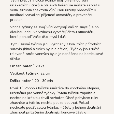
Velmi kvalitní indické tyčinky, mají příjemnou vůni
relaxačních účinků a při jejich hoření se můžete setkat s
velmi širokým spektrem vůní. Jsou určeny především k
meditaci, vytvoření příjemné atmosféry a provonění
prostor.
Vonné tyčinky se svojí vůní dotýkají Vašich smyslů a po
dlouhou dobu ve vzduchu vytvářejí čistou atmosféru,
která pohladí Vaše tělo, mysl i duši.
Tyto úžasné tyčinky jsou vyrobeny z kvalitních přírodních
surovin (himálajských bylin a dřevin). Tyčinky jsou ručně
rolované, směs vonných bylin je nanášena na bambusové
dřívko.
Obsah balení:
20 ks
Velikost tyčinek:
22 cm
Délka hoření:
20 - 30 min.
Použití:
Vonnou tyčinku umístěte do vhodného stojanu,
určenému pro vonné tyčinky. Potom tyčinku zapalte a
nechte na krátkou chvíli rozhořet. Oheň pohybem ruky
zhasněte a tyčinku nechte pouze doutnat. Pokud
nechcete použít celou tyčinku, můžete ji během doutnání
zhasnout přitlačením doutnající koncové části o