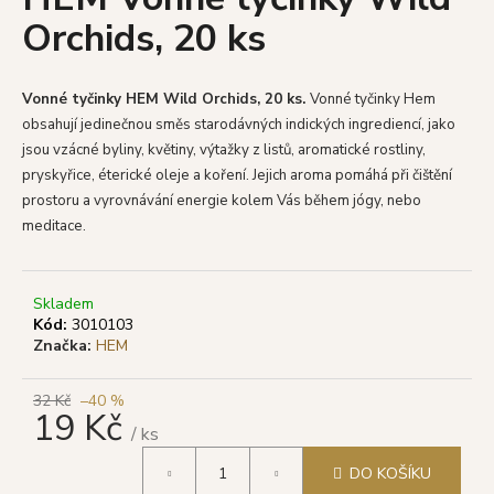
je
a
Orchids, 20 ks
0,0
z
j
5
í
hvězdiček.
Vonné tyčinky HEM Wild Orchids, 20 ks.
V
onné tyčinky Hem
t
obsahují jedinečnou směs starodávných indických ingrediencí, jako
?
jsou vzácné byliny, květiny, výtažky z listů, aromatické rostliny,
pryskyřice, éterické oleje a koření.
Jejich aroma pomáhá při čištění
prostoru a vyrovnávání energie kolem Vás během jógy, nebo
meditace.
HLEDAT
Skladem
Kód:
3010103
Značka:
HEM
D
o
p
32 Kč
–40 %
19 Kč
o
/ ks
r
Měrná
u
DO KOŠÍKU
cena: