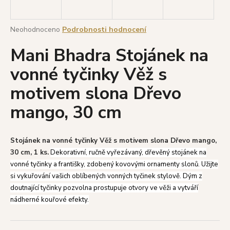
a
j
Průměrné
Neohodnoceno
Podrobnosti hodnocení
í
hodnocení
Mani Bhadra Stojánek na
produktu
t
je
?
vonné tyčinky Věž s
0,0
z
motivem slona Dřevo
5
hvězdiček.
mango, 30 cm
HLEDAT
Stojánek na vonné tyčinky Věž s motivem slona Dřevo mango,
30 cm, 1 ks.
Dekorativní, ručně vyřezávaný, dřevěný stojánek na
D
vonné tyčinky a františky, zdobený kovovými ornamenty slonů. Užijte
o
si vykuřování vašich oblíbených vonných tyčinek stylově. Dým z
p
doutnající tyčinky pozvolna prostupuje otvory ve věži a vytváří
o
nádherné kouřové efekty.
r
u