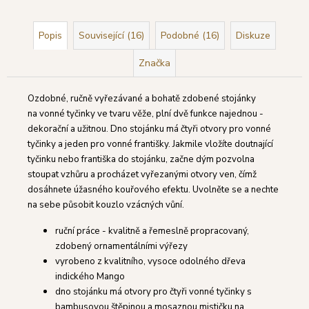
Popis
Související (16)
Podobné (16)
Diskuze
Značka
Ozdobné, ručně vyřezávané a bohatě zdobené stojánky
na vonné tyčinky ve tvaru věže, plní dvě funkce najednou -
dekorační a užitnou. Dno stojánku má čtyři otvory pro vonné
tyčinky a jeden pro vonné františky. Jakmile vložíte doutnající
tyčinku nebo františka do stojánku, začne dým pozvolna
stoupat vzhůru a procházet vyřezanými otvory ven, čímž
dosáhnete úžasného kouřového efektu. Uvolněte se a nechte
na sebe působit kouzlo vzácných vůní.
ruční práce - kvalitně a řemeslně propracovaný,
zdobený ornamentálními výřezy
vyrobeno z kvalitního, vysoce odolného dřeva
indického Mango
dno stojánku má otvory pro čtyři vonné tyčinky s
bambusovou štěpinou a mosaznou mističku na