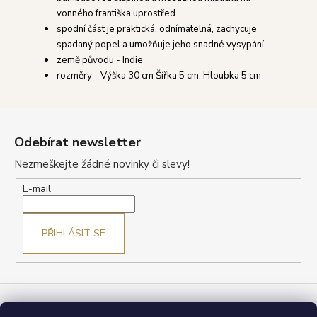
vonného františka uprostřed
spodní část je praktická, odnímatelná, zachycuje
spadaný popel a umožňuje jeho snadné vysypání
země původu - Indie
rozměry -
Výška 30 cm Šířka 5 cm, Hloubka 5 cm
Z
á
Odebírat newsletter
p
Nezmeškejte žádné novinky či slevy!
a
t
E-mail
í
PŘIHLÁSIT SE
Obchodní podmínky
Reklamace a vrácení