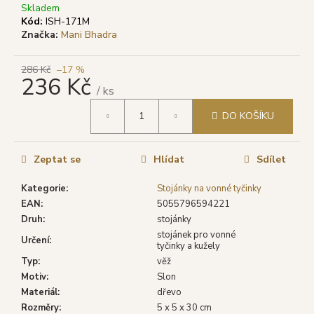
č
Skladem
u
Kód:
ISH-171M
j
Značka:
Mani Bhadra
e
m
286 Kč
–17 %
e
236 Kč
/ ks
Měrná
DO KOŠÍKU
cena:
SHRINIVAS
SATYA
VONNÉ
TYČINKY
Zeptat se
Hlídat
Sdílet
DRAGON'S
BLOOD
Kategorie
:
Stojánky na vonné tyčinky
(DRAČÍ
KREV),
EAN
:
5055796594221
15
Druh
:
stojánky
G
stojánek pro vonné
Určení
:
29
tyčinky a kužely
Kč
Typ
:
věž
Původně:
Motiv
:
Slon
46
Materiál
:
dřevo
Kč
Rozměry
:
5 x 5 x 30 cm