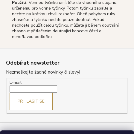
Použití:
Vonnou tyčinku umístěte do vhodného stojanu,
určenému pro vonné tyčinky. Potom tyčinku zapalte a
nechte na krátkou chvíli rozhořet. Oheň pohybem ruky
zhasněte a tyčinku nechte pouze doutnat. Pokud
nechcete použít celou tyčinku, můžete ji během doutnání
zhasnout přitlačením doutnající koncové části o
nehořlavou podložku.
Z
á
Odebírat newsletter
p
Nezmeškejte žádné novinky či slevy!
a
t
E-mail
í
PŘIHLÁSIT SE