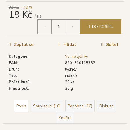
č
u
32 Kč
–40 %
19 Kč
j
/ ks
e
Měrná
m
DO KOŠÍKU
cena:
e
Zeptat se
Hlídat
Sdílet
SHRINIVAS
SATYA
Kategorie
:
Vonné tyčinky
VONNÉ
EAN
:
8901810118362
TYČINKY
SUPER
Druh
:
tyčinky
HIT,
Typ
:
indické
15
Počet kusů
:
20 ks
G
Hmotnost
:
20 g.
29
Kč
Původně:
Popis
Související (16)
Podobné (16)
Diskuze
46
Kč
Značka