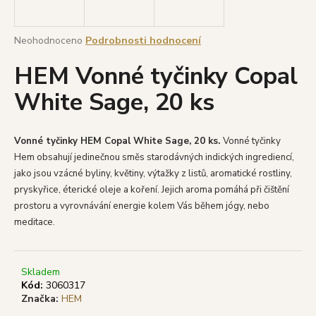
a
j
Průměrné
Neohodnoceno
Podrobnosti hodnocení
í
hodnocení
HEM Vonné tyčinky Copal
produktu
t
je
?
White Sage, 20 ks
0,0
z
5
hvězdiček.
Vonné tyčinky HEM Copal White Sage, 20 ks.
V
onné tyčinky
Hem obsahují jedinečnou směs starodávných indických ingrediencí,
HLEDAT
jako jsou vzácné byliny, květiny, výtažky z listů, aromatické rostliny,
pryskyřice, éterické oleje a koření.
Jejich aroma pomáhá při čištění
prostoru a vyrovnávání energie kolem Vás během jógy, nebo
D
meditace.
o
p
o
Skladem
r
Kód:
3060317
Značka:
HEM
u