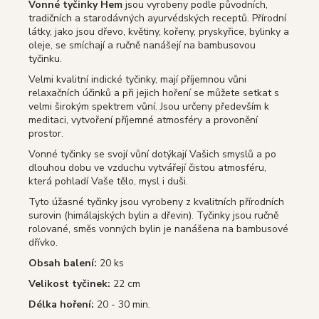
Vonné tyčinky Hem
jsou vyrobeny podle původních,
tradičních a starodávných ayurvédských receptů. Přírodní
látky, jako jsou dřevo, květiny, kořeny, pryskyřice, bylinky a
oleje, se smíchají a ručně nanášejí na bambusovou
tyčinku.
Velmi kvalitní indické tyčinky, mají příjemnou vůni
relaxačních účinků a při jejich hoření se můžete setkat s
velmi širokým spektrem vůní. Jsou určeny především k
meditaci, vytvoření příjemné atmosféry a provonění
prostor.
Vonné tyčinky se svojí vůní dotýkají Vašich smyslů a po
dlouhou dobu ve vzduchu vytvářejí čistou atmosféru,
která pohladí Vaše tělo, mysl i duši.
Tyto úžasné tyčinky jsou vyrobeny z kvalitních přírodních
surovin (himálajských bylin a dřevin). Tyčinky jsou ručně
rolované, směs vonných bylin je nanášena na bambusové
dřívko.
Obsah balení:
20 ks
Velikost tyčinek:
22 cm
Délka hoření:
20 - 30 min.