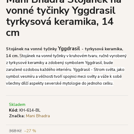
je
a
vonné tyčinky Yggdrasil
0,0
z
j
tyrkysová keramika, 14
5
í
hvězdiček.
cm
t
?
Yggdrasil
Stojánek na vonné tyčinky
- tyrkysová keramika,
14 cm.
S
tojánek na vonné tyčinky v kruhovém tvaru, ručně vyrobený
z tyrkysové keramiky a zdobený symbolem Yggdrasil, bude
HLEDAT
zaručeně ozdobou každého interiéru. Yggdrasil - Strom světa, jako
symbol vesmíru a věčnosti tvoří spojnici mezi světy a váže k sobě
všechny dílčí aspekty severské mytologie do jednoho celku.
D
o
Skladem
p
Kód:
KH-614-BL
o
Značka:
Mani Bhadra
r
u
368 Kč
–27 %