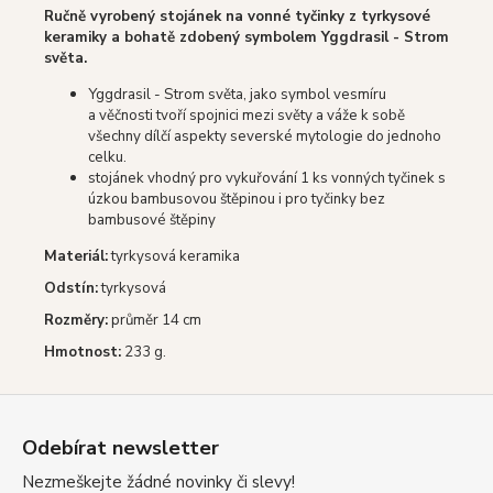
Ručně vyrobený stojánek na vonné tyčinky z tyrkysové
keramiky a bohatě zdobený symbolem Yggdrasil - Strom
světa.
Yggdrasil - Strom světa, jako symbol vesmíru
a věčnosti tvoří spojnici mezi světy a váže k sobě
všechny dílčí aspekty severské mytologie do jednoho
celku.
stojánek vhodný pro vykuřování 1 ks vonných tyčinek s
úzkou bambusovou štěpinou i pro tyčinky bez
bambusové štěpiny
Materiál:
tyrkysová keramika
Odstín:
tyrkysová
Rozměry:
průměr 14 cm
Hmotnost:
233 g.
Z
á
Odebírat newsletter
p
Nezmeškejte žádné novinky či slevy!