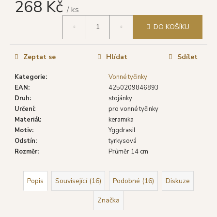
č
268 Kč
/ ks
u
Měrná
j
DO KOŠÍKU
cena:
e
m
e
Zeptat se
Hlídat
Sdílet
Kategorie
:
Vonné tyčinky
DARSHAN
EAN
:
4250209846893
VONNÉ
Druh
:
stojánky
TYČINKY
BHARATH,
Určení
:
pro vonné tyčinky
20
Materiál
:
keramika
KS
Motiv
:
Yggdrasil
19
Odstín
:
tyrkysová
Kč
Rozměr
:
Průměr 14 cm
Původně:
22
Kč
Popis
Související (16)
Podobné (16)
Diskuze
Značka