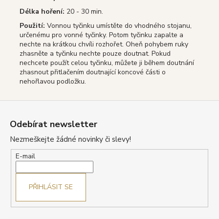
Délka hoření:
20 - 30 min.
Použití:
Vonnou tyčinku umístěte do vhodného stojanu,
určenému pro vonné tyčinky. Potom tyčinku zapalte a
nechte na krátkou chvíli rozhořet. Oheň pohybem ruky
zhasněte a tyčinku nechte pouze doutnat. Pokud
nechcete použít celou tyčinku, můžete ji během doutnání
zhasnout přitlačením doutnající koncové části o
nehořlavou podložku.
Z
á
Odebírat newsletter
p
Nezmeškejte žádné novinky či slevy!
a
t
E-mail
í
PŘIHLÁSIT SE