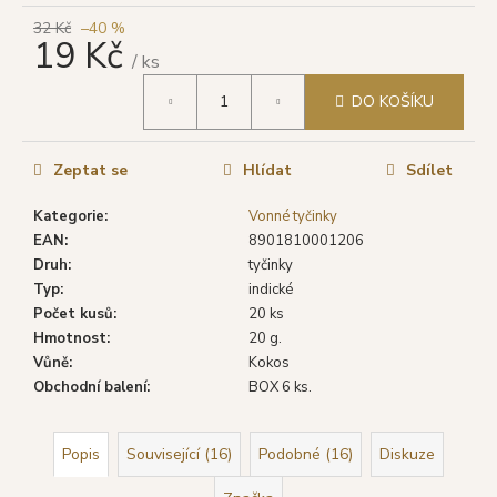
č
u
32 Kč
–40 %
19 Kč
j
/ ks
e
Měrná
m
DO KOŠÍKU
cena:
e
Zeptat se
Hlídat
Sdílet
SHRINIVAS
SATYA
Kategorie
:
Vonné tyčinky
VONNÉ
EAN
:
8901810001206
TYČINKY
OPIUM,
Druh
:
tyčinky
15
Typ
:
indické
G
Počet kusů
:
20 ks
29
Hmotnost
:
20 g.
Kč
Vůně
:
Kokos
Původně:
Obchodní balení
:
BOX 6 ks.
46
Kč
Popis
Související (16)
Podobné (16)
Diskuze