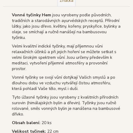
Značka
Vonné tyčinky Hem
jsou vyrobeny podle původních,
tradičních a starodávných ayurvédských receptů. Přírodní
látky, jako jsou dřevo, květiny, kořeny, pryskyřice, bylinky a
oleje, se smíchají a ručně nanášejí na bambusovou
tyčinku.
Velmi kvalitní indické tyčinky, mají příjemnou vůni
relaxačních účinků a při jejich hoření se můžete setkat s
velmi širokým spektrem vůní. Jsou určeny především k
meditaci, vytvoření příjemné atmosféry a provonění
prostor.
Vonné tyčinky se svojí vůní dotýkají Vašich smyslů a po
dlouhou dobu ve vzduchu vytvářejí čistou atmosféru,
která pohladí Vaše tělo, mysl i duši.
Tyto úžasné tyčinky jsou vyrobeny z kvalitních přírodních
surovin (himálajských bylin a dřevin). Tyčinky jsou ručně
rolované, směs vonných bylin je nanášena na bambusové
dřívko.
Obsah balení:
20 ks
Velikost tyčinek:
22 cm