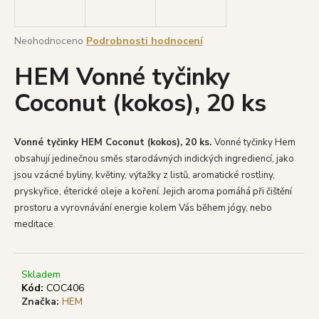
a
j
Průměrné
Neohodnoceno
Podrobnosti hodnocení
í
hodnocení
HEM Vonné tyčinky
produktu
t
je
?
Coconut (kokos), 20 ks
0,0
z
5
hvězdiček.
Vonné tyčinky HEM Coconut (kokos), 20 ks.
V
onné tyčinky Hem
obsahují jedinečnou směs starodávných indických ingrediencí, jako
HLEDAT
jsou vzácné byliny, květiny, výtažky z listů, aromatické rostliny,
pryskyřice, éterické oleje a koření.
Jejich aroma pomáhá při čištění
prostoru a vyrovnávání energie kolem Vás během jógy, nebo
D
meditace.
o
p
o
Skladem
r
Kód:
COC406
Značka:
HEM
u