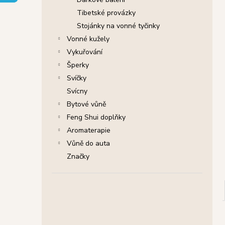
SHRINIVAS SATYA VONNÉ TYČINKY
l
NAG CHAMPA, 15 G
Tibetské provázky
29 Kč
Stojánky na vonné tyčinky
Původně:
46 Kč
Vonné kužely
Vykuřování
Šperky
Svíčky
Svícny
Bytové vůně
Feng Shui doplňky
Aromaterapie
Vůně do auta
Značky