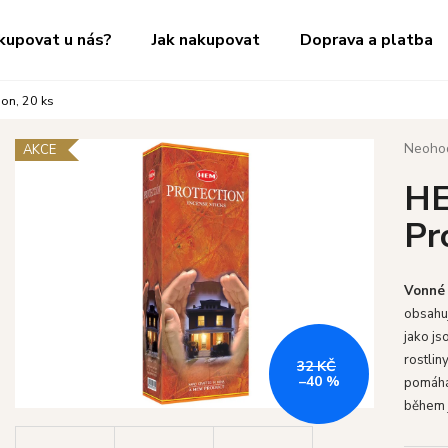
kupovat u nás?
Jak nakupovat
Doprava a platba
ion, 20 ks
Co potřebujete najít?
Průměr
Neoho
AKCE
hodnoc
HE
produk
HLEDAT
je
Pr
0,0
z
5
Doporučujeme
hvězdič
Vonné 
obsahuj
jako js
rostlin
32 KČ
–40 %
pomáhá 
během 