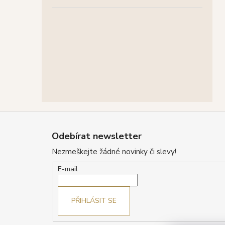
Z
á
Odebírat newsletter
p
Nezmeškejte žádné novinky či slevy!
a
t
E-mail
í
PŘIHLÁSIT SE