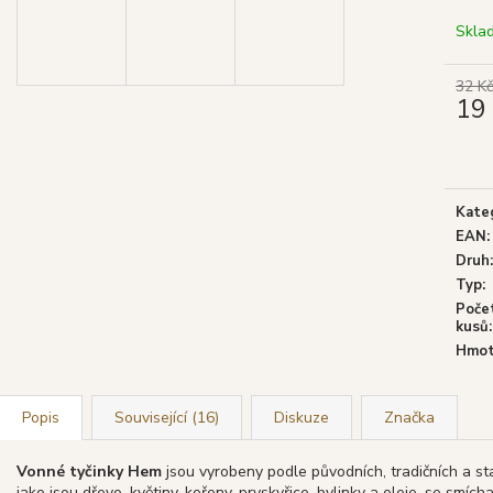
GOLOKA VONNÉ TYČINKY NAG
SHRINIVAS SA
CHAMPA, 16 G
WHITE SAGE (BÍ
Skla
29 Kč
29 Kč
Původně:
39 Kč
Původně:
39 Kč
32 Kč
19
Měrn
cena:
Kate
EAN
:
Druh
:
Typ
:
Poče
kusů
:
Hmot
Popis
Související (16)
Diskuze
Značka
Vonné tyčinky Hem
jsou vyrobeny podle původních, tradičních a st
jako jsou dřevo, květiny, kořeny, pryskyřice, bylinky a oleje, se smíc