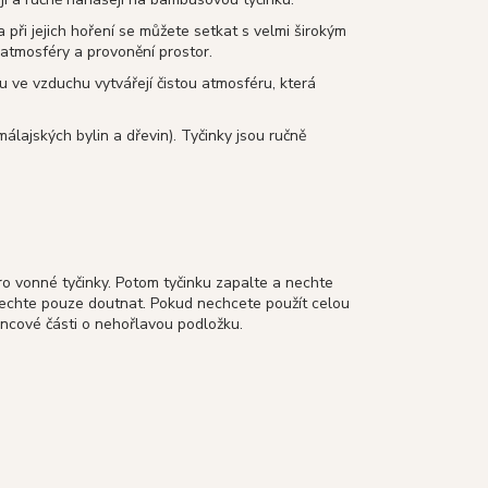
 a při jejich hoření se můžete setkat s velmi širokým
 atmosféry a provonění prostor.
u ve vzduchu vytvářejí čistou atmosféru, která
málajských bylin a dřevin). Tyčinky jsou ručně
 vonné tyčinky. Potom tyčinku zapalte a nechte
nechte pouze doutnat. Pokud nechcete použít celou
oncové části o nehořlavou podložku.