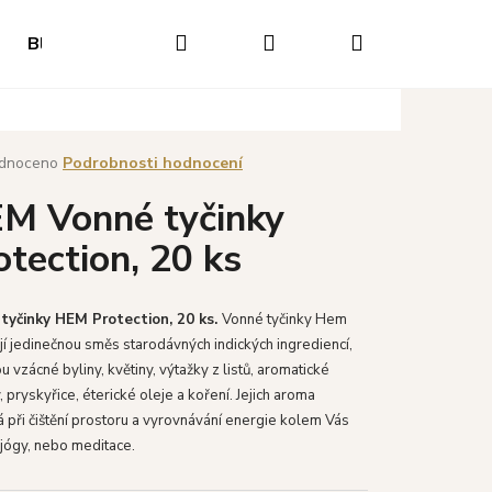
Hledat
Přihlášení
Nákupní
Blog
Hodnocení obchodu
Napište nám
O
košík
né
dnoceno
Podrobnosti hodnocení
ení
M Vonné tyčinky
tu
otection, 20 ks
ek.
tyčinky HEM Protection, 20 ks.
V
onné tyčinky Hem
í jedinečnou směs starodávných indických ingrediencí,
ou vzácné byliny, květiny, výtažky z listů, aromatické
y, pryskyřice, éterické oleje a koření.
Jejich aroma
při čištění prostoru a vyrovnávání energie kolem Vás
Následující
jógy, nebo meditace.