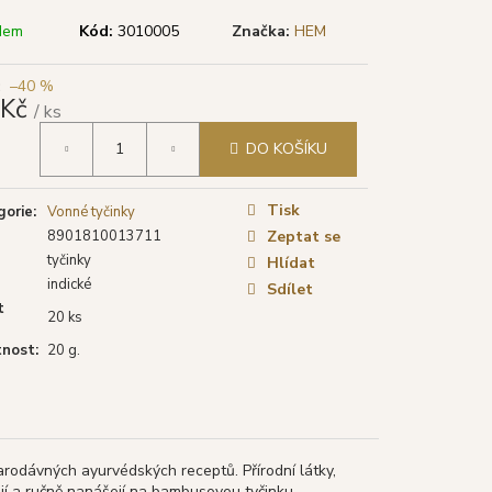
TYA VONNÉ TYČINKY
LÁ ŠALVĚJ), 15 G
dem
Kód:
3010005
Značka:
HEM
–40 %
 Kč
/ ks
á
DO KOŠÍKU
Tisk
gorie
:
Vonné tyčinky
8901810013711
Zeptat se
tyčinky
Hlídat
indické
Sdílet
t
20 ks
nost
:
20 g.
arodávných ayurvédských receptů. Přírodní látky,
hají a ručně nanášejí na bambusovou tyčinku.