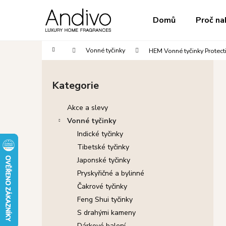
K
Přejít
na
o
do
do
Domů
Proč na
obsah
Zpět
Zpět
š
obchodu
obchodu
í
Domů
Vonné tyčinky
HEM Vonné tyčinky Protect
k
P
o
Kategorie
Přeskočit
s
kategorie
t
Akce a slevy
r
Vonné tyčinky
a
Indické tyčinky
n
Tibetské tyčinky
n
Japonské tyčinky
í
Pryskyřičné a bylinné
p
Čakrové tyčinky
a
Feng Shui tyčinky
n
S drahými kameny
e
Dárkové balení