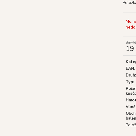
GOLOKA VONNÉ TYČINKY NAG
SHRINIVAS SA
Položk
CHAMPA, 16 G
WHITE SAGE (BÍ
29 Kč
29 Kč
Původně:
39 Kč
Původně:
39 Kč
Mome
nedo
32 Kč
19
Měrn
cena:
Kate
EAN
:
Druh
:
Typ
:
Poče
kusů
:
Hmot
Vůně
Obch
balen
Polož