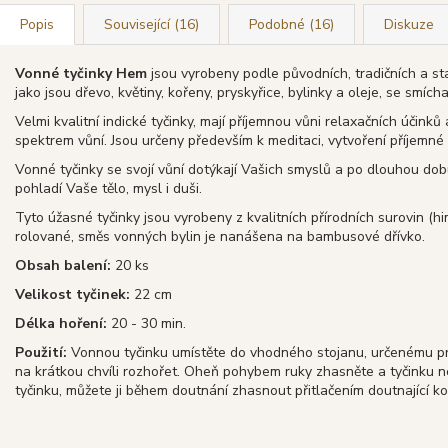
Popis
Související (16)
Podobné (16)
Diskuze
Vonné tyčinky Hem
jsou vyrobeny podle původních, tradičních a st
jako jsou dřevo, květiny, kořeny, pryskyřice, bylinky a oleje, se smíc
Velmi kvalitní indické tyčinky, mají příjemnou vůni relaxačních účinků
spektrem vůní. Jsou určeny především k meditaci, vytvoření příjemné
Vonné tyčinky se svojí vůní dotýkají Vašich smyslů a po dlouhou dob
pohladí Vaše tělo, mysl i duši.
Tyto úžasné tyčinky jsou vyrobeny z kvalitních přírodních surovin (hi
rolované, směs vonných bylin je nanášena na bambusové dřívko.
Obsah balení:
20 ks
Velikost tyčinek:
22 cm
Délka hoření:
20 - 30 min.
Použití:
Vonnou tyčinku umístěte do vhodného stojanu, určenému pro
na krátkou chvíli rozhořet. Oheň pohybem ruky zhasněte a tyčinku 
tyčinku, můžete ji během doutnání zhasnout přitlačením doutnající k