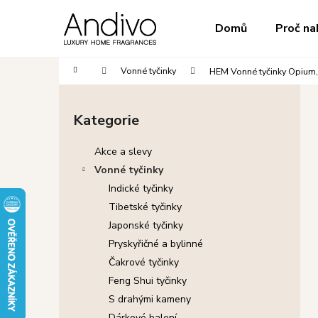
K
Přejít
na
o
do
do
Domů
Proč na
obsah
Zpět
Zpět
š
obchodu
obchodu
í
Domů
Vonné tyčinky
HEM Vonné tyčinky Opium,
k
P
o
Kategorie
Přeskočit
s
kategorie
t
Akce a slevy
r
Vonné tyčinky
a
Indické tyčinky
n
Tibetské tyčinky
n
Japonské tyčinky
í
Pryskyřičné a bylinné
p
Čakrové tyčinky
a
Feng Shui tyčinky
n
S drahými kameny
e
Dárkové balení