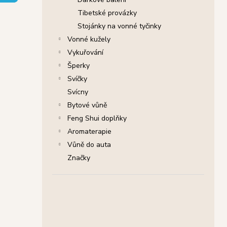
SHRINIVAS SATYA VONNÉ TYČINKY
l
NAG CHAMPA, 15 G
Tibetské provázky
29 Kč
Stojánky na vonné tyčinky
Původně:
46 Kč
Vonné kužely
Vykuřování
Šperky
Svíčky
Svícny
Bytové vůně
Feng Shui doplňky
Aromaterapie
Vůně do auta
Značky