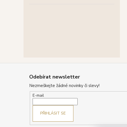
Z
á
Odebírat newsletter
p
Nezmeškejte žádné novinky či slevy!
a
t
E-mail
í
PŘIHLÁSIT SE