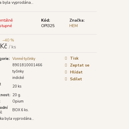
TYA VONNÉ TYČINKY
a byla vyprodána…
LÁ ŠALVĚJ), 15 G
ntálně
Kód:
Značka:
stupné
OPI325
HEM
–40 %
 Kč
/ ks
á
Tisk
gorie
:
Vonné tyčinky
8901810001466
Zeptat se
tyčinky
Hlídat
indické
Sdílet
t
20 ks
nost
:
20 g.
:
Opium
odní
BOX 6 ks.
í
:
ka byla vyprodána…