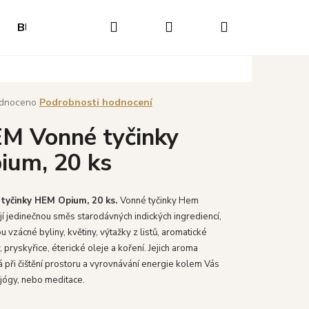
Hledat
Přihlášení
Nákupní
Blog
Hodnocení obchodu
Napište nám
O
košík
né
dnoceno
Podrobnosti hodnocení
ení
M Vonné tyčinky
tu
ium, 20 ks
ek.
tyčinky HEM Opium, 20 ks.
V
onné tyčinky Hem
í jedinečnou směs starodávných indických ingrediencí,
ou vzácné byliny, květiny, výtažky z listů, aromatické
y, pryskyřice, éterické oleje a koření.
Jejich aroma
při čištění prostoru a vyrovnávání energie kolem Vás
Následující
jógy, nebo meditace.