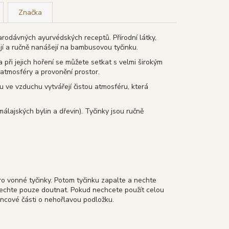
Značka
arodávných ayurvédských receptů. Přírodní látky,
hají a ručně nanášejí na bambusovou tyčinku.
 a při jejich hoření se můžete setkat s velmi širokým
 atmosféry a provonění prostor.
u ve vzduchu vytvářejí čistou atmosféru, která
málajských bylin a dřevin). Tyčinky jsou ručně
 vonné tyčinky. Potom tyčinku zapalte a nechte
nechte pouze doutnat. Pokud nechcete použít celou
oncové části o nehořlavou podložku.