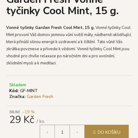
je
a
tyčinky Cool Mint, 15 g.
0,0
z
j
5
í
hvězdiček.
Vonné tyčinky Garden Fresh Cool Mint, 15 g.
Vonné tyčinky Cool
t
Mint provoní Váš domov jemnou vůní svěží máty
, nádherně uklidňující,
?
která přináší silnou energii k uzdravení a k čištění.
Tato vůně Vás
zkrátka povznese a přivede k vědomí.
Vonné tyčinky Cool Mint jsou
vhodné pro chvíle relaxace po náročném dni a pro uvolnění,
zklidnění mysli a k meditaci.
HLEDAT
Skladem
Kód:
GF-MINT
Značka:
Garden Fresh
D
o
p
36 Kč
–19 %
29 Kč
o
/ ks
r
Měrná
u
DO KOŠÍKU
cena: