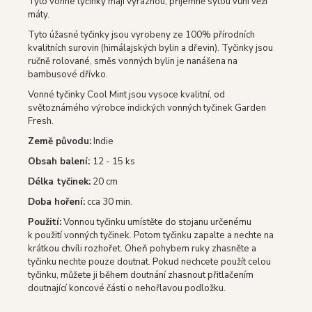
Tyto vonné tyčinky mají výraznou, příjemně sytou vůni věží
máty.
Tyto úžasné tyčinky jsou vyrobeny ze 100% přírodních
kvalitních surovin (himálajských bylin a dřevin).
Tyčinky jsou
ručně rolované, směs vonných bylin je nanášena na
bambusové dřívko.
Vonné tyčinky Cool Mint jsou vysoce kvalitní, od
světoznámého výrobce indických vonných tyčinek Garden
Fresh.
Země původu:
Indie
Obsah balení:
12 - 15 ks
Délka tyčinek:
20 cm
Doba hoření:
cca 30 min.
Použití:
Vonnou tyčinku umístěte do stojanu určenému
k použití vonných tyčinek.
Potom tyčinku zapalte a nechte na
krátkou chvíli rozhořet.
Oheň pohybem ruky zhasněte a
tyčinku nechte pouze doutnat.
Pokud nechcete použít celou
tyčinku, můžete ji během doutnání zhasnout přitlačením
doutnající koncové části o nehořlavou podložku.