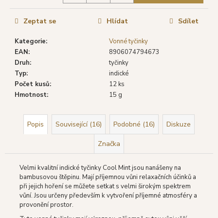
č
u
j
Zeptat se
Hlídat
Sdílet
e
Kategorie
:
Vonné tyčinky
m
EAN
:
8906074794673
e
Druh
:
tyčinky
Typ
:
indické
SHRINIVAS
Počet kusů
:
12 ks
SATYA
Hmotnost
:
15 g
VONNÉ
TYČINKY
WHITE
SAGE
Popis
Související (16)
Podobné (16)
Diskuze
(BÍLÁ
ŠALVĚJ),
Značka
15
G
Velmi kvalitní indické tyčinky Cool Mint jsou nanášeny na
29
bambusovou štěpinu. Mají příjemnou vůni relaxačních účinků a
Kč
při jejich hoření se můžete setkat s velmi širokým spektrem
Původně:
39
vůní. Jsou určeny především k vytvoření příjemné atmosféry a
Kč
provonění prostor.