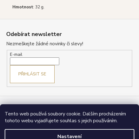
Hmotnost
: 32 g.
Z
á
Odebírat newsletter
p
Nezmeškejte žádné novinky či slevy!
a
t
E-mail
í
PŘIHLÁSIT SE
Obchodní podmínky
Reklamace a vrácení
Tento web používá soubory cookie. Dalším procházením
Ochrana osobních údajů (GDPR)
Doprava a platba
Jak nakupovat
Kontakty
tohoto webu vyjadřujete souhlas s jejich používáním.
Nastavení