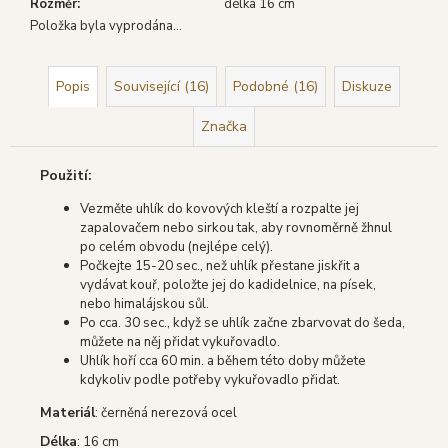
Rozměr
:
délka 16 cm
Položka byla vyprodána…
Popis
Související (16)
Podobné (16)
Diskuze
Značka
Použití:
Vezměte uhlík do kovových kleští a rozpalte jej
zapalovačem nebo sirkou tak, aby rovnoměrně žhnul
po celém obvodu (nejlépe celý).
Počkejte 15-20 sec., než uhlík přestane jiskřit a
vydávat kouř, položte jej do kadidelnice, na písek,
nebo himalájskou sůl.
Po cca. 30 sec., když se uhlík začne zbarvovat do šeda,
můžete na něj přidat vykuřovadlo.
Uhlík hoří cca 60 min. a během této doby můžete
kdykoliv podle potřeby vykuřovadlo přidat.
Materiál
: černěná nerezová ocel
Délka
: 16 cm