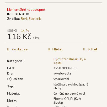
č
u
Momentálně nedostupné
j
Kód:
KH-2030
e
Značka:
Berk Esoterik
m
e
136 Kč
–14 %
116 Kč
/ ks
SHRINIVAS
Měrná
SATYA
cena:
VONNÉ
Zeptat se
Hlídat
Sdílet
TYČINKY
SUPER
Rychlozápalné uhlíky a
HIT,
Kategorie
:
kleště
15
EAN
:
4250209861698
G
Druh
:
vykuřovadla
29
?
Určení
:
vykuřování
Kč
Původně:
kleště pro rychlozápalné
Typ
:
46
uhlíky
Kč
Materiál
:
černěná nerezová ocel
Flower Of Life (Květ
Motiv
:
života)