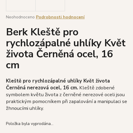
a
j
Průměrné
Neohodnoceno
Podrobnosti hodnocení
í
hodnocení
Berk Kleště pro
produktu
t
je
?
rychlozápalné uhlíky Květ
0,0
z
života Černěná ocel, 16
5
hvězdiček.
cm
HLEDAT
Kleště pro rychlozápalné uhlíky Květ života
Černěná nerezová ocel, 16 cm.
K
leště zdobené
D
symbolem květu života z černěné nerezové oceli jsou
o
praktickým pomocníkem při zapalování a manipulaci se
p
žhnoucími uhlíky.
o
r
Položka byla vyprodána…
u