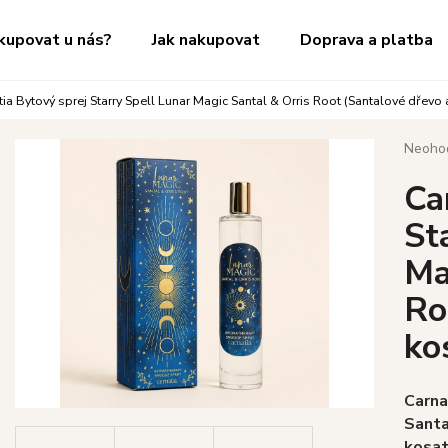
kupovat u nás?
Jak nakupovat
Doprava a platba
ia Bytový sprej Starry Spell Lunar Magic Santal & Orris Root (Santalové dřevo
Co potřebujete najít?
Průměr
Neoho
hodnoc
Ca
produk
HLEDAT
je
St
0,0
z
Ma
5
Doporučujeme
hvězdič
Ro
ko
Carna
Santa
kosat