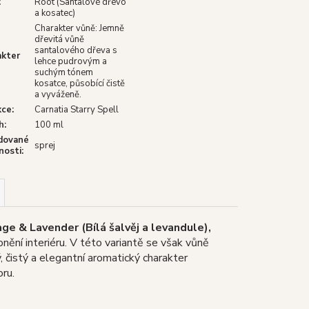
:
Root (Santalové dřevo
a kosatec)
Charakter vůně: Jemně
dřevitá vůně
santalového dřeva s
akter
lehce pudrovým a
suchým tónem
kosatce, působící čistě
a vyváženě.
kce
:
Carnatia Starry Spell
h
:
100 ml
dované
sprej
nosti
:
ge & Lavender (Bílá šalvěj a levandule),
nění interiéru. V této variantě se však vůně
, čistý a elegantní aromatický charakter
ru.