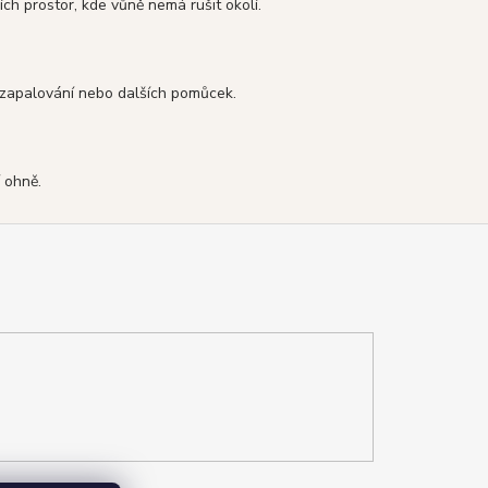
ch prostor, kde vůně nemá rušit okolí.
y zapalování nebo dalších pomůcek.
?
í ohně.