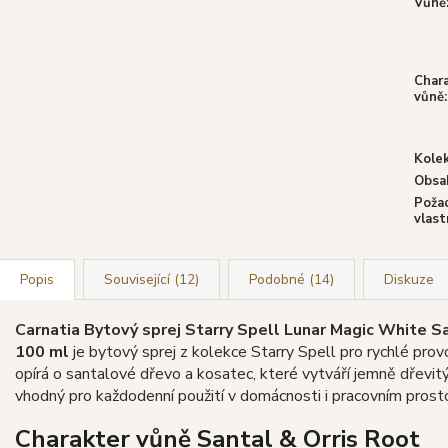
Vůně
Char
vůně
:
Kole
Obsa
Poža
vlast
Popis
Související (12)
Podobné (14)
Diskuze
Carnatia Bytový sprej Starry Spell Lunar Magic White Sa
100 ml
je bytový sprej z kolekce Starry Spell pro rychlé provo
opírá o santalové dřevo a kosatec, které vytváří jemně dřevitý
vhodný pro každodenní použití v domácnosti i pracovním prosto
Charakter vůně Santal & Orris Root