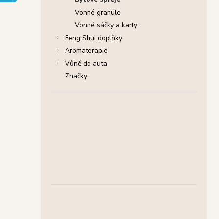
SHRINIVAS SATYA VONNÉ TYČINKY
l
NAG CHAMPA, 15 G
Vonné granule
29 Kč
Vonné sáčky a karty
Původně:
46 Kč
Feng Shui doplňky
Aromaterapie
Vůně do auta
Značky