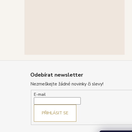
Z
á
Odebírat newsletter
p
Nezmeškejte žádné novinky či slevy!
a
t
E-mail
í
PŘIHLÁSIT SE