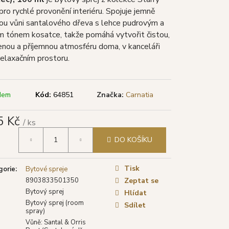
TYA VONNÉ TYČINKY
LÁ ŠALVĚJ), 15 G
pro rychlé provonění interiéru. Spojuje jemně
ou vůni santalového dřeva s lehce pudrovým a
m tónem kosatce, takže pomáhá vytvořit čistou,
nou a příjemnou atmosféru doma, v kanceláři
elaxačním prostoru.
dem
Kód:
64851
Značka:
Carnatia
5 Kč
/ ks
á
DO KOŠÍKU
Tisk
gorie
:
Bytové spreje
8903833501350
Zeptat se
Bytový sprej
Hlídat
Bytový sprej (room
Sdílet
spray)
Vůně: Santal & Orris