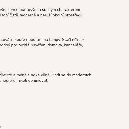
emným, lehce pudrovým a suchým charakterem
obí čistě, moderně a neruší okolní prostředí.
palování, kouře nebo aroma lampy. Stačí několik
 vhodný pro rychlé osvěžení domova, kanceláře,
, dřevité a méně sladké vůně. Hodí se do moderních
tmosféru, nikoli dominovat.
r,