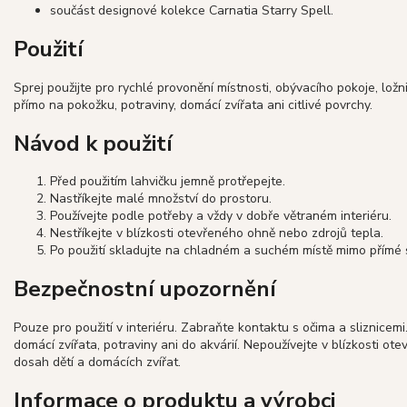
součást designové kolekce Carnatia Starry Spell.
Použití
Sprej použijte pro rychlé provonění místnosti, obývacího pokoje, lož
přímo na pokožku, potraviny, domácí zvířata ani citlivé povrchy.
Návod k použití
Před použitím lahvičku jemně protřepejte.
Nastříkejte malé množství do prostoru.
Používejte podle potřeby a vždy v dobře větraném interiéru.
Nestříkejte v blízkosti otevřeného ohně nebo zdrojů tepla.
Po použití skladujte na chladném a suchém místě mimo přímé s
Bezpečnostní upozornění
Pouze pro použití v interiéru. Zabraňte kontaktu s očima a sliznicemi
domácí zvířata, potraviny ani do akvárií. Nepoužívejte v blízkosti 
dosah dětí a domácích zvířat.
Informace o produktu a výrobci