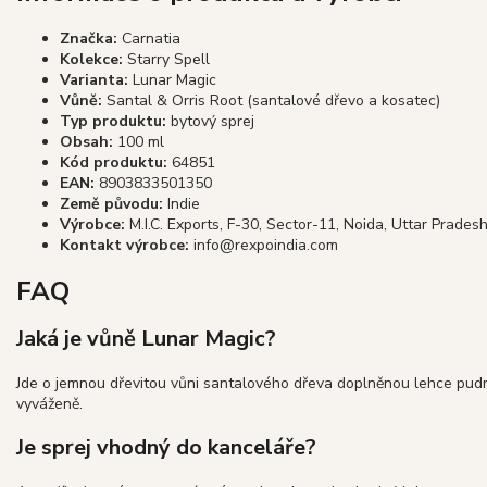
Značka:
Carnatia
Kolekce:
Starry Spell
Varianta:
Lunar Magic
Vůně:
Santal & Orris Root (santalové dřevo a kosatec)
Typ produktu:
bytový sprej
Obsah:
100 ml
Kód produktu:
64851
EAN:
8903833501350
Země původu:
Indie
Výrobce:
M.I.C. Exports, F-30, Sector-11, Noida, Uttar Prades
Kontakt výrobce:
info@rexpoindia.com
FAQ
Jaká je vůně Lunar Magic?
Jde o jemnou dřevitou vůni santalového dřeva doplněnou lehce pudr
vyváženě.
Je sprej vhodný do kanceláře?