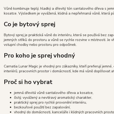
Vůně kombinuje teplý, hladký a dřevitý tón santalového dřeva s j
kosatce. Výsledkem je vyvážená, klidná a nepřehnaná vůně, která půs
Co je bytový sprej
Bytový sprej je praktická vůně do interiéru, která se používá bez za
jemných střiků do prostoru a vůně se rychle rozvine v místnosti. Je
vstupní chodby nebo prostoru pro odpočinek.
Pro koho je sprej vhodný
Carnatia Lunar Magic je vhodný pro zákazníky, kteří preferují jemné
interiérů, pracovních prostor i domácností, kde má vůně doplňovat a
Proč si ho vybrat
jemná dřevitá vůně santalového dřeva a kosatce,
čistý, vyvážený a nevtíravý aromatický charakter,
praktický sprej pro rychlé provonění interiéru,
bezkouřové použití bez zapalování,
vhodný do domácnosti, kanceláře i klidných pracovních prosto