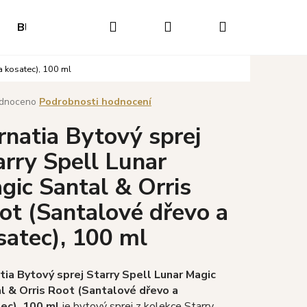
Hledat
Přihlášení
Nákupní
Blog
Hodnocení obchodu
Napište nám
O
 a kosatec), 100 ml
košík
né
dnoceno
Podrobnosti hodnocení
ení
rnatia Bytový sprej
tu
arry Spell Lunar
gic Santal & Orris
ek.
ot (Santalové dřevo a
satec), 100 ml
Následující
tia Bytový sprej Starry Spell Lunar Magic
l & Orris Root (Santalové dřevo a
ec), 100 ml
je bytový sprej z kolekce Starry