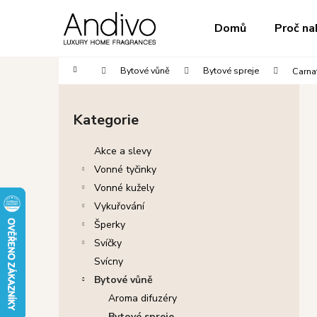
K
Přejít
na
o
do
do
Domů
Proč na
obsah
Zpět
Zpět
š
obchodu
obchodu
í
Domů
Bytové vůně
Bytové spreje
Carnat
k
P
o
Kategorie
Přeskočit
s
kategorie
t
Akce a slevy
r
Vonné tyčinky
a
Vonné kužely
n
Vykuřování
n
Šperky
í
Svíčky
p
Svícny
a
Bytové vůně
n
Aroma difuzéry
e
Bytové spreje