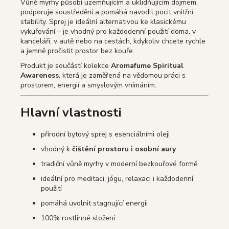
Vůně myrhy působí uzemňujícím a uklidňujícím dojmem,
podporuje soustředění a pomáhá navodit pocit vnitřní
stability. Sprej je ideální alternativou ke klasickému
vykuřování – je vhodný pro každodenní použití doma, v
kanceláři, v autě nebo na cestách, kdykoliv chcete rychle
a jemně pročistit prostor bez kouře.
Produkt je součástí kolekce
Aromafume Spiritual
Awareness
, která je zaměřená na vědomou práci s
prostorem, energií a smyslovým vnímáním.
Hlavní vlastnosti
přírodní bytový sprej s esenciálními oleji
vhodný k
čištění prostoru i osobní aury
tradiční vůně myrhy v moderní bezkouřové formě
ideální pro meditaci, jógu, relaxaci i každodenní
použití
pomáhá uvolnit stagnující energii
100% rostlinné složení