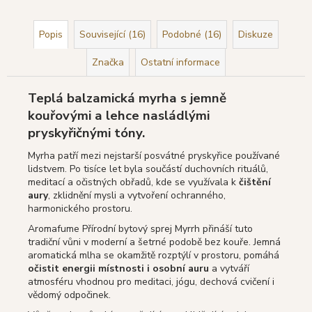
Popis
Související (16)
Podobné (16)
Diskuze
Značka
Ostatní informace
Teplá balzamická myrha s jemně
kouřovými a lehce nasládlými
pryskyřičnými tóny.
Myrha patří mezi nejstarší posvátné pryskyřice používané
lidstvem. Po tisíce let byla součástí duchovních rituálů,
meditací a očistných obřadů, kde se využívala k
čištění
aury
, zklidnění mysli a vytvoření ochranného,
harmonického prostoru.
Aromafume Přírodní bytový sprej Myrrh přináší tuto
tradiční vůni v moderní a šetrné podobě bez kouře. Jemná
aromatická mlha se okamžitě rozptýlí v prostoru, pomáhá
očistit energii místnosti i osobní auru
a vytváří
atmosféru vhodnou pro meditaci, jógu, dechová cvičení i
vědomý odpočinek.