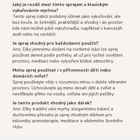
Jaký je rozdíl mezi tímto sprejem a klasickým
vykuřováním myrhou?
Tento sprej nabízí podobný účinek jako vykuřování, ale
bez kouře. Je šetrnější, praktičtější a vhodný i do prostor,
kde není možné pálit vykuřovadla, například v kanceláři,
autě nebo na cestách.
Je sprej vhodný pro každodenní použití?
Ano. Díky jemnému složení na rostlinné bázi lze sprej
používat denně podle potřeby, ať už pro rychlé osvěžení
prostoru, meditaci nebo vytvoření klidné atmosféry.
Mohu sprej používat i v přítomnosti dětí nebo
domácích zvířat?
Sprej používejte vždy s rozumnou mírou v dobře větraném
prostoru. Uchovávejte jej mimo dosah dětí a zvířat a
nestříkejte přímo na osoby, zvířata ani jejich pelíšky.
Je tento produkt vhodný jako dárek?
Ano. Díky tradiční vůni myrhy, elegantnímu balení a
duchovnímu přesahu je sprej vhodným dárkem pro
milovníky aromaterapie, meditace a vědomého životního
stylu.