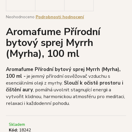
a
j
Průměrné
Neohodnoceno
Podrobnosti hodnocení
í
hodnocení
Aromafume Přírodní
produktu
t
je
?
bytový sprej Myrrh
0,0
z
(Myrha), 100 ml
5
hvězdiček.
HLEDAT
Aromafume Přírodní bytový sprej Myrrh (Myrha),
100 ml -
je jemný přírodní osvěžovač vzduchu s
esenciálními oleji z myrhy.
Slouží k očistě prostoru i
čištění aury
, pomáhá uvolnit stagnující energii a
D
vytvořit klidnou, harmonickou atmosféru pro meditaci,
o
relaxaci i každodenní pohodu.
p
o
r
Skladem
u
Kód:
18242