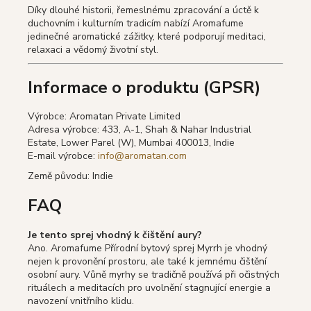
Díky dlouhé historii, řemeslnému zpracování a úctě k
duchovním i kulturním tradicím nabízí Aromafume
jedinečné aromatické zážitky, které podporují meditaci,
relaxaci a vědomý životní styl.
Informace o produktu (GPSR)
Výrobce: Aromatan Private Limited
Adresa výrobce: 433, A-1, Shah & Nahar Industrial
Estate, Lower Parel (W), Mumbai 400013, Indie
E-mail výrobce:
info@aromatan.com
Země původu: Indie
FAQ
Je tento sprej vhodný k čištění aury?
Ano. Aromafume Přírodní bytový sprej Myrrh je vhodný
nejen k provonění prostoru, ale také k jemnému čištění
osobní aury. Vůně myrhy se tradičně používá při očistných
rituálech a meditacích pro uvolnění stagnující energie a
navození vnitřního klidu.