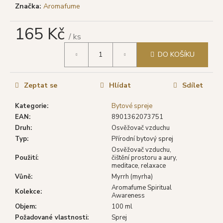
č
Značka:
Aromafume
u
j
165 Kč
e
/ ks
m
Měrná
e
DO KOŠÍKU
cena:
SHRINIVAS
Zeptat se
Hlídat
Sdílet
SATYA
VONNÉ
Kategorie
:
Bytové spreje
TYČINKY
EAN
:
8901362073751
WHITE
SAGE
Druh
:
Osvěžovač vzduchu
(BÍLÁ
Typ
:
Přírodní bytový sprej
ŠALVĚJ),
Osvěžovač vzduchu,
15
Použití
:
čištění prostoru a aury,
G
meditace, relaxace
29
Vůně
:
Myrrh (myrha)
Kč
Aromafume Spiritual
Původně:
Kolekce
:
Awareness
39
Objem
:
100 ml
Kč
Požadované vlastnosti
:
Sprej