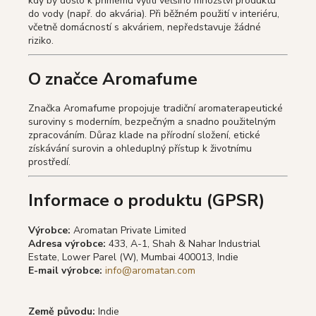
kdy by došlo k přímému vylití většího množství produktu
do vody (např. do akvária). Při běžném použití v interiéru,
včetně domácností s akváriem, nepředstavuje žádné
riziko.
O značce Aromafume
Značka Aromafume propojuje tradiční aromaterapeutické
suroviny s moderním, bezpečným a snadno použitelným
zpracováním. Důraz klade na přírodní složení, etické
získávání surovin a ohleduplný přístup k životnímu
prostředí.
Informace o produktu (GPSR)
Výrobce:
Aromatan Private Limited
Adresa výrobce:
433, A-1, Shah & Nahar Industrial
Estate, Lower Parel (W), Mumbai 400013, Indie
E-mail výrobce:
info@aromatan.com
Země původu:
Indie