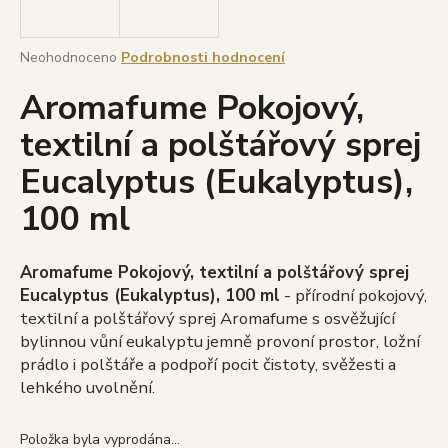
a
j
Průměrné
Neohodnoceno
Podrobnosti hodnocení
í
hodnocení
Aromafume Pokojový,
produktu
t
je
?
textilní a polštářový sprej
0,0
z
Eucalyptus (Eukalyptus),
5
hvězdiček.
100 ml
HLEDAT
Aromafume Pokojový, textilní a polštářový sprej
Eucalyptus (Eukalyptus), 100 ml
- přírodní pokojový,
D
textilní a polštářový sprej Aromafume s osvěžující
o
bylinnou vůní eukalyptu jemně provoní prostor, ložní
p
prádlo i polštáře a podpoří pocit čistoty, svěžesti a
o
lehkého uvolnění.
r
u
Položka byla vyprodána…