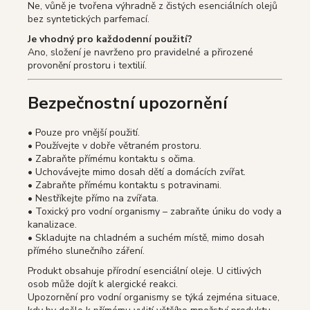
Ne, vůně je tvořena výhradně z čistých esenciálních olejů
bez syntetických parfemací.
Je vhodný pro každodenní použití?
Ano, složení je navrženo pro pravidelné a přirozené
provonění prostoru i textilií.
Bezpečnostní upozornění
• Pouze pro vnější použití.
• Používejte v dobře větraném prostoru.
• Zabraňte přímému kontaktu s očima.
• Uchovávejte mimo dosah dětí a domácích zvířat.
• Zabraňte přímému kontaktu s potravinami.
• Nestříkejte přímo na zvířata.
• Toxický pro vodní organismy – zabraňte úniku do vody a
kanalizace.
• Skladujte na chladném a suchém místě, mimo dosah
přímého slunečního záření.
Produkt obsahuje přírodní esenciální oleje. U citlivých
osob může dojít k alergické reakci.
Upozornění pro vodní organismy se týká zejména situace,