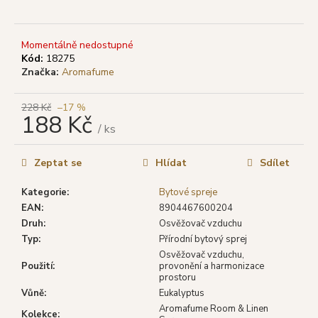
č
u
j
Momentálně nedostupné
e
Kód:
18275
m
Značka:
Aromafume
e
228 Kč
–17 %
188 Kč
SHRINIVAS
/ ks
SATYA
Měrná
VONNÉ
cena:
TYČINKY
Zeptat se
Hlídat
Sdílet
SANDALWOOD
(SANTALOVÉ
Kategorie
:
Bytové spreje
DŘEVO),
15
EAN
:
8904467600204
G
Druh
:
Osvěžovač vzduchu
29
Typ
:
Přírodní bytový sprej
Kč
Osvěžovač vzduchu,
Původně:
Použití
:
provonění a harmonizace
46
prostoru
Kč
Vůně
:
Eukalyptus
Aromafume Room & Linen
Kolekce
: