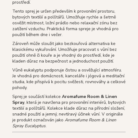
prostředí.
Tento sprej je určen především k provonění prostoru,
bytových textilií a polštářů. Umožňuje rychle a šetrně
osvěžit místnost, ložní prádlo nebo relaxační zónu bez
zatížení vzduchu. Praktická forma spreje je vhodná pro
použití během dne i večer.
Zároveň může sloužit jako bezkouřová alternativa ke
klasickému vykuřování. Umožňuje pracovat s vůní bez
použití ohně či kouře a je vhodný do prostředí, kde je
kladen důraz na bezpečnost a jednoduchost použití.
Vůně eukalyptu podporuje čistou a osvěžující atmosféru.
Je vhodná pro domácnosti, kanceláře i jógová a meditační
studia, kde přispívá k pocitu svěžesti, rovnováhy a celkové
pohody.
Sprej je součástí kolekce
Aromafume Room & Linen
Spray
, která je navržena pro provonění interiérů, bytových
textilií a polštářů. Kolekce klade důraz na přírodní složení,
snadné použití a jemný, nevtíravý účinek vůní. V originále
je produkt označován jako
Aromafume Room & Linen
Spray Eucalyptus
.