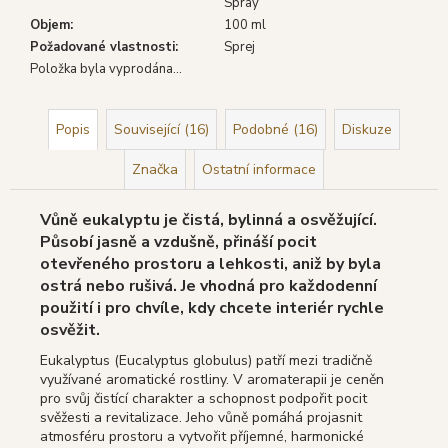
Spray
Objem
:
100 ml
Požadované vlastnosti
:
Sprej
Položka byla vyprodána…
Popis
Související (16)
Podobné (16)
Diskuze
Značka
Ostatní informace
Vůně eukalyptu je čistá, bylinná a osvěžující.
Působí jasně a vzdušně, přináší pocit
otevřeného prostoru a lehkosti, aniž by byla
ostrá nebo rušivá. Je vhodná pro každodenní
použití i pro chvíle, kdy chcete interiér rychle
osvěžit.
Eukalyptus (Eucalyptus globulus) patří mezi tradičně
využívané aromatické rostliny. V aromaterapii je ceněn
pro svůj čistící charakter a schopnost podpořit pocit
svěžesti a revitalizace. Jeho vůně pomáhá projasnit
atmosféru prostoru a vytvořit příjemné, harmonické