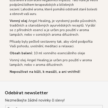
uzdravení a odvrácení negativních impulsů. Tato vůně je velmi
podpůrná během terapeutických a léčebných
sezení.
Lahodné aroma,
které pomáhá odstranit staré bolesti
a obnovit vaši auru.
Vonný olej
Angel Healing
,
je vyrobený podle původních,
tradičních a starodávných ayurvédských receptů. Vyrábí
se z přírodních esencí a je určen pro použití v aroma
lampách, nebo v sonických aroma difuzérech.
Přísady byly pečlivě sestaveny tak, aby vůně podpořila
Vaši pohodu, uvolnění, meditaci a relaxaci.
Obsah balení:
10 ml vonného esenciálního oleje
Vonný olej Angel Healing je určen pro použití v aroma
lampách, nebo v aroma difuzérech.
Nepoužívat na kůži, k masáži, a ani vnitřně!
Z
á
Odebírat newsletter
p
Nezmeškejte žádné novinky či slevy!
a