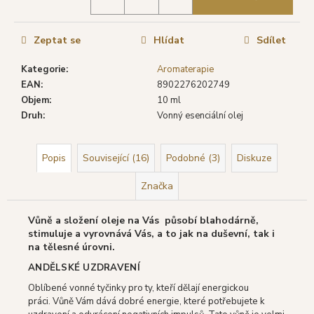
č
u
j
Zeptat se
Hlídat
Sdílet
e
m
Kategorie
:
Aromaterapie
e
EAN
:
8902276202749
Objem
:
10 ml
Druh
:
Vonný esenciální olej
DARSHAN
VONNÉ
TYČINKY
BHARATH,
Popis
Související (16)
Podobné (3)
Diskuze
20
KS
Značka
19
Kč
Vůně a složení oleje na Vás působí blahodárně,
Původně:
22
stimuluje a vyrovnává Vás, a to jak na duševní, tak i
Kč
na tělesné úrovni.
ANDĚLSKÉ UZDRAVENÍ
Oblíbené vonné tyčinky pro ty, kteří dělají energickou
práci. Vůně Vám dává dobré energie, které potřebujete k