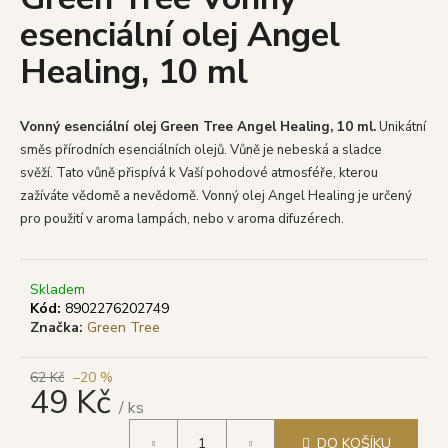
je
a
esenciální olej Angel
0,0
z
j
Healing, 10 ml
5
í
hvězdiček.
t
?
Vonný esenciální olej Green Tree Angel Healing, 10 ml.
Unikátní
směs přírodních esenciálních olejů.
Vůně je nebeská a sladce
svěží.
Tato v
ůně přispívá k Vaší pohodové atmosféře, kterou
zažíváte vědomě a nevědomě.
Vonný olej Angel Healing je určený
pro použití v aroma lampách, nebo v aroma difuzérech.
HLEDAT
Skladem
Kód:
8902276202749
D
Značka:
Green Tree
o
p
62 Kč
–20 %
o
49 Kč
r
/ ks
u
Měrná
DO KOŠÍKU
cena: