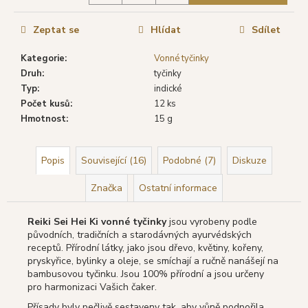
č
u
j
Zeptat se
Hlídat
Sdílet
e
Kategorie
:
Vonné tyčinky
m
Druh
:
tyčinky
e
Typ
:
indické
Počet kusů
:
12 ks
SHRINIVAS
Hmotnost
:
15 g
SATYA
VONNÉ
TYČINKY
Popis
Související (16)
Podobné (7)
Diskuze
NAG
CHAMPA,
15
Značka
Ostatní informace
G
29
Reiki Sei Hei Ki vonné tyčinky
jsou vyrobeny podle
Kč
původních, tradičních a starodávných ayurvédských
Původně:
receptů. Přírodní látky, jako jsou dřevo, květiny, kořeny,
46
pryskyřice, bylinky a oleje, se smíchají a ručně nanášejí na
Kč
bambusovou tyčinku. Jsou 100% přírodní a jsou určeny
pro harmonizaci Vašich čaker.
Přísady byly pečlivě sestaveny tak, aby vůně podpořila