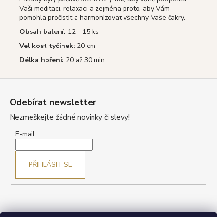
Vaši meditaci, relaxaci a zejména proto, aby Vám
pomohla pročistit a harmonizovat všechny Vaše čakry.
Obsah balení:
12 - 15 ks
Velikost tyčinek:
20 cm
Délka hoření:
20 až 30 min.
Z
á
Odebírat newsletter
p
Nezmeškejte žádné novinky či slevy!
a
t
E-mail
í
PŘIHLÁSIT SE