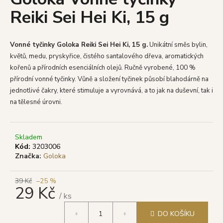
je
a
Reiki Sei Hei Ki, 15 g
0,0
z
j
5
í
hvězdiček.
Vonné tyčinky Goloka Reiki Sei Hei Ki, 15 g.
Unikátní směs bylin,
t
květů, medu, pryskyřice, čistého santalového dřeva, aromatických
?
kořenů a přírodních esenciálních olejů. Ručně vyrobené, 100 %
přírodní vonné tyčinky. Vůně a složení tyčinek působí blahodárně na
jednotlivé čakry, které stimuluje a vyrovnává, a to jak na duševní, tak i
na tělesné úrovni.
HLEDAT
Skladem
Kód:
3203006
Značka:
Goloka
D
o
p
39 Kč
–25 %
29 Kč
o
/ ks
r
Měrná
u
DO KOŠÍKU
cena: