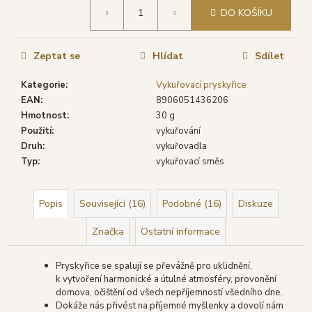
č
Měrná
DO KOŠÍKU
u
cena:
j
e
Zeptat se
Hlídat
Sdílet
m
e
Kategorie
:
Vykuřovací pryskyřice
EAN
:
8906051436206
Hmotnost
:
30 g
SHRINIVAS
SATYA
Použití
:
vykuřování
VONNÉ
Druh
:
vykuřovadla
TYČINKY
Typ
:
vykuřovací směs
OPIUM,
15
G
Popis
Související (16)
Podobné (16)
Diskuze
29
Kč
Značka
Ostatní informace
Původně:
46
Kč
Pryskyřice se spalují se převážně pro uklidnění,
k vytvoření harmonické a útulné atmosféry, provonění
domova, očištění od všech nepříjemností všedního dne.
Dokáže nás přivést na příjemné myšlenky a dovolí nám