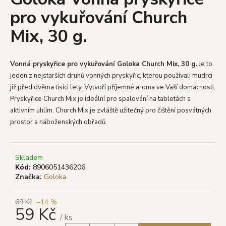
je
a
pro vykuřování Church
0,0
z
j
Mix, 30 g.
5
í
hvězdiček.
t
?
Vonná pryskyřice pro vykuřování Goloka Church Mix, 30 g.
Je to
jeden z nejstarších druhů vonných pryskyřic, kterou používali mudrci
již před dvěma tisíci lety. Vytvoří příjemné aroma ve Vaší domácnosti.
Pryskyřice Church Mix je
ideální pro spalování na tabletách s
aktivním uhlím. Church Mix je zvláště užitečný pro čištění posvátných
HLEDAT
prostor a náboženských obřadů.
Skladem
D
Kód:
8906051436206
o
Značka:
Goloka
p
o
69 Kč
–14 %
r
59 Kč
u
/ ks