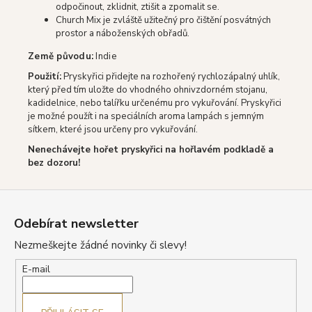
odpočinout, zklidnit, ztišit a zpomalit se.
Church Mix je zvláště užitečný pro čištění posvátných
prostor a náboženských obřadů.
Země původu:
Indie
Použití:
Pryskyřici přidejte na rozhořený rychlozápalný uhlík,
který před tím uložte do vhodného ohnivzdorném stojanu,
kadidelnice, nebo talířku určenému pro vykuřování. Pryskyřici
je možné použít i na speciálních aroma lampách s jemným
sítkem, které jsou určeny pro vykuřování.
Nenechávejte hořet pryskyřici na hořlavém podkladě a
bez dozoru!
Z
á
Odebírat newsletter
p
Nezmeškejte žádné novinky či slevy!
a
t
E-mail
í