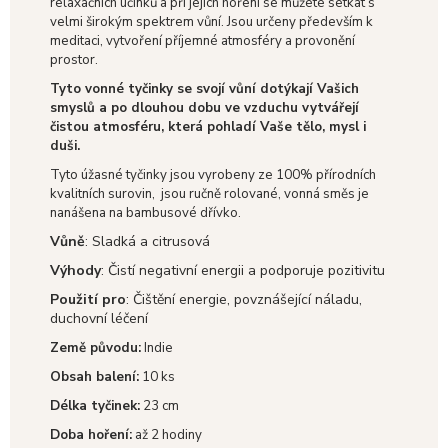
relaxačních účinků a při jejich hoření se můžete setkat s
velmi širokým spektrem vůní. Jsou určeny především k
meditaci, vytvoření příjemné atmosféry a provonění
prostor.
Tyto vonné tyčinky se svojí vůní dotýkají Vašich
smyslů a po dlouhou dobu ve vzduchu vytvářejí
čistou atmosféru, která pohladí Vaše tělo, mysl i
duši.
Tyto úžasné tyčinky jsou vyrobeny ze 100% přírodních
kvalitních surovin,
jsou ručně rolované, vonná směs je
nanášena na bambusové dřívko.
Vůně
: Sladká a citrusová
Výhody
: Čistí negativní energii a podporuje pozitivitu
Použití pro
: Čištění energie, povznášející náladu,
duchovní léčení
Země původu:
Indie
Obsah balení:
10 ks
Délka tyčinek:
23 cm
Doba hoření:
až 2 hodiny