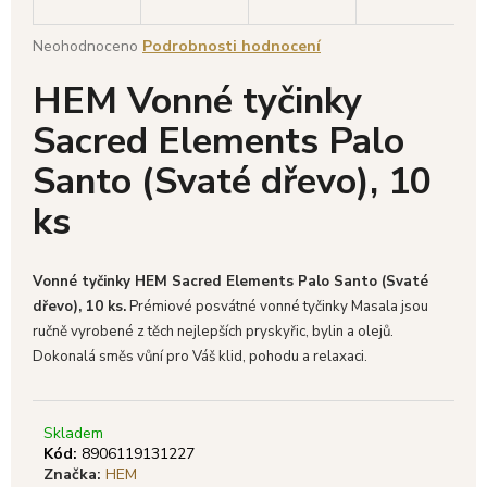
a
Průměrné
Neohodnoceno
Podrobnosti hodnocení
j
hodnocení
í
HEM Vonné tyčinky
produktu
t
je
Sacred Elements Palo
0,0
?
z
Santo (Svaté dřevo), 10
5
hvězdiček.
ks
HLEDAT
Vonné tyčinky HEM Sacred Elements Palo Santo (Svaté
dřevo), 10 ks.
Prémiové posvátné vonné tyčinky Masala jsou
ručně vyrobené z těch nejlepších pryskyřic, bylin a olejů.
D
Dokonalá směs vůní pro Váš klid, pohodu a relaxaci.
o
p
o
Skladem
r
Kód:
8906119131227
u
Značka:
HEM