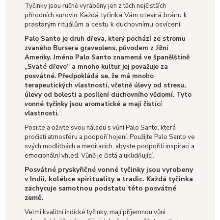
Tyčinky jsou ručně vyráběny jen z těch nejčistších
Každá tyčinka Vám otevírá bránu k
přírodních surovin.
prastarým rituálům a cestu k duchovnímu osvícení.
Palo Santo je druh dřeva, který pochází ze stromu
zvaného Bursera graveolens, původem z Jižní
Ameriky. Jméno Palo Santo znamená ve španělštině
„Svaté dřevo“ a mnoho kultur jej považuje za
posvátné. Předpokládá se, že má mnoho
terapeutických vlastností, včetně úlevy od stresu,
úlevy od bolesti a posílení duchovního vědomí. Tyto
vonné tyčinky jsou aromatické a mají čistící
vlastnosti.
Posilte a oživte svou náladu s vůní Palo Santo, která
pročistí atmosféru a podpoří hojení. Použijte Palo Santo ve
svých modlitbách a meditacích, abyste podpořili inspiraci a
emocionální vhled. Vůně je čistá a uklidňující.
Posvátné pryskyřičné vonné tyčinky jsou vyrobeny
v Indii, kolébce spirituality a tradic. Každá tyčinka
zachycuje samotnou podstatu této posvátné
země.
Velmi kvalitní indické tyčinky, mají příjemnou vůni