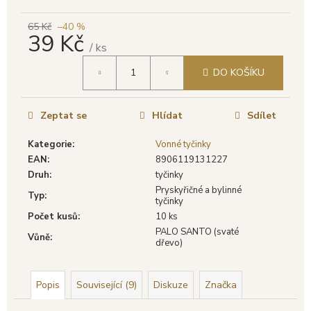
č
u
65 Kč
–40 %
j
39 Kč
e
/ ks
m
Měrná
DO KOŠÍKU
cena:
e
Zeptat se
Hlídat
Sdílet
GOLOKA
VONNÉ
TYČINKY
Kategorie
:
Vonné tyčinky
NAG
EAN
:
8906119131227
CHAMPA,
Druh
:
tyčinky
16
G
Pryskyřičné a bylinné
Typ
:
tyčinky
29
Počet kusů
:
10 ks
Kč
Původně:
PALO SANTO (svaté
Vůně
:
39
dřevo)
Kč
Popis
Související (9)
Diskuze
Značka