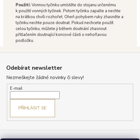
Použití:
Vonnou tyčinku umístěte do stojanu určenému
k použití vonných tyčinek.
Potom tyčinku zapalte a nechte
na krátkou chvíli rozhořet.
Oheň pohybem ruky zhasněte a
tyčinku nechte pouze doutnat.
Pokud nechcete použít
celou tyčinku, můžete ji během doutnání zhasnout
přitlačením doutnající koncové části o nehořlavou
podložku.
Z
á
Odebírat newsletter
p
Nezmeškejte žádné novinky či slevy!
a
t
E-mail
í
PŘIHLÁSIT SE