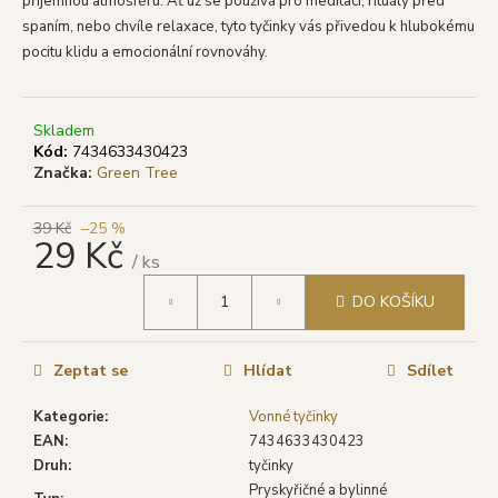
č
příjemnou atmosféru. Ať už se používá pro meditaci, rituály před
u
spaním, nebo chvíle relaxace, tyto tyčinky vás přivedou k hlubokému
j
pocitu klidu a emocionální rovnováhy.
e
m
e
Skladem
Kód:
7434633430423
Značka:
Green Tree
TULASI
VONNÉ
TYČINKY
39 Kč
–25 %
29 Kč
SANDAL
/ ks
WOOD
(SLON),
Měrná
DO KOŠÍKU
20
cena:
KS
19
Kč
Zeptat se
Hlídat
Sdílet
Původně:
29
Kategorie
:
Vonné tyčinky
Kč
EAN
:
7434633430423
Druh
:
tyčinky
Pryskyřičné a bylinné