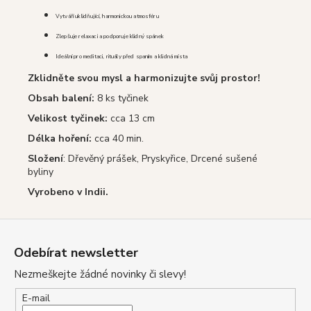
Vytváří uklidňující, harmonickou atmosféru
Zlepšuje relaxaci a podporuje klidný spánek
Ideální pro meditaci, rituály před spaním a klidná místa
Zklidněte svou mysl a harmonizujte svůj prostor!
Obsah balení:
8 ks tyčinek
Velikost tyčinek:
cca 13 cm
Délka hoření:
cca 40 min.
Složení
:
Dřevěný prášek, Pryskyřice, Drcené sušené
byliny
Vyrobeno v Indii.
Z
á
Odebírat newsletter
p
Nezmeškejte žádné novinky či slevy!
a
t
E-mail