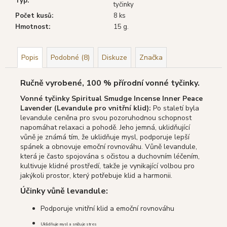
Typ
:
tyčinky
Počet kusů
:
8 ks
Hmotnost
:
15 g.
Popis
Podobné (8)
Diskuze
Značka
Ručně vyrobené, 100 % přírodní vonné tyčinky.
Vonné tyčinky Spiritual Smudge Incense Inner Peace
Lavender (Levandule pro vnitřní klid):
Po staletí byla
levandule ceněna pro svou pozoruhodnou schopnost
napomáhat relaxaci a pohodě. Jeho jemná, uklidňující
vůně je známá tím, že uklidňuje mysl, podporuje lepší
spánek a obnovuje emoční rovnováhu. Vůně levandule,
která je často spojována s očistou a duchovním léčením,
kultivuje klidné prostředí, takže je vynikající volbou pro
jakýkoli prostor, který potřebuje klid a harmonii.
Účinky vůně levandule:
Podporuje vnitřní klid a emoční rovnováhu
Uklidňuje mysl a snižuje stres