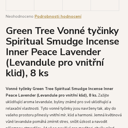
a
j
Průměrné
Neohodnoceno
Podrobnosti hodnocení
í
hodnocení
Green Tree Vonné tyčinky
produktu
t
je
?
Spiritual Smudge Incense
0,0
z
Inner Peace Lavender
5
hvězdiček.
(Levandule pro vnitřní
HLEDAT
klid), 8 ks
Vonné tyčinky Green Tree Spiritual Smudge Incense Inner
D
Peace Lavender (Levandule pro vnitřní klid), 8 ks.
Zažijte
o
uklidňující aroma levandule, byliny známé pro své uklidňující a
p
relaxační vlastnosti. Tyto vonné tyčinky jsou navrženy tak, aby do
o
r
vašeho prostoru přinesly vnitřní mír, klid a harmonii. Jemná květinová
u
vůně levandule pomáhá zmírnit stres, snížit úzkost a navodit