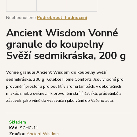
a
j
Průměrné
Neohodnoceno
Podrobnosti hodnocení
í
hodnocení
Ancient Wisdom Vonné
produktu
t
je
?
granule do koupelny
0,0
z
Svěží sedmikráska, 200 g
5
hvězdiček.
HLEDAT
Vonné granule Ancient Wisdom do koupelny Svěží
sedmikráska, 200 g.
Kolekce Home Comforts. Jsou vhodné pro
provonění prostor a pro použití v aroma lampách, v dekoračních
miskách, nebo svícnech, k provonění skříní, šatníků, prádelníků a
D
zásuvek, jako vůně do vysavače i jako vůně do Vašeho auta.
o
p
o
Skladem
r
Kód:
SGHC-11
u
Značka:
Ancient Wisdom