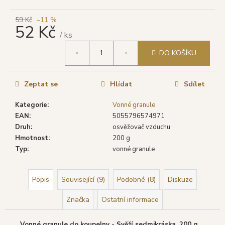
č
u
59 Kč
–11 %
j
52 Kč
e
/ ks
m
Měrná
DO KOŠÍKU
cena:
e
Zeptat se
Hlídat
Sdílet
SHRINIVAS
SATYA
VONNÉ
Kategorie
:
Vonné granule
TYČINKY
EAN
:
5055796574971
OPIUM,
Druh
:
osvěžovač vzduchu
15
G
Hmotnost
:
200 g
Typ
:
vonné granule
29
Kč
Původně:
46
Popis
Související (9)
Podobné (8)
Diskuze
Kč
Značka
Ostatní informace
Vonné granule do koupelny - Svěží sedmikráska, 200 g.