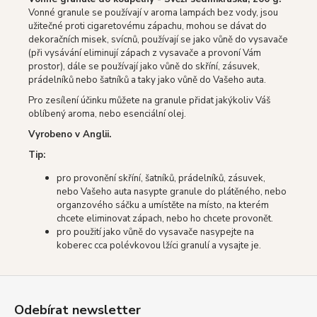
Vonné granule se používají v aroma lampách bez vody, jsou
užitečné proti cigaretovému zápachu, mohou se dávat do
dekoračních misek, svícnů, používají se jako vůně do vysavače
(při vysávání eliminují zápach z vysavače a provoní Vám
prostor), dále se používají jako vůně do skříní, zásuvek,
prádelníků nebo šatníků a taky jako vůně do Vašeho auta.
Pro zesílení účinku můžete na granule přidat jakýkoliv Váš
oblíbený aroma, nebo esenciální olej.
Vyrobeno v Anglii.
Tip:
pro provonění skříní, šatníků, prádelníků, zásuvek,
nebo Vašeho auta nasypte granule do plátěného, nebo
organzového sáčku a umístěte na místo, na kterém
chcete eliminovat zápach, nebo ho chcete
provonět.
pro použití jako vůně do vysavače nasypejte na
koberec cca polévkovou lžíci granulí a vysajte je.
Z
á
Odebírat newsletter