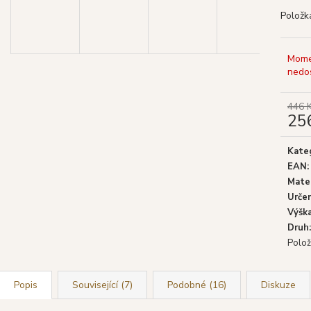
GOLOKA VONNÉ TYČINKY NAG
SHRINIVAS SA
CHAMPA, 16 G
WHITE SAGE (BÍ
Položk
29 Kč
29 Kč
Původně:
39 Kč
Původně:
39 Kč
Mome
nedo
446 
25
Měrn
cena:
Kate
EAN
:
Mater
Určen
Výšk
Druh
:
Polož
Popis
Související (7)
Podobné (16)
Diskuze