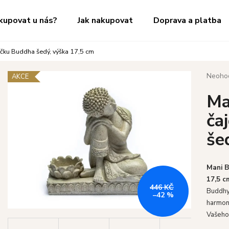
kupovat u nás?
Jak nakupovat
Doprava a platba
íčku Buddha šedý, výška 17,5 cm
Co potřebujete najít?
Průměr
Neoho
AKCE
hodnoc
Ma
produk
HLEDAT
je
ča
0,0
z
še
5
Doporučujeme
hvězdič
Mani B
17,5 c
446 KČ
Buddhy 
–42 %
harmon
Vašeho