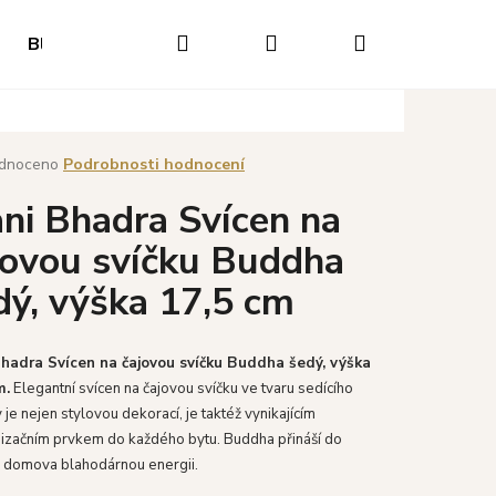
Hledat
Přihlášení
Nákupní
Blog
Hodnocení obchodu
Napište nám
O
košík
né
dnoceno
Podrobnosti hodnocení
ení
ni Bhadra Svícen na
tu
jovou svíčku Buddha
dý, výška 17,5 cm
ek.
hadra Svícen na čajovou svíčku Buddha šedý, výška
m.
Elegantní svícen na čajovou svíčku ve tvaru sedícího
je nejen stylovou dekorací, je taktéž vynikajícím
izačním prvkem do každého bytu
.
Buddha přináší do
Následující
 domova blahodárnou energii.