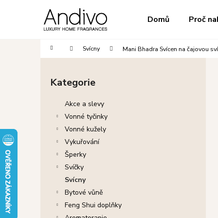
K
Přejít
na
o
do
do
Domů
Proč na
obsah
Zpět
Zpět
š
obchodu
obchodu
í
Domů
Svícny
Mani Bhadra Svícen na čajovou sv
k
P
o
Kategorie
Přeskočit
s
kategorie
t
Akce a slevy
r
Vonné tyčinky
a
Vonné kužely
n
Vykuřování
n
Šperky
í
Svíčky
p
Svícny
a
Bytové vůně
n
Feng Shui doplňky
e
Aromaterapie