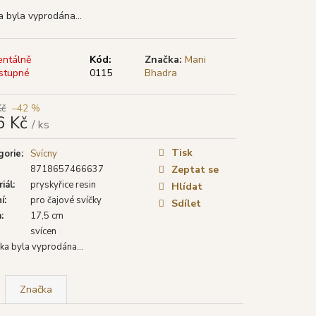
TYA VONNÉ TYČINKY
LÁ ŠALVĚJ), 15 G
a byla vyprodána…
ntálně
Kód:
Značka:
Mani
stupné
0115
Bhadra
Kč
–42 %
6 Kč
/ ks
á
Tisk
gorie
:
Svícny
8718657466637
Zeptat se
iál
:
pryskyřice resin
Hlídat
í
:
pro čajové svíčky
Sdílet
a
:
17,5 cm
svícen
ka byla vyprodána…
Značka