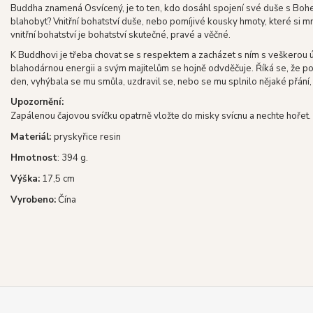
Buddha znamená Osvícený, je to ten, kdo dosáhl spojení své duše s Boh
blahobyt? Vnitřní bohatství duše, nebo pomíjivé kousky hmoty, které si m
vnitřní bohatství je bohatství skutečné, pravé a věčné.
K Buddhovi je třeba chovat se s respektem a zacházet s ním s veškerou ú
blahodárnou energii a svým majitelům se hojně odvděčuje. Říká se, že pok
den, vyhýbala se mu smůla, uzdravil se, nebo se mu splnilo nějaké přání
Upozornění:
Zapálenou čajovou svíčku opatrně vložte do misky svícnu a nechte hořet
Materiál:
pryskyřice resin
Hmotnost
: 394 g.
Výška:
17,5 cm
Vyrobeno:
Čína