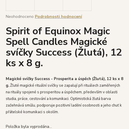
a
j
Průměrné
Neohodnoceno
Podrobnosti hodnocení
í
hodnocení
Spirit of Equinox Magic
produktu
t
je
?
Spell Candles Magické
0,0
z
svíčky Success (Žlutá), 12
5
hvězdiček.
ks x 8 g.
HLEDAT
Magické svíčky Success - Prosperita a úspěch (Žlutá), 12 ks x 8
g.
Žluté
magické rituální svíčky se zapalují při rituálech zaměřených
D
na rituály spojené s prosperitou a úspěchem, především v oblasti
o
studia, práce, cestování a komunikaci. Optimistická žlutá barva
p
zažehnává smůlu, podporuje pozitivní ladění osobnosti a jeho chuť k
o
přátelské komunikaci s okolím.
r
u
Položka byla vyprodána…