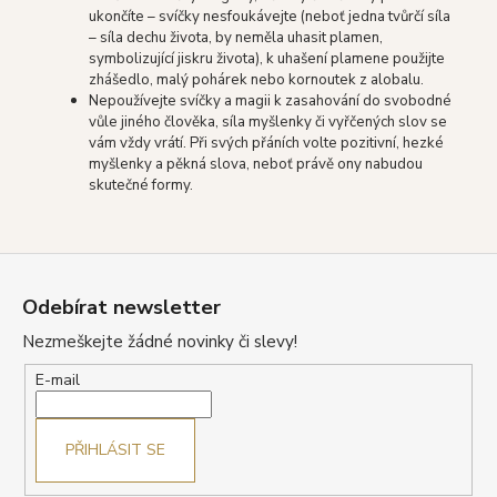
ukončíte – svíčky nesfoukávejte (neboť jedna tvůrčí síla
– síla dechu života, by neměla uhasit plamen,
symbolizující jiskru života), k uhašení plamene použijte
zhášedlo, malý pohárek nebo kornoutek z alobalu.
Nepoužívejte svíčky a magii k zasahování do svobodné
vůle jiného člověka, síla myšlenky či vyřčených slov se
vám vždy vrátí. Při svých přáních volte pozitivní, hezké
myšlenky a pěkná slova, neboť právě ony nabudou
skutečné formy.
Z
á
Odebírat newsletter
p
Nezmeškejte žádné novinky či slevy!
a
t
E-mail
í
PŘIHLÁSIT SE