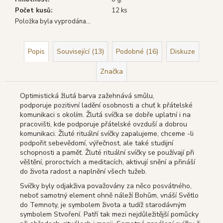
Počet kusů
:
12 ks
Položka byla vyprodána…
Popis
Související (13)
Podobné (16)
Diskuze
Značka
Optimistická žlutá barva zažehnává smůlu,
podporuje
pozitivní ladění osobnosti a chuť k přátelské
komunikaci s okolím. Žlutá svíčka se dobře uplatní i na
pracovišti, kde podporuje přátelské ovzduší a dobrou
komunikaci.
Žluté rituální svíčky zapalujeme, chceme -li
podpořit sebevědomí, výřečnost, ale také studijní
schopnosti a paměť.
Žluté rituální svíčky se používají při
věštění, proroctvích a meditacích, aktivují snění a přináší
do
života radost a naplnění všech tužeb.
Svíčky byly odjakživa považovány za něco posvátného,
neboť samotný element ohně náleží Bohům, vnáší Světlo
do Temnoty, je symbolem života a tudíž starodávným
symbolem Stvoření. Patří tak mezi nejdůležitější pomůcky