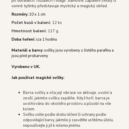
při obřadech, rituálech i magii. Samotné zapálení svíčky či
vonné tyčinky představuje mystický a magický obřad.
Rozměry:
10 x 1 cm
Počet kusů v balení:
12 ks
Hmotnost balení:
117 g.
Doba hoření:
cca 1 hodinu
Materiál a barvy:
svíčky jsou vyrobeny z čistého parafínu a
jsou plně probarveny
Vyrobeno v UK.
Jak používat magické svíčky:
Barva svíčky a síla její vibrace se aktivuje, uvolní a
zesílí, jakmile svíčku zapálíte. Když hoří, barva je
uvolňována do okolního prostoru a působí na vše
kolem.
Svíčku volte podle druhu léčení či ochrany podle
odpovídající barvy, jakmile ji zasvětíte určitému účelu,
nepoužívejte ji již k ničemu jinému.