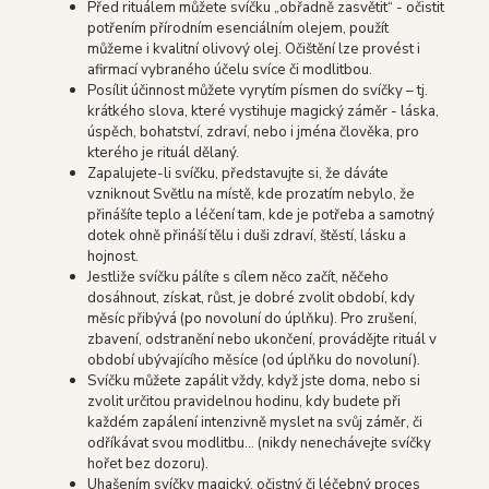
Před rituálem můžete svíčku „obřadně zasvětit“ - očistit
potřením přírodním esenciálním olejem, použít
můžeme i kvalitní olivový olej. Očištění lze provést i
afirmací vybraného účelu svíce či modlitbou.
Posílit účinnost můžete vyrytím písmen do svíčky – tj.
krátkého slova, které vystihuje magický záměr - láska,
úspěch, bohatství, zdraví, nebo i jména člověka, pro
kterého je rituál dělaný.
Zapalujete-li svíčku, představujte si, že dáváte
vzniknout Světlu na místě, kde prozatím nebylo, že
přinášíte teplo a léčení tam, kde je potřeba a samotný
dotek ohně přináší tělu i duši zdraví, štěstí, lásku a
hojnost.
Jestliže svíčku pálíte s cílem něco začít, něčeho
dosáhnout, získat, růst, je dobré zvolit období, kdy
měsíc přibývá (po novoluní do úplňku). Pro zrušení,
zbavení, odstranění nebo ukončení, provádějte rituál v
období ubývajícího měsíce (od úplňku do novoluní).
Svíčku můžete zapálit vždy, když jste doma, nebo si
zvolit určitou pravidelnou hodinu, kdy budete při
každém zapálení intenzivně myslet na svůj záměr, či
odříkávat svou modlitbu… (nikdy nenechávejte svíčky
hořet bez dozoru).
Uhašením svíčky magický, očistný či léčebný proces