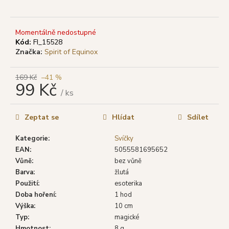
č
u
j
Momentálně nedostupné
e
Kód:
FI_15528
m
Značka:
Spirit of Equinox
e
169 Kč
–41 %
99 Kč
SHRINIVAS
/ ks
SATYA
Měrná
VONNÉ
cena:
TYČINKY
Zeptat se
Hlídat
Sdílet
WHITE
SAGE
Kategorie
:
Svíčky
(BÍLÁ
ŠALVĚJ),
EAN
:
5055581695652
15
Vůně
:
bez vůně
G
Barva
:
žlutá
29
Použití
:
esoterika
Kč
Doba hoření
:
1 hod
Původně:
39
Výška
:
10 cm
Kč
Typ
:
magické
Hmotnost
:
8 g.