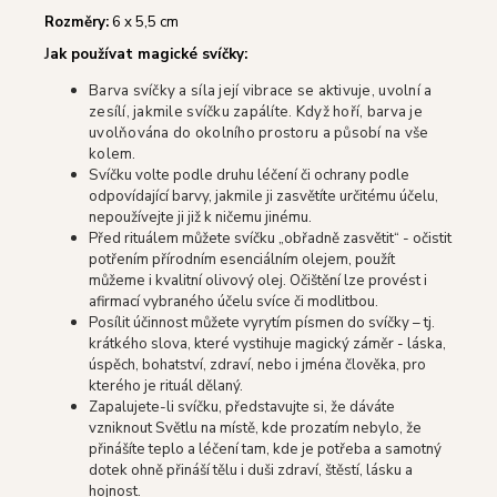
Rozměry:
6 x 5,5 cm
J
ak používat magické svíčky:
Barva svíčky a síla její vibrace se aktivuje, uvolní a
zesílí, jakmile svíčku zapálíte. Když hoří, barva je
uvolňována do okolního prostoru a působí na vše
kolem.
Svíčku volte podle druhu léčení či ochrany podle
odpovídající barvy, jakmile ji zasvětíte určitému účelu,
nepoužívejte ji již k ničemu jinému.
Před rituálem můžete svíčku „obřadně zasvětit“ - očistit
potřením přírodním esenciálním olejem, použít
můžeme i kvalitní olivový olej. Očištění lze provést i
afirmací vybraného účelu svíce či modlitbou.
Posílit účinnost můžete vyrytím písmen do svíčky – tj.
krátkého slova, které vystihuje magický záměr - láska,
úspěch, bohatství, zdraví, nebo i jména člověka, pro
kterého je rituál dělaný.
Zapalujete-li svíčku, představujte si, že dáváte
vzniknout Světlu na místě, kde prozatím nebylo, že
přinášíte teplo a léčení tam, kde je potřeba a samotný
dotek ohně přináší tělu i duši zdraví, štěstí, lásku a
hojnost.