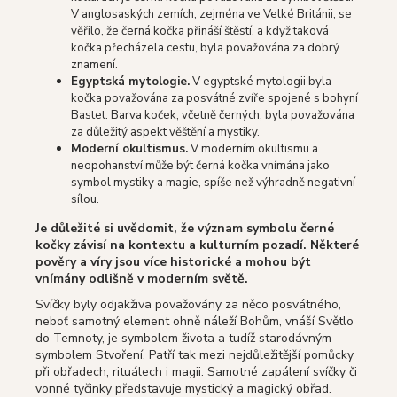
V anglosaských zemích, zejména ve Velké Británii, se
věřilo, že černá kočka přináší štěstí, a když taková
kočka přecházela cestu, byla považována za dobrý
znamení.
Egyptská mytologie.
V egyptské mytologii byla
kočka považována za posvátné zvíře spojené s bohyní
Bastet. Barva koček, včetně černých, byla považována
za důležitý aspekt věštění a mystiky.
Moderní okultismus.
V moderním okultismu a
neopohanství může být černá kočka vnímána jako
symbol mystiky a magie, spíše než výhradně negativní
sílou.
Je důležité si uvědomit, že význam symbolu černé
kočky závisí na kontextu a kulturním pozadí. Některé
pověry a víry jsou více historické a mohou být
vnímány odlišně v moderním světě.
Svíčky byly odjakživa považovány za něco posvátného,
neboť samotný element ohně náleží Bohům, vnáší Světlo
do Temnoty, je symbolem života a tudíž starodávným
symbolem Stvoření. Patří tak mezi nejdůležitější pomůcky
při obřadech, rituálech i magii. Samotné zapálení svíčky či
vonné tyčinky představuje mystický a magický obřad.