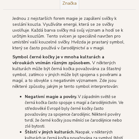
Značka
Jednou z nejstarších forem magie je zapálení svíčky k
seslání kouzla.
Využíváte energii, která se ze svíčky
uvolňuje.
Každá barva svíčky má svůj význam a hodí se k
určitým kouzlům.
Tento svícen je speciálně navržen pro
umístění vaší kouzelné svíčky.
Hvězda
je prastarý symbol,
který se často používá v čarodějnictví a v magii.
Symbol černé kočky je v mnoha kulturách a
věroukách vnímán různým způsobem.
V některých
kulturách může být černá kočka považována za šťastný
symbol, zatímco v jiných může být spojena s pověrami a
magií, a to obvykle s negativním významem. Zde jsou
některé způsoby, jakým je tento symbol interpretován:
Negativní magie a pověry.
V západním světě se
černá kočka často spojuje s magií a čarodějnictvím. Ve
středověké Evropě byly černé kočky často
považovány za spojence čarodějnic. Některé pověry
tvrdí, že černé kočky jsou měnící se čarodějnice nebo
zlé bytosti.
Štěstí v jiných kulturách.
Naopak, v některých
kulturách je černá kočka považována za symbol štěstí.