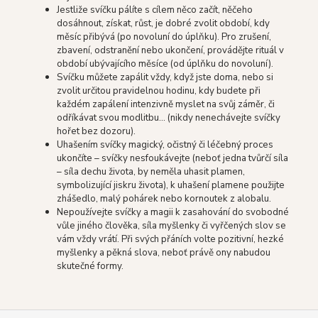
Jestliže svíčku pálíte s cílem něco začít, něčeho
dosáhnout, získat, růst, je dobré zvolit období, kdy
měsíc přibývá (po novoluní do úplňku). Pro zrušení,
zbavení, odstranění nebo ukončení, provádějte rituál v
období ubývajícího měsíce (od úplňku do novoluní).
Svíčku můžete zapálit vždy, když jste doma, nebo si
zvolit určitou pravidelnou hodinu, kdy budete při
každém zapálení intenzivně myslet na svůj záměr, či
odříkávat svou modlitbu… (nikdy nenechávejte svíčky
hořet bez dozoru).
Uhašením svíčky magický, očistný či léčebný proces
ukončíte – svíčky nesfoukávejte (neboť jedna tvůrčí síla
– síla dechu života, by neměla uhasit plamen,
symbolizující jiskru života), k uhašení plamene použijte
zhášedlo, malý pohárek nebo kornoutek z alobalu.
Nepoužívejte svíčky a magii k zasahování do svobodné
vůle jiného člověka, síla myšlenky či vyřčených slov se
vám vždy vrátí. Při svých přáních volte pozitivní, hezké
myšlenky a pěkná slova, neboť právě ony nabudou
skutečné formy.