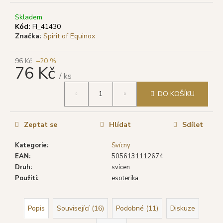
č
u
Skladem
j
Kód:
FI_41430
e
Značka:
Spirit of Equinox
m
e
96 Kč
–20 %
76 Kč
/ ks
TULASI
Měrná
VONNÉ
DO KOŠÍKU
cena:
TYČINKY
SANDAL
WOOD
Zeptat se
Hlídat
Sdílet
(SLON),
20
KS
Kategorie
:
Svícny
EAN
:
5056131112674
19
Kč
Druh
:
svícen
Původně:
Použití
:
esoterika
29
Kč
Popis
Související (16)
Podobné (11)
Diskuze