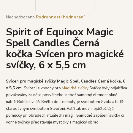
a
j
Průměrné
Neohodnoceno
Podrobnosti hodnocení
í
hodnocení
Spirit of Equinox Magic
produktu
t
je
?
Spell Candles Černá
0,0
z
kočka Svícen pro magické
5
hvězdiček.
svíčky, 6 x 5,5 cm
HLEDAT
Svícen pro magické svíčky Magic Spell Candles Černá kočka, 6
x 5,5 cm.
Svícen je vhodný pro
Magické svíčky
Svíčky byly odjakživa
D
považovány za něco posvátného, neboť samotný element ohně
o
náleží Bohům, vnáší Světlo do Temnoty, je symbolem života a tudíž
p
starodávným symbolem Stvoření. Patří tak mezi nejdůležitější
o
pomůcky při obřadech, rituálech i magii. Samotné zapálení svíčky či
r
vonné tyčinky představuje mystický a magický obřad.
u