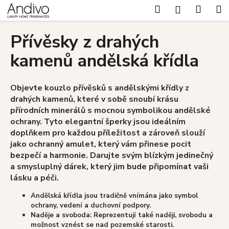
K
Přejít
Hledat
Nákup
M
Přihlášení
na
o
Zpět
Zpět
obsah
košík
š
Přívěsky z drahých
í
C
kamenů andělská křídla
k
o
p
Objevte kouzlo přívěsků s andělskými křídly z
o
drahých kamenů, které v sobě snoubí krásu
t
přírodních minerálů s mocnou symbolikou andělské
ř
ochrany. Tyto elegantní šperky jsou ideálním
doplňkem pro každou příležitost a zároveň slouží
e
jako ochranný amulet, který vám přinese pocit
b
bezpečí a harmonie. Darujte svým blízkým jedinečný
u
a smysluplný dárek, který jim bude připomínat vaši
j
lásku a péči.
e
Andělská křídla jsou tradičně vnímána jako symbol
t
ochrany, vedení a duchovní podpory.
e
Naděje a svoboda: Reprezentují také naději, svobodu a
možnost vznést se nad pozemské starosti.
n