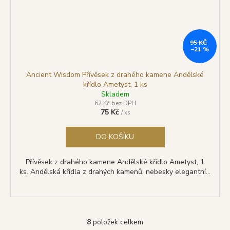
95 KČ
–21 %
Ancient Wisdom Přívěsek z drahého kamene Andělské
křídlo Ametyst, 1 ks
Skladem
62 Kč bez DPH
75 Kč
/ ks
DO KOŠÍKU
Přívěsek z drahého kamene Andělské křídlo Ametyst, 1
ks. Andělská křídla z drahých kamenů: nebesky elegantní...
8
položek celkem
O