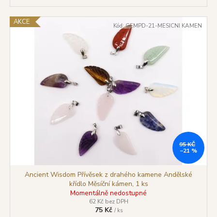
AKCE
Kód:
GEMPD-21-MESICNI KAMEN
95 KČ
–21 %
Ancient Wisdom Přívěsek z drahého kamene Andělské
křídlo Měsíční kámen, 1 ks
Momentálně nedostupné
62 Kč bez DPH
75 Kč
/ ks