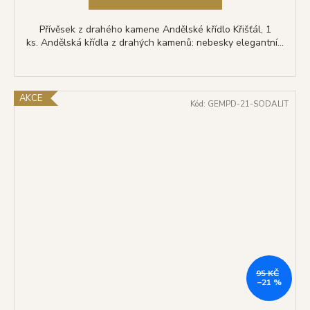
Přívěsek z drahého kamene Andělské křídlo Křišťál, 1
ks. Andělská křídla z drahých kamenů: nebesky elegantní...
AKCE
Kód:
GEMPD-21-SODALIT
95 KČ
–21 %