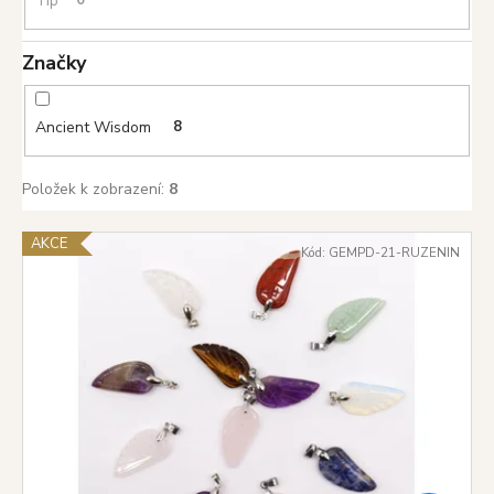
Tip
0
Značky
Ancient Wisdom
8
Položek k zobrazení:
8
V
AKCE
Kód:
GEMPD-21-RUZENIN
ý
p
i
s
p
r
o
d