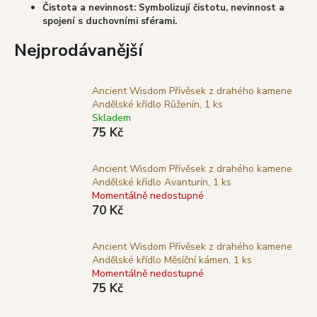
Čistota a nevinnost: Symbolizují čistotu, nevinnost a
a
spojení s duchovními sférami.
j
Nejprodávanější
í
t
?
Ancient Wisdom Přívěsek z drahého kamene
Andělské křídlo Růženín, 1 ks
Skladem
75 Kč
HLEDAT
Ancient Wisdom Přívěsek z drahého kamene
Andělské křídlo Avanturín, 1 ks
Momentálně nedostupné
70 Kč
D
o
Ancient Wisdom Přívěsek z drahého kamene
p
Andělské křídlo Měsíční kámen, 1 ks
o
Momentálně nedostupné
r
75 Kč
u