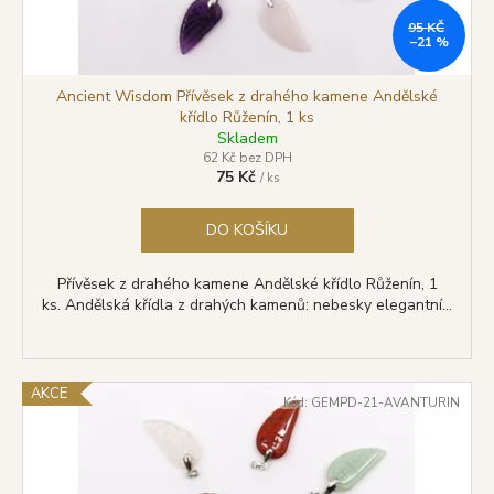
u
95 KČ
k
–21 %
t
ů
Ancient Wisdom Přívěsek z drahého kamene Andělské
křídlo Růženín, 1 ks
Skladem
62 Kč bez DPH
75 Kč
/ ks
DO KOŠÍKU
Přívěsek z drahého kamene Andělské křídlo Růženín, 1
ks. Andělská křídla z drahých kamenů: nebesky elegantní...
AKCE
Kód:
GEMPD-21-AVANTURIN