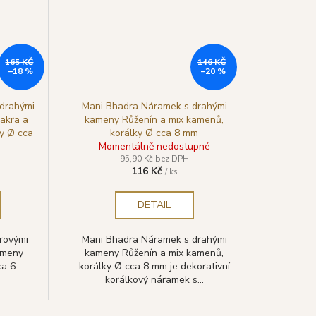
165 KČ
146 KČ
–18 %
–20 %
drahými
Mani Bhadra Náramek s drahými
akra a
kameny Růženín a mix kamenů,
y Ø cca
korálky Ø cca 8 mm
Momentálně nedostupné
95,90 Kč bez DPH
116 Kč
/ ks
DETAIL
rovými
Mani Bhadra Náramek s drahými
ameny
kameny Růženín a mix kamenů,
 6...
korálky Ø cca 8 mm je dekorativní
korálkový náramek s...