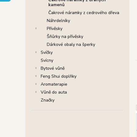
SHRINIVAS SATYA VONNÉ TYČINKY
l
kamenů
NAG CHAMPA, 15 G
Čakrové náramky z cedrového dřeva
29 Kč
Původně:
46 Kč
Náhrdelníky
Přívěsky
Šňůrky na přívěsky
Dárkové obaly na šperky
Svíčky
Svícny
Bytové vůně
Feng Shui doplňky
Aromaterapie
Vůně do auta
Značky