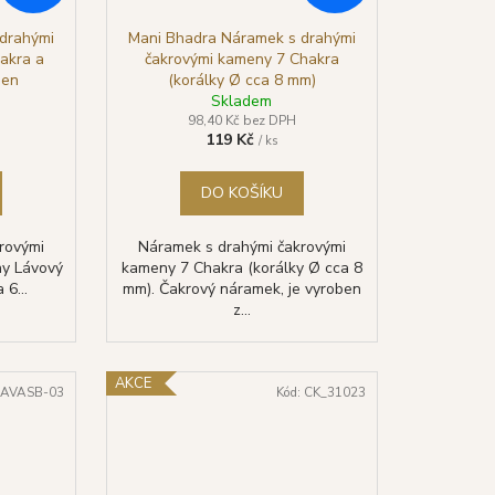
drahými
Mani Bhadra Náramek s drahými
akra a
čakrovými kameny 7 Chakra
men
(korálky Ø cca 8 mm)
m)
Skladem
98,40 Kč bez DPH
119 Kč
/ ks
DO KOŠÍKU
rovými
Náramek s drahými čakrovými
y Lávový
kameny 7 Chakra (korálky Ø cca 8
 6...
mm). Čakrový náramek, je vyroben
z...
AKCE
LAVASB-03
Kód:
CK_31023