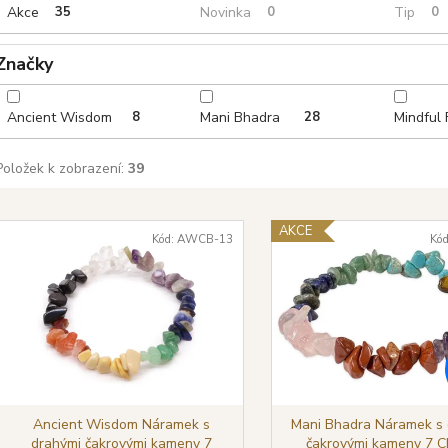
t
Akce
35
Novinka
0
Tip
0
ů
Značky
Ancient Wisdom
8
Mani Bhadra
28
Mindful
Položek k zobrazení:
39
V
AKCE
ý
Kód:
AWCB-13
Kó
p
s
p
r
o
d
Ancient Wisdom Náramek s
Mani Bhadra Náramek s 
drahými čakrovými kameny 7
čakrovými kameny 7 C