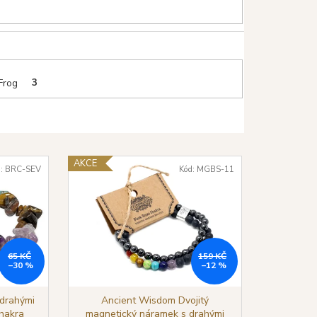
 Frog
3
AKCE
d:
BRC-SEV
Kód:
MGBS-11
65 KČ
159 KČ
–30 %
–12 %
drahými
Ancient Wisdom Dvojitý
hakra
magnetický náramek s drahými