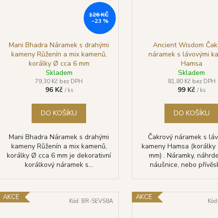
126 KČ
–23 %
Mani Bhadra Náramek s drahými
Ancient Wisdom Čak
kameny Růženín a mix kamenů,
náramek s lávovými k
korálky Ø cca 6 mm
Hamsa
Skladem
Skladem
79,30 Kč bez DPH
81,80 Kč bez DPH
96 Kč
99 Kč
/ ks
/ ks
DO KOŠÍKU
DO KOŠÍKU
Mani Bhadra Náramek s drahými
Čakrový náramek s lá
kameny Růženín a mix kamenů,
kameny Hamsa (korálky 
korálky Ø cca 6 mm je dekorativní
mm) . Náramky, náhrde
korálkový náramek s...
náušnice, nebo přívěsk
AKCE
AKCE
Kód:
BR-SEVS8A
Kód