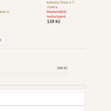
TYA VONNÉ TYČINKY
kameny Onyx a 7
LÁ ŠALVĚJ), 15 G
chakra
alita A
Momentálně
nedostupné
139 Kč
ě
266
Kč