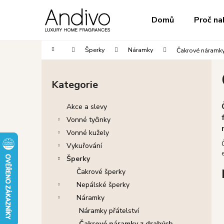
K
Přejít
na
o
do
do
Domů
Proč na
obsah
Zpět
Zpět
š
obchodu
obchodu
í
Domů
Šperky
Náramky
Čakrové náramky
k
P
o
Kategorie
Přeskočit
s
kategorie
t
Akce a slevy
r
Vonné tyčinky
a
Vonné kužely
n
Vykuřování
n
Šperky
í
Čakrové šperky
p
Nepálské šperky
a
Náramky
n
Náramky přátelství
e
Čakrové náramky z drahých