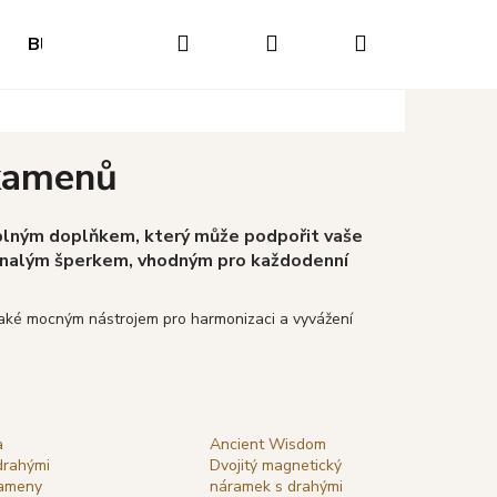
Hledat
Přihlášení
Nákupní
Blog
Hodnocení obchodu
Napište nám
O
košík
 kamenů
plným doplňkem, který může podpořit vaše
okonalým šperkem, vhodným pro každodenní
aké mocným nástrojem pro harmonizaci a vyvážení
Následující
a
Ancient Wisdom
drahými
Dvojitý magnetický
kameny
náramek s drahými