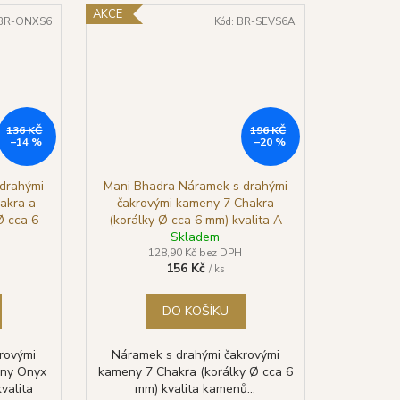
AKCE
BR-ONXS6
Kód:
BR-SEVS6A
136 KČ
196 KČ
–14 %
–20 %
drahými
Mani Bhadra Náramek s drahými
akra a
čakrovými kameny 7 Chakra
Ø cca 6
(korálky Ø cca 6 mm) kvalita A
Skladem
128,90 Kč bez DPH
156 Kč
/ ks
DO KOŠÍKU
rovými
Náramek s drahými čakrovými
eny Onyx
kameny 7 Chakra (korálky Ø cca 6
valita
mm) kvalita kamenů...