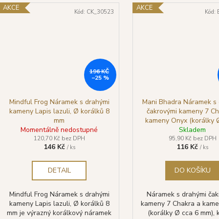
AKCE
AKCE
Kód:
CK_30523
Kód:
196 KČ
–25 %
Mindful Frog Náramek s drahými
Mani Bhadra Náramek s 
kameny Lapis lazuli, Ø korálků 8
čakrovými kameny 7 Ch
mm
kameny Onyx (korálky 
Momentálně nedostupné
mm), kvalita A
Skladem
120,70 Kč bez DPH
95,90 Kč bez DPH
146 Kč
116 Kč
/ ks
/ ks
DETAIL
DO KOŠÍKU
Mindful Frog Náramek s drahými
Náramek s drahými čak
kameny Lapis lazuli, Ø korálků 8
kameny 7 Chakra a kam
mm je výrazný korálkový náramek
(korálky Ø cca 6 mm), k