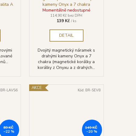
alita A
kameny Onyx a 7 chakra
Momentálně nedostupné
114,90 Kč bez DPH
139 Kč
/ ks
DETAIL
rovými
Dvojitý magnetický náramek s
lované
drahými kameny Onyx a 7
nů...
chakra (magnetické korálky a
korálky z Onyxu a z drahých...
AKCE
:
BR-LAVS6
Kód:
BR-SEV8
89 KČ
149 KČ
–22 %
–20 %