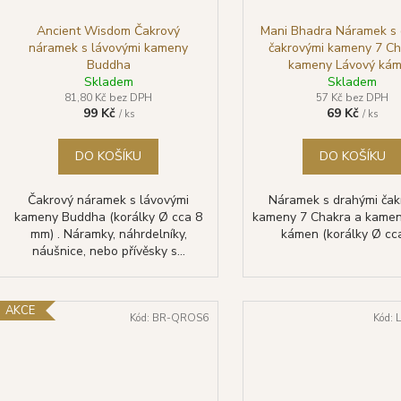
Ancient Wisdom Čakrový
Mani Bhadra Náramek s 
náramek s lávovými kameny
čakrovými kameny 7 Ch
Buddha
kameny Lávový ká
Skladem
(korálky Ø cca 6 m
Skladem
81,80 Kč bez DPH
57 Kč bez DPH
99 Kč
69 Kč
/ ks
/ ks
DO KOŠÍKU
DO KOŠÍKU
Čakrový náramek s lávovými
Náramek s drahými čak
kameny Buddha (korálky Ø cca 8
kameny 7 Chakra a kamen
mm) . Náramky, náhrdelníky,
kámen (korálky Ø cca
náušnice, nebo přívěsky s...
AKCE
Kód:
BR-QROS6
Kód: