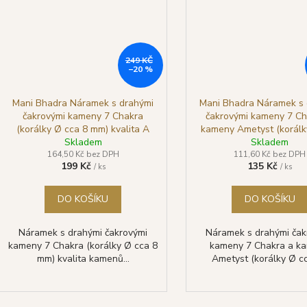
249 KČ
–20 %
Mani Bhadra Náramek s drahými
Mani Bhadra Náramek s 
čakrovými kameny 7 Chakra
čakrovými kameny 7 Ch
(korálky Ø cca 8 mm) kvalita A
kameny Ametyst (korálk
Skladem
Skladem
6 mm)
164,50 Kč bez DPH
111,60 Kč bez DPH
199 Kč
135 Kč
/ ks
/ ks
DO KOŠÍKU
DO KOŠÍKU
Náramek s drahými čakrovými
Náramek s drahými čak
kameny 7 Chakra (korálky Ø cca 8
kameny 7 Chakra a k
mm) kvalita kamenů...
Ametyst (korálky Ø cca