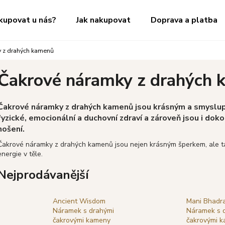
kupovat u nás?
Jak nakupovat
Doprava a platba
 z drahých kamenů
Co potřebujete najít?
Čakrové náramky z drahých
HLEDAT
Čakrové náramky z drahých kamenů jsou krásným a smyslu
fyzické, emocionální a duchovní zdraví a zároveň jsou i d
nošení.
Doporučujeme
Čakrové náramky z drahých kamenů jsou nejen krásným šperkem, ale t
energie v těle.
Nejprodávanější
Ancient Wisdom
Mani Bhadr
Náramek s drahými
Náramek s 
čakrovými kameny
čakrovými 