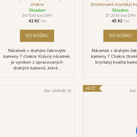
u
chakra
(tromlované krystaly) kv
k
Skladem
Skladem
t
34,70 Kč bez DPH
37,20 Kč bez DPH
42 Kč
45 Kč
/ ks
/ ks
ů
DO KOŠÍKU
DO KOŠÍKU
Náramek s drahými čakrovými
Náramek s drahými čak
kameny 7 chakra. Krásný náramek,
kameny 7 Chakra (trom
je vyroben z opracovaných
krystaly) kvalita kame
drahých kamenů, které...
AKCE
Kód:
LAVASB-02
Kód