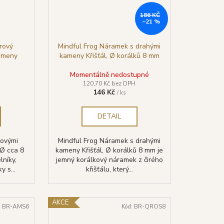
186 KČ
–21 %
rový
Mindful Frog Náramek s drahými
ameny
kameny Křišťál, Ø korálků 8 mm
Momentálně nedostupné
120,70 Kč bez DPH
146 Kč
/ ks
DETAIL
vovými
Mindful Frog Náramek s drahými
Ø cca 8
kameny Křišťál, Ø korálků 8 mm je
lníky,
jemný korálkový náramek z čirého
y s...
křišťálu, který...
AKCE
:
BR-AMS6
Kód:
BR-QROS8