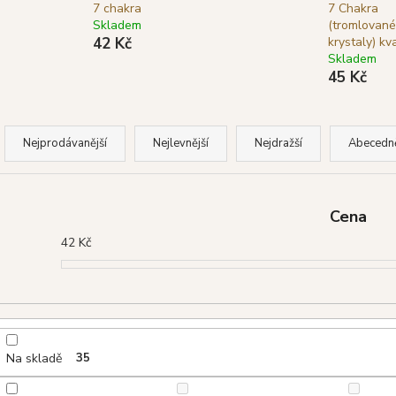
GOLOKA VONNÉ TYČINKY NAG
SHRINIVAS SA
7 chakra
7 Chakra
CHAMPA, 16 G
WHITE SAGE (BÍ
Skladem
(tromlované
29 Kč
29 Kč
42 Kč
krystaly) kv
Původně:
39 Kč
Původně:
39 Kč
Skladem
45 Kč
Ř
a
Nejprodávanější
Nejlevnější
Nejdražší
Abecedn
z
e
n
Cena
í
42
Kč
p
r
o
d
u
Na skladě
35
k