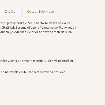
Značka
Ostatní informace
 příjemný zážitek? Využijte chvíle strávené v autě
Stačí, když aroma difuzér připnete na jakýkoliv větrák
ér obsahuje výměnnou vložku ze savého materiálu, na
aných vložek ze savého materiálu.
Vonný esenciální
ho na větrák v autě. Zapněte větrák na proudění