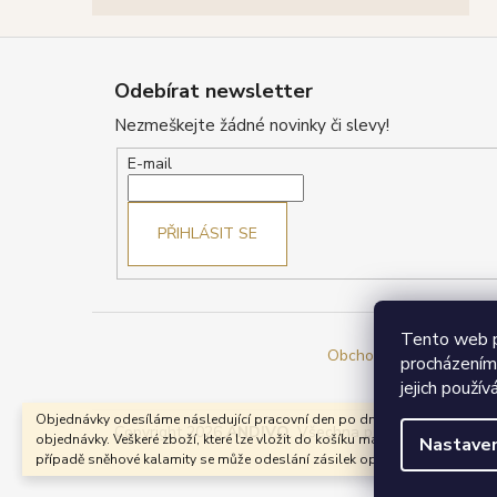
Z
á
Odebírat newsletter
p
Nezmeškejte žádné novinky či slevy!
a
t
E-mail
í
PŘIHLÁSIT SE
Tento web p
Obchodní podmínky
Re
procházením
jejich použív
Objednávky odesíláme následující pracovní den po dni přijetí Vaší
Copyright 2026
ANDIVO
. Všechna práva vyhrazena.
U
objednávky. Veškeré zboží, které lze vložit do košíku máme skladem. V
Nastaven
případě sněhové kalamity se může odeslání zásilek opozdit.