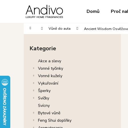
K
Přejít
na
o
do
do
Domů
Proč na
obsah
Zpět
Zpět
š
obchodu
obchodu
í
Domů
Vůně do auta
Ancient Wisdom Osvěžova
k
P
o
Kategorie
Přeskočit
s
kategorie
t
Akce a slevy
r
Vonné tyčinky
a
Vonné kužely
n
Vykuřování
n
Šperky
í
Svíčky
p
Svícny
a
Bytové vůně
n
Feng Shui doplňky
e
Aromaterapie