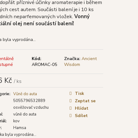
TYA VONNÉ TYČINKY
dopřát příznivé účinky aromaterapie i během
LÁ ŠALVĚJ), 15 G
ých cest autem. Součásti balení je i 10 ks
dních neparfemovaných vložek.
Vonný
iální olej není součástí balení!
a byla vyprodána…
ntálně
Kód:
Značka:
Ancient
stupné
AROMAC-05
Wisdom
6 Kč
/ ks
á
Tisk
gorie
:
Vůně do auta
5055796532889
Zeptat se
osvěžovač vzduchu
Hlídat
í
:
vůně do auta
Sdílet
iál
:
kov
v
:
Hamsa
ka byla vyprodána…