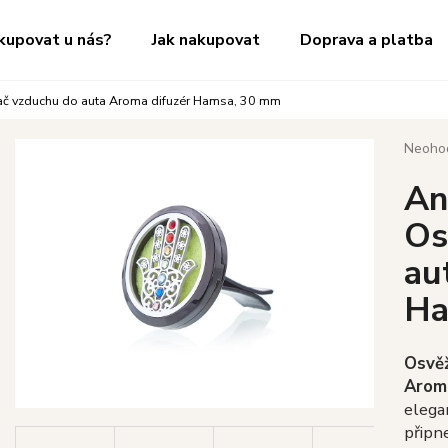
kupovat u nás?
Jak nakupovat
Doprava a platba
č vzduchu do auta Aroma difuzér Hamsa, 30 mm
Co potřebujete najít?
Průměr
Neoho
hodnoc
An
produk
HLEDAT
je
Os
0,0
z
au
5
Doporučujeme
hvězdič
Ha
Osvě
Arom
elega
připn