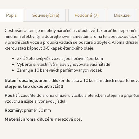
Popis
Související (6)
Podobné (7)
Diskuze
Cestování autem je mnohdy náročné a zdlouhavé, tak proč ho neproměnit v
mnohem efektivněji a dopřejte svým smyslům aroma terapeutickou lázeň. 
v přední části vozu a proudící vzduch se postará o zbytek. Aroma difuz
kterou stačí kápnout 3-5 kapek éterického oleje.
Zkrášlete svůj vůz vozu s jedinečným šperkem
Vyberte si vlastní vůni, aby vyhovovala vaší náladě
Zahrnuje 10 barevných parfémovaných vložek
Balení obsahuje:
aroma difuzér do auta a 10 ks náhradních neparfemov
olej je nutno dokoupit zvlášť!
Použití:
zasuňte do aroma difuzéru vložku s éterickým olejem a připněte 
vzduchu a užijte si voňavou jízdu!
Rozměry:
průměr 30 mm
Materiál aroma difuzéru:
nerezová ocel