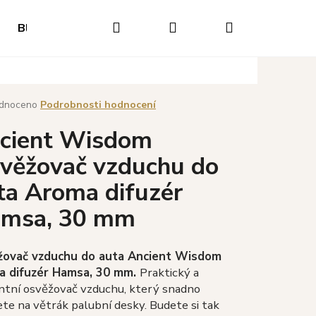
Hledat
Přihlášení
Nákupní
Blog
Hodnocení obchodu
Napište nám
O
košík
né
dnoceno
Podrobnosti hodnocení
ení
cient Wisdom
tu
věžovač vzduchu do
ta Aroma difuzér
ek.
msa, 30 mm
žovač vzduchu do auta Ancient Wisdom
a difuzér Hamsa, 30 mm.
Praktický a
Následující
ntní osvěžovač vzduchu, který snadno
ete na větrák palubní desky. Budete si tak