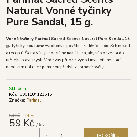
je
a
Natural Vonné tyčinky
0,0
z
j
Pure Sandal, 15 g.
5
í
hvězdiček.
t
?
Vonné tyčinky Parimal Sacred Scents Natural Pure Sandal, 15
g.
Tyčinky
jsou ručně vyrobeny s použitím tradičních indických metod
a receptů. Škála vůní je speciálně namíchaná, aby vás přivedla do
určitého stavu mysli. Vede vás při józe, vyčistí mysl při meditací
nebo vám dokonce pomohou představit si nové světy.
HLEDAT
Skladem
Kód:
8901184122545
D
Značka:
Parimal
o
p
69 Kč
–14 %
o
59 Kč
r
/ ks
u
Měrná
DO KOŠÍKU
cena: