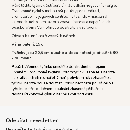
Vůně těchto tyčinek čistí auru tím, že odhání negativní energie.
Tyto vonné tyčinky mohou být použity pro meditaci,
aromaterapii, v jógových centrech, v lázních, v masážních
salonech, nebo i jen tak pro zbavení stresu a napětí. Jejich
božské aroma Vám přinese pozitivitu a uzdravení.
Obsah balení
: cca 9 vonných tyčinek.
Váha balení:
15 g.
Tyčinky jsou 20,5 cm dlouhé a doba hoření je přibližně 30
- 40 minut.
Použití:
Vonnou tyčinku umístěte do vhodného stojanu,
určenému pro vonné tyčinky. Potom tyčinku zapalte a nechte
na krátkou chvíli rozhořet. Oheň pohybem ruky zhasněte a
tyčinku nechte pouze doutnat. Pokud nechcete použít celou
tyčinku, můžete ji během doutnání zhasnout přitlačením
doutnající koncové části o nehořlavou podložku.
Z
á
Odebírat newsletter
p
Nezmeškejte žádné novinky či slevy!