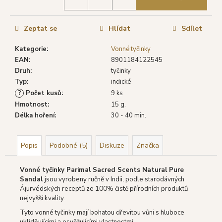
č
u
j
Zeptat se
Hlídat
Sdílet
e
m
Kategorie
:
Vonné tyčinky
e
EAN
:
8901184122545
Druh
:
tyčinky
Typ
:
indické
SHRINIVAS
SATYA
?
Počet kusů
:
9 ks
VONNÉ
Hmotnost
:
15 g.
TYČINKY
Délka hoření
:
30 - 40 min.
SUPER
HIT,
15
G
Popis
Podobné (5)
Diskuze
Značka
29
Kč
Vonné tyčinky Parimal Sacred Scents Natural Pure
Původně:
Sandal
jsou vyrobeny ručně v Indii, podle starodávných
46
Ájurvédských receptů ze 100% čistě přírodních produktů
Kč
nejvyšší kvality.
Tyto vonné tyčinky mají bohatou dřevitou vůni s hluboce
uklidňujícími a osvěžujícími vlastnostmi.