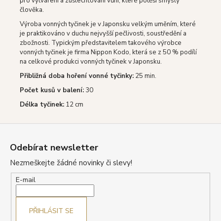
pro vytváření a zušlechťování vůní, které potěší smysly
člověka.
Výroba vonných tyčinek je v Japonsku velkým uměním, které
je praktikováno v duchu nejvyšší pečlivosti, soustředění a
zbožnosti. Typickým představitelem takového výrobce
vonných tyčinek je firma Nippon Kodo, která se z 50 % podílí
na celkové produkci vonných tyčinek v Japonsku.
Přibližná doba hoření vonné tyčinky:
25 min.
Počet kusů v balení:
30
Délka tyčinek:
12 cm
Z
á
Odebírat newsletter
p
Nezmeškejte žádné novinky či slevy!
a
t
E-mail
í
PŘIHLÁSIT SE