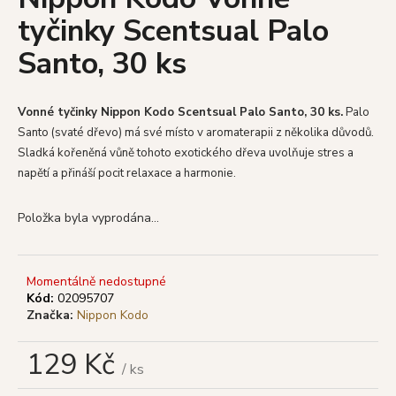
je
a
tyčinky Scentsual Palo
0,0
z
j
Santo, 30 ks
5
í
hvězdiček.
t
?
Vonné tyčinky Nippon Kodo Scentsual Palo Santo, 30 ks.
Palo
Santo (svaté dřevo) má své místo v aromaterapii z několika důvodů.
Sladká kořeněná vůně tohoto exotického dřeva uvolňuje stres a
napětí a přináší pocit relaxace a harmonie.
HLEDAT
Položka byla vyprodána…
D
Momentálně nedostupné
o
Kód:
02095707
Značka:
Nippon Kodo
p
o
129 Kč
r
/ ks
u
Měrná