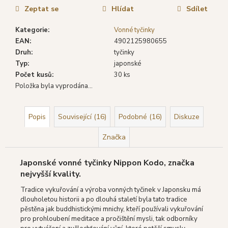
č
cena:
Zeptat se
Hlídat
Sdílet
u
j
Kategorie
:
Vonné tyčinky
e
EAN
:
4902125980655
m
Druh
:
tyčinky
e
Typ
:
japonské
Počet kusů
:
30 ks
Položka byla vyprodána…
DARSHAN
VONNÉ
TYČINKY
BHARATH,
Popis
Související (16)
Podobné (16)
Diskuze
20
KS
Značka
19
Kč
Původně:
Japonské vonné tyčinky Nippon Kodo, značka
22
nejvyšší kvality.
Kč
Tradice vykuřování a výroba vonných tyčinek v Japonsku má
dlouholetou historii a po dlouhá staletí byla tato tradice
pěstěna jak buddhistickými mnichy, kteří používali vykuřování
pro prohloubení meditace a pročištění mysli, tak odborníky