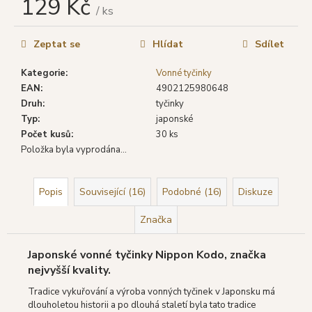
129 Kč
č
/ ks
u
Měrná
j
cena:
Zeptat se
Hlídat
Sdílet
e
m
Kategorie
:
Vonné tyčinky
e
EAN
:
4902125980648
Druh
:
tyčinky
GOLOKA
Typ
:
japonské
VONNÉ
Počet kusů
:
30 ks
TYČINKY
Položka byla vyprodána…
NAG
CHAMPA,
16
G
Popis
Související (16)
Podobné (16)
Diskuze
29
Značka
Kč
Původně:
39
Japonské vonné tyčinky Nippon Kodo, značka
Kč
nejvyšší kvality.
Tradice vykuřování a výroba vonných tyčinek v Japonsku má
dlouholetou historii a po dlouhá staletí byla tato tradice