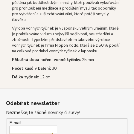
pěstěna jak buddhistickými mnichy, kteří používali vykuřování
pro prohloubení meditace a pročištění mysli, tak odborníky
pro vytváření a zušlechťování vůní, které potěší smysly
člověka.
Výroba vonných tyčinek je v Japonsku velkým uměním, které
je praktikováno v duchu nejvyšší pečlivosti, soustředění a
zbožnosti. Typickým představitelem takového výrobce
vonných tyčinek je firma Nippon Kodo, která se z 50 % podílí
na celkové produkci vonných tyčinek v Japonsku.
Přibližná doba hoření vonné tyčinky:
25 min.
Počet kusů v balení:
30
Délka tyčinek:
12 cm
Z
á
Odebírat newsletter
p
Nezmeškejte žádné novinky či slevy!
a
t
E-mail
í