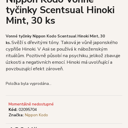
je
a
tyčinky Scentsual Hinoki
0,0
z
j
Mint, 30 ks
5
í
hvězdiček.
t
?
Vonné tyčinky Nippon Kodo Scentsual Hinoki Mint, 30
Svěží s dřevitými tóny. Taková je vůně japonského
ks.
cypřiše Hinoki. V Asii se používá k náboženským
rituálům. Pozitivně působí na psychiku, jelikož zbavuje
úzkosti a negativních emocí. Hinoki má uvolňující a
HLEDAT
povzbuzující efekt zároveň.
Položka byla vyprodána…
D
o
p
Momentálně nedostupné
o
Kód:
02095704
Značka:
Nippon Kodo
r
u