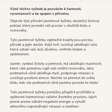
Vůně těchto tyčinek je pozváním k harmonii,
vyrovnanosti a ke spojení s přírodou.
Objevte tyto přírodní jasmínové tyčinky, skutečný čichový
poklad, který promění váš prostor v útočiště klidu a
rovnováhy.
Tyto jasmínové tyčinky výjimečné kvality jsou poctou
přírodě a jejím darům.
Když hoří, uvolňují uklidňující vůni,
která zahalí vaši duši důvěrou, vnitřním klidem a
optimismem.
Jasmín, symbol čistoty a jemnosti, má uklidňující vlastnosti,
které vám pomohou najít vaši vnitřní rovnováhu.
Jeho
podmanivá vůně uklidňuje mysl, podporuje relaxaci a
uvolňuje pozitivní emoce.
Nechte se přenést do světa
klidu, kde vás podmanivá vůně jasmínu povede ke klidu!
Tyto jasmínové tyčinky pomůžou přispět k pročištění a
opětovné harmonizaci vašeho životního prostoru.
Jejich
jemné aroma odhání negativní energie a vytváří
atmosféru napomáhající relaxaci a meditaci.