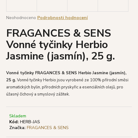
a
j
Průměrné
Neohodnoceno
Podrobnosti hodnocení
í
hodnocení
FRAGANCES & SENS
produktu
t
je
?
Vonné tyčinky Herbio
0,0
z
Jasmine (jasmín), 25 g.
5
hvězdiček.
HLEDAT
Vonné tyčinky FRAGANCES & SENS Herbio Jasmine (jasmín),
25 g.
Vonné tyčinky Herbio jsou
vyrobené ze 100% přírodní směsi
aromatických bylin, přírodních pryskyřic a esenciálních olejů, pro
úžasný čichový a smyslový zážitek.
D
o
p
Skladem
o
Kód:
HERB-JAS
r
Značka:
FRAGANCES & SENS
u