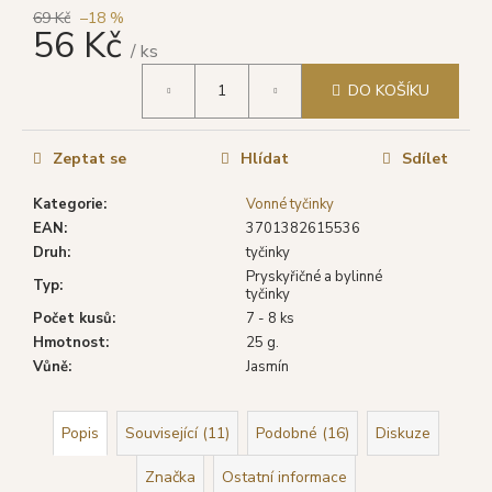
č
69 Kč
–18 %
u
56 Kč
j
/ ks
e
Měrná
DO KOŠÍKU
cena:
m
e
Zeptat se
Hlídat
Sdílet
SHRINIVAS
Kategorie
:
Vonné tyčinky
SATYA
VONNÉ
EAN
:
3701382615536
TYČINKY
Druh
:
tyčinky
SANDALWOOD
Pryskyřičné a bylinné
(SANTALOVÉ
Typ
:
tyčinky
DŘEVO),
15
Počet kusů
:
7 - 8 ks
G
Hmotnost
:
25 g.
29
Vůně
:
Jasmín
Kč
Původně:
46
Popis
Související (11)
Podobné (16)
Diskuze
Kč
Značka
Ostatní informace