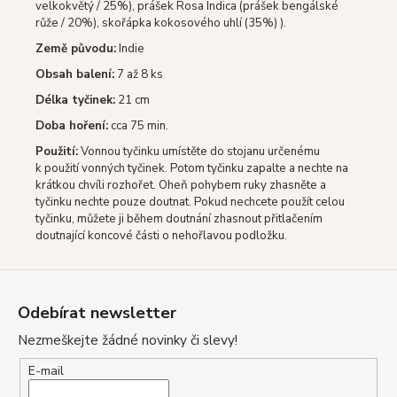
velkokvětý / 25%), prášek Rosa Indica (prášek bengálské
růže / 20%), skořápka kokosového uhlí (35%) ).
Země původu:
Indie
Obsah balení:
7 až 8 ks
Délka tyčinek:
21 cm
Doba hoření:
cca 75 min.
Použití:
Vonnou tyčinku umístěte do stojanu určenému
k použití vonných tyčinek.
Potom tyčinku zapalte a nechte na
krátkou chvíli rozhořet.
Oheň pohybem ruky zhasněte a
tyčinku nechte pouze doutnat.
Pokud nechcete použít celou
tyčinku, můžete ji během doutnání zhasnout přitlačením
doutnající koncové části o nehořlavou podložku.
Z
á
Odebírat newsletter
p
Nezmeškejte žádné novinky či slevy!
a
t
E-mail
í