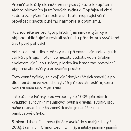
Proměňte každý okamžik ve smyslový zážitek zapálením
těchto přírodních jasmínových tyčinek.
Dopřejte si chvíli
klidu a zamyšlení a nechte se touto inspirující vůní
provázet k životu plnému harmonie a optimismu.
Rozhodněte se pro tyto přírodní jasmínové tyčinky a
objevte uklidňující a revitalizační sílu přírody, pro vyvážený
život plný pohody!
Velmi kvalitní indické tyčinky, mají příjemnou vůni relaxačních
účinků a při jejich hoření se můžete setkat s velmi širokým
spektrem vůní. Jsou určeny především k meditaci, vytvoření
příjemné atmosféry a provonění prostor.
Tyto vonné tyčinky se svojí vůní dotýkají Vašich smyslů a po
dlouhou dobu ve vzduchu vytvářejí čistou atmosféru, která
pohladí Vaše tělo, mysl i duši.
Tyto úžasné tyčinky jsou vyrobeny ze 100% přírodních
kvalitních surovin (himálajských bylin a dřevin).
Tyčinky jsou
ručně rolované, směs vonných bylin je nanášena na
bambusové dřívko.
Složení
: Litsea Glutinosa (hnědé avokádo s malými listy /
20%), Jasminum Grandiflorum Linn (španělský jasmín / jasmín