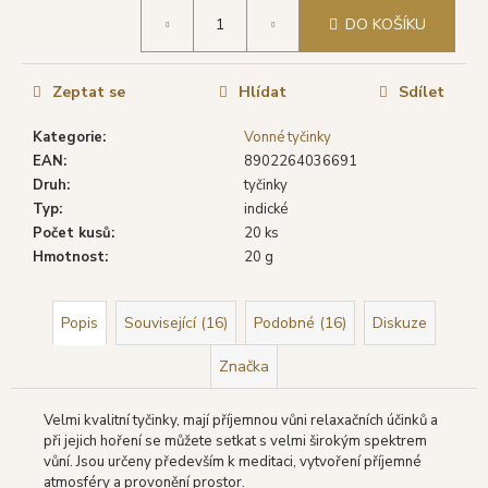
č
Měrná
u
DO KOŠÍKU
cena:
j
e
Zeptat se
Hlídat
Sdílet
m
e
Kategorie
:
Vonné tyčinky
EAN
:
8902264036691
SHRINIVAS
Druh
:
tyčinky
SATYA
Typ
:
indické
VONNÉ
Počet kusů
:
20 ks
TYČINKY
Hmotnost
:
20 g
WHITE
SAGE
(BÍLÁ
ŠALVĚJ),
Popis
Související (16)
Podobné (16)
Diskuze
15
G
Značka
29
Kč
Původně:
Velmi kvalitní tyčinky, mají příjemnou vůni relaxačních účinků a
39
při jejich hoření se můžete setkat s velmi širokým spektrem
Kč
vůní. Jsou určeny především k meditaci, vytvoření příjemné
atmosféry a provonění prostor.