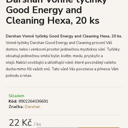
je
a
Good Energy and
0,0
z
j
Cleaning Hexa, 20 ks
5
í
hvězdiček.
t
?
Darshan Vonné tyčinky Good Energy and Cleaning Hexa, 20 ks.
Vonné tyčinky Darshan Good Energy and Cleaning provoní Váš
domov, nebo i venkovní prostor jedinečnou mystickou vůní. T
yčinky
obsahují jedinečnou směsí bylin, květin, medu, pryskyřic a
olejů.
Nabízí osvěžující a uklidňující vůně, které povznášejí vašeho
HLEDAT
ducha mimo říši vašich snů.
Tato vůně Vás povznese a přinese Vám
pohodu a relax.
D
Skladem
o
Kód:
8902264036691
p
Značka:
Darshan
o
r
22 Kč
u
/ ks