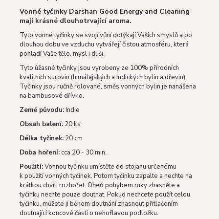
Vonné tyčinky Darshan Good Energy and Cleaning
mají krásné dlouhotrvající aroma.
Tyto vonné tyčinky se svojí vůní dotýkají Vašich smyslů a po
dlouhou dobu ve vzduchu vytvářejí čistou atmosféru, která
pohladí Vaše tělo, mysl i duši.
Tyto úžasné tyčinky jsou vyrobeny ze 100% přírodních
kvalitních surovin (himálajských a indických bylin a dřevin).
Tyčinky jsou ručně rolované, směs vonných bylin je nanášena
na bambusové dřívko.
Země původu:
Indie
Obsah balení:
20 ks
Délka tyčinek:
20 cm
Doba hoření:
cca 20 - 30 min.
Použití:
Vonnou tyčinku umístěte do stojanu určenému
k použití vonných tyčinek.
Potom tyčinku zapalte a nechte na
krátkou chvíli rozhořet.
Oheň pohybem ruky zhasněte a
tyčinku nechte pouze doutnat.
Pokud nechcete použít celou
tyčinku, můžete ji během doutnání zhasnout přitlačením
doutnající koncové části o nehořlavou podložku.