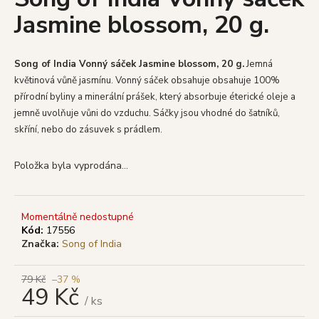
je
a
Jasmine blossom, 20 g.
0,0
z
j
5
í
hvězdiček.
Song of India Vonný sáček Jasmine blossom, 20 g.
Jemná
t
květinová vůně jasmínu. Vonný sáček obsahuje
obsahuje 100%
?
přírodní byliny a minerální prášek, který absorbuje éterické oleje a
jemně uvolňuje vůni do vzduchu.
Sáčky jsou vhodné do šatníků,
skříní, nebo do zásuvek s prádlem.
HLEDAT
Položka byla vyprodána…
Momentálně nedostupné
D
Kód:
17556
o
Značka:
Song of India
p
o
79 Kč
–37 %
r
49 Kč
/ ks
u
Měrná