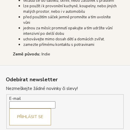
vkládá se do šatníku, skříní, nebo zásuvek s prádlem
lze použít i k provonění kuchyně, koupelny, nebo jiných
malých prostor, nebo i v automobilu
před použitím sáček jemně promněte a tím uvolníte
vůni
jednou za měsíc promnutí opakujte a tím udržíte vůní
intenzivní po delší dobu
uchovávejte mimo dosah dětí a domácích zvířat.
zamezte přímému kontaktu s potravinami
Země původu:
Indie
Z
á
Odebírat newsletter
p
Nezmeškejte žádné novinky či slevy!
a
t
E-mail
í
PŘIHLÁSIT SE