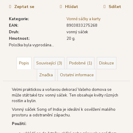
č
cena:
u
Zeptat se
Hlídat
Sdílet
j
Kategorie
:
Vonné sáčky a karty
e
EAN
:
8903833275268
m
Druh
:
vonný sáček
e
Hmotnost
:
20 g.
Položka byla vyprodána…
DARSHAN
VONNÉ
TYČINKY
Popis
Související (3)
Podobné (1)
Diskuze
BHARATH,
20
Značka
Ostatní informace
KS
19
Kč
Velmi praktickou a voňavou dekorací Vašeho domova se
Původně:
může stát také tzv. vonný sáček. Ten obsahuje květy různých
22
rostlin a bylin.
Kč
Vonný sáček Song of India je ideální k osvěžení malého
prostoru a odstranění zápachu.
Použití: