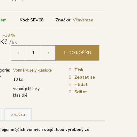
TYA VONNÉ TYČINKY
LÁ ŠALVĚJ), 15 G
dem
Kód:
SEV68
Značka:
Vijayshree
–19 %
 Kč
/ ks
á
DO KOŠÍKU
Tisk
gorie
:
Vonné kužely klasické
t
Zeptat se
10 ks
Hlídat
vonné jehlánky
Sdílet
klasické
Značka
nejjemnějších vonných olejů. Jsou vyrobeny ze