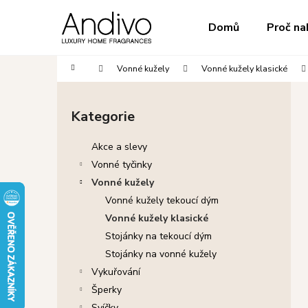
K
Přejít
na
o
do
do
Domů
Proč na
obsah
Zpět
Zpět
š
obchodu
obchodu
í
Domů
Vonné kužely
Vonné kužely klasické
k
P
o
Kategorie
Přeskočit
s
kategorie
t
Akce a slevy
r
Vonné tyčinky
a
Vonné kužely
n
Vonné kužely tekoucí dým
n
Vonné kužely klasické
í
Stojánky na tekoucí dým
p
Stojánky na vonné kužely
a
Vykuřování
n
Šperky
e
Svíčky