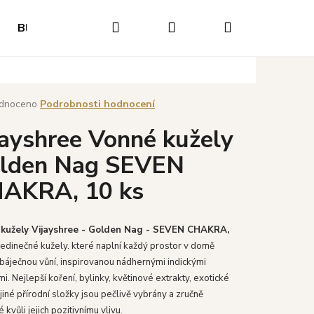
Hledat
Přihlášení
Nákupní
Blog
Hodnocení obchodu
Napište nám
O
košík
né
dnoceno
Podrobnosti hodnocení
ení
jayshree Vonné kužely
tu
lden Nag SEVEN
AKRA, 10 ks
ek.
kužely Vijayshree - Golden Nag - SEVEN CHAKRA,
Jedinečné kužely. které naplní každý prostor v domě
 báječnou vůní, inspirovanou nádhernými indickými
mi. Nejlepší koření, bylinky, květinové extrakty, exotické
Následující
 jiné přírodní složky jsou pečlivě vybrány a zručně
 kvůli jejich pozitivnímu vlivu.