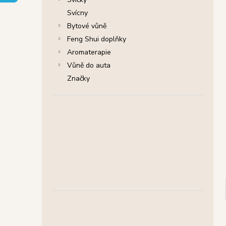
SHRINIVAS SATYA VONNÉ TYČINKY
l
NAG CHAMPA, 15 G
Svícny
29 Kč
Bytové vůně
Původně:
46 Kč
Feng Shui doplňky
Aromaterapie
Vůně do auta
Značky