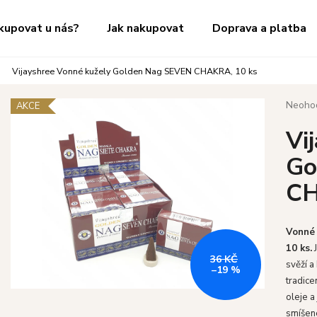
kupovat u nás?
Jak nakupovat
Doprava a platba
Vijayshree Vonné kužely Golden Nag SEVEN CHAKRA, 10 ks
Co potřebujete najít?
Průměr
Neoho
AKCE
hodnoc
Vi
produk
HLEDAT
je
Go
0,0
z
CH
5
Doporučujeme
hvězdič
Vonné 
10 ks.
36 KČ
svěží a
–19 %
tradice
oleje a
smíšené