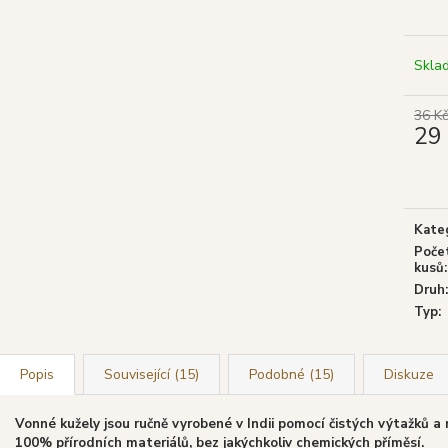
GOLOKA VONNÉ TYČINKY NAG
SHRINIVAS SA
CHAMPA, 16 G
WHITE SAGE (BÍ
29 Kč
29 Kč
Původně:
39 Kč
Původně:
39 Kč
Skla
36 Kč
29
Měrn
cena:
Kate
Poče
kusů
:
Druh
:
Typ
:
Popis
Související (15)
Podobné (15)
Diskuze
Vonné kužely jsou ručně vyrobené v Indii pomocí čistých výtažků a 
100% přírodních materiálů, bez jakýchkoliv chemických příměsí.