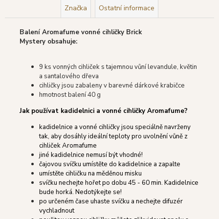
Značka
Ostatní informace
Balení Aromafume vonné cihličky Brick
Mystery obsahuje:
9 ks vonných cihliček s tajemnou vůní levandule, květin
a santalového dřeva
cihličky jsou zabaleny v barevné dárkové krabičce
hmotnost balení 40 g
Jak používat kadidelnici a vonné cihličky Aromafume?
kadidelnice a vonné cihličky jsou speciálně navrženy
tak, aby dosáhly ideální teploty pro uvolnění vůně z
cihliček Aromafume
jiné kadidelnice nemusí být vhodné!
čajovou svíčku umístěte do kadidelnice a zapalte
umístěte cihličku na měděnou misku
svíčku nechejte hořet po dobu 45 - 60 min. Kadidelnice
bude horká. Nedotýkejte se!
po určeném čase uhaste svíčku a nechejte difuzér
vychladnout