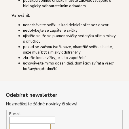
použitou vonnou cihličku můžete zlikvidovat spolu s
biologicky odbouratelným odpadem
Varování!:
nenechávejte svíčku s kadidelnicí hořet bez dozoru
nedotýkejte se zapálené svíčky
ujistěte se, že se plamen svíčky nedotýká přímo misky
s cihličkou
pokud se začnou tvořit saze, okamžitě svíčku uhaste,
saze musí být z misky odstraněny
zkraťte knot svíčky, je-li to zapotřebí
uchovávejte mimo dosah dětí, domácích zvířat a všech
hořlavých předmětů
Z
á
Odebírat newsletter
p
Nezmeškejte žádné novinky či slevy!
a
t
E-mail
í