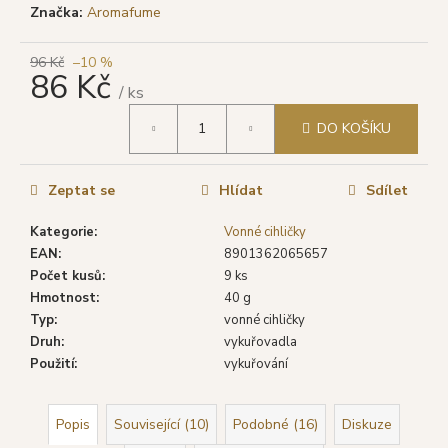
č
Značka:
Aromafume
u
j
96 Kč
–10 %
e
86 Kč
m
/ ks
e
Měrná
DO KOŠÍKU
cena:
DARSHAN
VONNÉ
Zeptat se
Hlídat
Sdílet
TYČINKY
BHARATH,
Kategorie
:
Vonné cihličky
20
EAN
:
8901362065657
KS
Počet kusů
:
9 ks
19
Hmotnost
:
40 g
Kč
Původně:
Typ
:
vonné cihličky
22
Druh
:
vykuřovadla
Kč
Použití
:
vykuřování
Popis
Související (10)
Podobné (16)
Diskuze