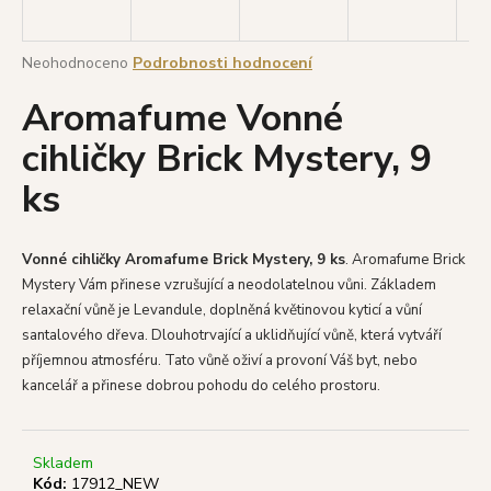
a
j
Průměrné
Neohodnoceno
Podrobnosti hodnocení
í
hodnocení
Aromafume Vonné
produktu
t
je
?
cihličky Brick Mystery, 9
0,0
z
ks
5
hvězdiček.
HLEDAT
Vonné cihličky Aromafume Brick Mystery, 9 ks
. Aromafume Brick
Mystery Vám přinese vzrušující a neodolatelnou vůni. Základem
relaxační vůně je Levandule, doplněná květinovou kyticí a vůní
santalového dřeva. Dlouhotrvající a uklidňující vůně,
která vytváří
D
příjemnou
atmosféru.
Tato vůně oživí a provoní Váš byt, nebo
o
kancelář a přinese dobrou pohodu do celého prostoru.
p
o
r
Skladem
u
Kód:
17912_NEW