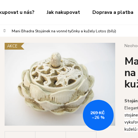
kupovat u nás?
Jak nakupovat
Doprava a platba
Mani Bhadra Stojánek na vonné tyčinky a kužely Lotos (bílý)
Co potřebujete najít?
Průměr
Neoho
AKCE
hodnoc
Ma
produk
HLEDAT
je
na
0,0
z
ku
5
Doporučujeme
hvězdič
Stoján
Elegant
269 KČ
stojáne
–26 %
vykuřov
kuželů 