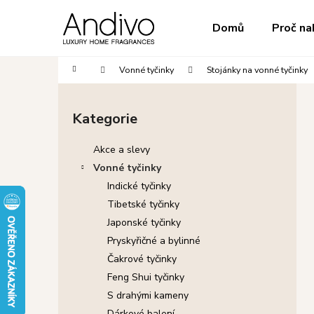
K
Přejít
na
o
do
do
Domů
Proč na
obsah
Zpět
Zpět
š
obchodu
obchodu
í
Domů
Vonné tyčinky
Stojánky na vonné tyčinky
k
P
o
Kategorie
Přeskočit
s
kategorie
t
Akce a slevy
r
Vonné tyčinky
a
Indické tyčinky
n
Tibetské tyčinky
n
Japonské tyčinky
í
Pryskyřičné a bylinné
p
Čakrové tyčinky
a
Feng Shui tyčinky
n
S drahými kameny
e
Dárkové balení