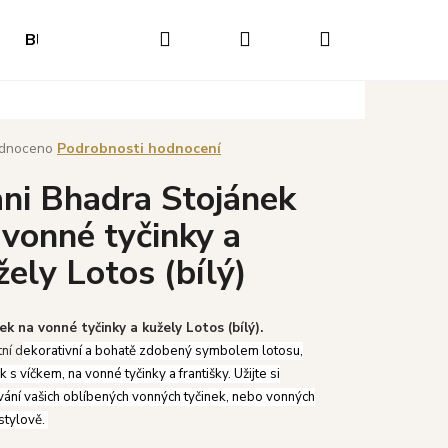
Hledat
Přihlášení
Nákupní
Blog
Hodnocení obchodu
Napište nám
O
košík
né
dnoceno
Podrobnosti hodnocení
ení
ni Bhadra Stojánek
tu
 vonné tyčinky a
žely Lotos (bílý)
ek.
ek na vonné tyčinky a kužely Lotos (bílý).
ní d
ekorativní a bohatě zdobený symbolem lotosu,
k s víčkem, na vonné tyčinky a františky. Užijte si
ání vašich oblíbených vonných tyčinek, nebo vonných
Následující
stylově.