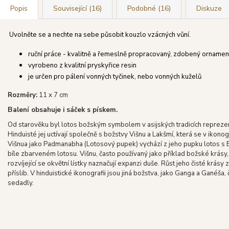
Popis
Související (16)
Podobné (16)
Diskuze
Uvolněte se a nechte na sebe působit kouzlo vzácných vůní.
ruční práce - kvalitně a řemeslně propracovaný, zdobený ornamen
vyrobeno z kvalitní pryskyřice resin
je určen pro pálení vonných tyčinek, nebo vonných kuželů
Rozměry:
11 x 7
cm
Balení obsahuje i sáček s pískem.
Od starověku byl lotos božským symbolem v asijských tradicích reprezentu
Hinduisté jej uctívají společně s božstvy Višnu a Lakšmí, která se v ikono
Višnua jako Padmanabha (Lotosový pupek) vychází z jeho pupku lotos s
bíle zbarveném lotosu. Višnu, často používaný jako příklad božské krásy
rozvíjející se okvětní lístky naznačují expanzi duše. Růst jeho čisté krá
příslib. V hinduistické ikonografii jsou jiná božstva, jako Ganga a Ganéša
sedadly.