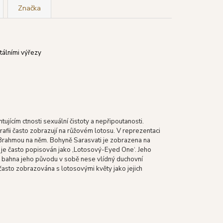
Značka
tálními výřezy
jícím ctnosti sexuální čistoty a nepřipoutanosti.
grafii často zobrazují na růžovém lotosu. V reprezentaci
 Brahmou na něm. Bohyně Sarasvati je zobrazena na
, je často popisován jako ‚Lotosový-Eyed One‘. Jeho
sy z bahna jeho původu v sobě nese vlídný duchovní
, často zobrazována s lotosovými květy jako jejich