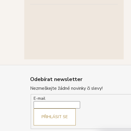
Z
á
Odebírat newsletter
p
Nezmeškejte žádné novinky či slevy!
a
t
E-mail
í
PŘIHLÁSIT SE