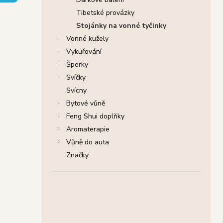
SHRINIVAS SATYA VONNÉ TYČINKY
l
NAG CHAMPA, 15 G
Tibetské provázky
29 Kč
Stojánky na vonné tyčinky
Původně:
46 Kč
Vonné kužely
Vykuřování
Šperky
Svíčky
Svícny
Bytové vůně
Feng Shui doplňky
Aromaterapie
Vůně do auta
Značky