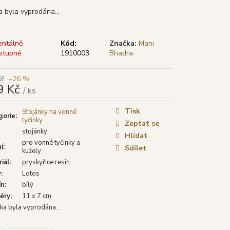
TYA VONNÉ TYČINKY
LÁ ŠALVĚJ), 15 G
a byla vyprodána…
ntálně
Kód:
Značka:
Mani
stupné
1910003
Bhadra
Kč
–26 %
9 Kč
/ ks
á
Tisk
Stojánky na vonné
gorie
:
tyčinky
Zeptat se
stojánky
Hlídat
pro vonné tyčinky a
í
:
Sdílet
kužely
iál
:
pryskyřice resin
v
:
Lotos
ín
:
bílý
ěry
:
11 x 7 cm
ka byla vyprodána…