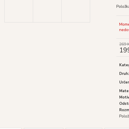
GOLOKA VONNÉ TYČINKY NAG
SHRINIVAS SA
CHAMPA, 16 G
WHITE SAGE (BÍ
Položk
29 Kč
29 Kč
Původně:
39 Kč
Původně:
39 Kč
Mome
nedo
269 
19
Měrn
cena:
Kate
Druh
:
Určen
Mater
Moti
Odst
Rozm
Polož