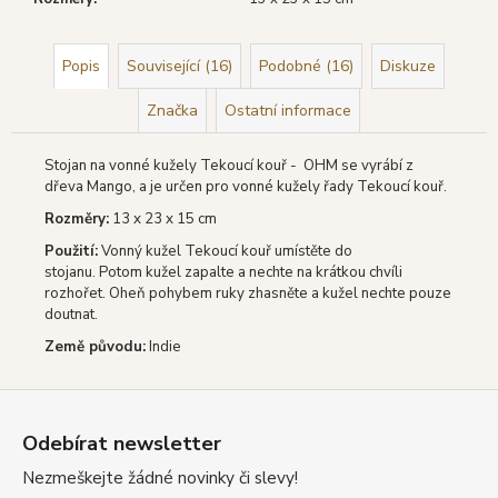
Popis
Související (16)
Podobné (16)
Diskuze
Značka
Ostatní informace
Stojan na vonné kužely Tekoucí kouř - OHM se vyrábí z
dřeva Mango, a je určen pro vonné kužely řady Tekoucí kouř.
Rozměry:
13 x 23 x 15 cm
Použití:
Vonný kužel Tekoucí kouř umístěte do
stojanu. Potom kužel zapalte a nechte na krátkou chvíli
rozhořet. Oheň pohybem ruky zhasněte a kužel nechte pouze
doutnat.
Země původu:
Indie
Z
á
Odebírat newsletter
p
Nezmeškejte žádné novinky či slevy!
a