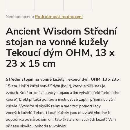
a
j
Průměrné
Neohodnoceno
Podrobnosti hodnocení
í
hodnocení
Ancient Wisdom Střední
produktu
t
je
?
stojan na vonné kužely
0,0
z
Tekoucí dým OHM, 13 x
5
hvězdiček.
23 x 15 cm
HLEDAT
Střední stojan na vonné kužely Tekoucí dým OHM, 13 x 23 x
15 cm.
Hořící kužel vytváří dým (kouř), který je těžší než je
D
vzduch. Kouř prochází otvory stojanu a tím vytváří efekt "tekoucího
o
kouře". Efekt přiláká pohled a místnost se zaplní příjemnou vůní
p
kužele. Vytvořte si skvělý relax a meditaci pomocí řady
o
vonných kuželů Tekoucí kouř. Kužely jsou obzvlášť vhodné k
r
odpočinku po náročném dni, tato škála aromatických kuželů Vám
u
přinese skvělou pohodu a uvolnění.