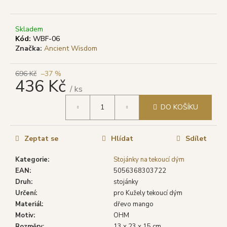
č
u
j
Skladem
e
Kód:
WBF-06
m
Značka:
Ancient Wisdom
e
696 Kč
–37 %
436 Kč
SHRINIVAS
/ ks
SATYA
Měrná
VONNÉ
DO KOŠÍKU
cena:
TYČINKY
NAG
CHAMPA,
15
Zeptat se
Hlídat
Sdílet
G
Kategorie
:
Stojánky na tekoucí dým
29
Kč
EAN
:
5056368303722
Původně:
Druh
:
stojánky
46
Určení
:
pro Kužely tekoucí dým
Kč
Materiál
:
dřevo mango
Motiv
:
OHM
Rozměry
:
13 x 23 x 15 cm