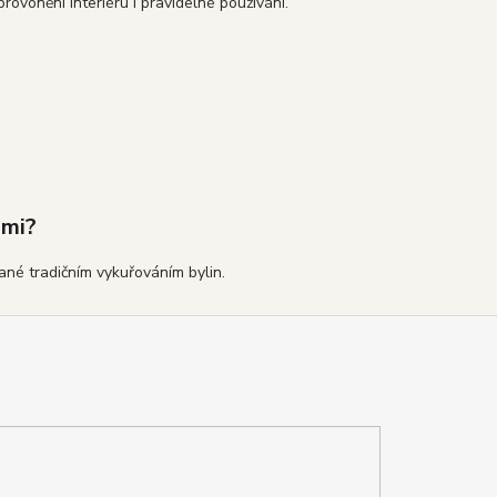
ovonění interiéru i pravidelné používání.
ami?
vané tradičním vykuřováním bylin.