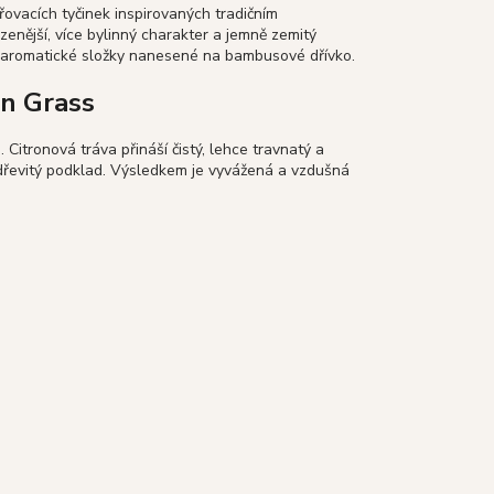
řovacích tyčinek inspirovaných tradičním
zenější, více bylinný charakter a jemně zemitý
y a aromatické složky nanesené na bambusové dřívko.
n Grass
Citronová tráva přináší čistý, lehce travnatý a
í dřevitý podklad. Výsledkem je vyvážená a vzdušná