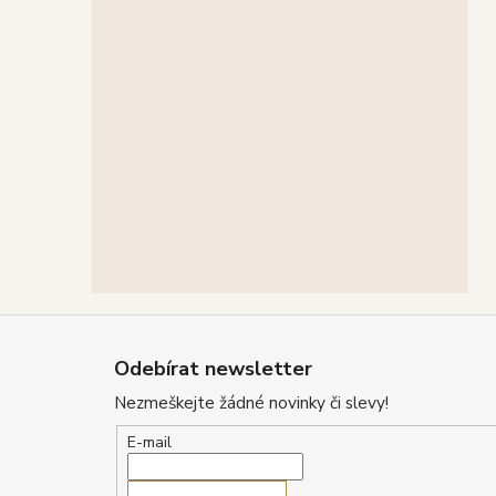
Z
á
Odebírat newsletter
p
Nezmeškejte žádné novinky či slevy!
a
t
E-mail
í