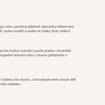
 jógu nebo vytvoření příjemné atmosféry během dne.
ér rychle osvěžit a dodat mu lehký, čistý nádech.
nechte krátce rozhořet a poté plamen sfoukněte.
bezpečně dohořet nebo ji uhaste přitlačením o
cí tyčinku bez dozoru. Uchovávejte mimo dosah dětí
dném stojánku.