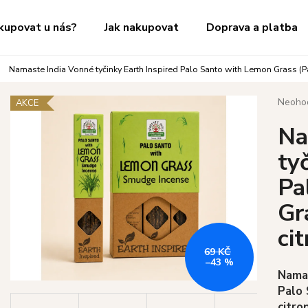
kupovat u nás?
Jak nakupovat
Doprava a platba
Namaste India Vonné tyčinky Earth Inspired Palo Santo with Lemon Grass (Pal
Co potřebujete najít?
Průměr
Neoho
AKCE
hodnoc
Na
produk
HLEDAT
je
ty
0,0
z
Pa
5
Doporučujeme
hvězdič
Gr
ci
69 KČ
–43 %
Namas
Palo 
citro