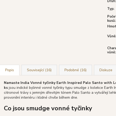
Druh
:
Typ
:
Poče
kusů
:
Hmot
Vůně
Char
vůně
:
Popis
Související (16)
Podobné (16)
Diskuze
Namaste India Vonné tyčinky Earth Inspired Palo Santo with L
ks
jsou indické bylinné vonné tyčinky typu smudge z kolekce Earth Ins
citronové trávy s jemným dřevitým tónem Palo Santo a vytvářejí l
provonění interiéru i klidné chvíle během dne.
Co jsou smudge vonné tyčinky