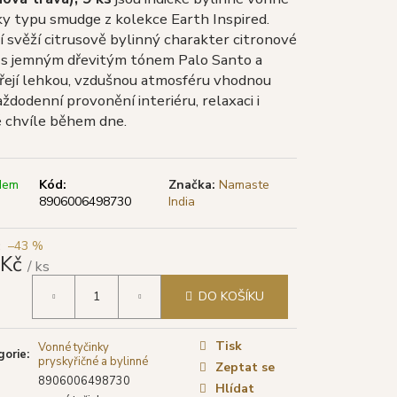
TYA VONNÉ TYČINKY
ky typu smudge z kolekce Earth Inspired.
LÁ ŠALVĚJ), 15 G
jí svěží citrusově bylinný charakter citronové
 s jemným dřevitým tónem Palo Santo a
řejí lehkou, vzdušnou atmosféru vhodnou
ždodenní provonění interiéru, relaxaci i
é chvíle během dne.
dem
Kód:
Značka:
Namaste
8906006498730
India
–43 %
 Kč
/ ks
á
DO KOŠÍKU
Tisk
Vonné tyčinky
gorie
:
pryskyřičné a bylinné
Zeptat se
8906006498730
Hlídat