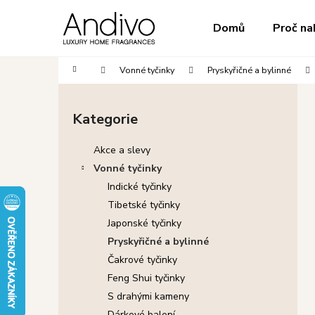
K
Přejít
na
o
do
do
Domů
Proč na
obsah
Zpět
Zpět
š
obchodu
obchodu
í
Domů
Vonné tyčinky
Pryskyřičné a bylinné
k
P
o
Kategorie
Přeskočit
s
kategorie
t
Akce a slevy
r
Vonné tyčinky
a
Indické tyčinky
n
Tibetské tyčinky
n
Japonské tyčinky
í
Pryskyřičné a bylinné
p
Čakrové tyčinky
a
Feng Shui tyčinky
n
S drahými kameny
e
Dárkové balení