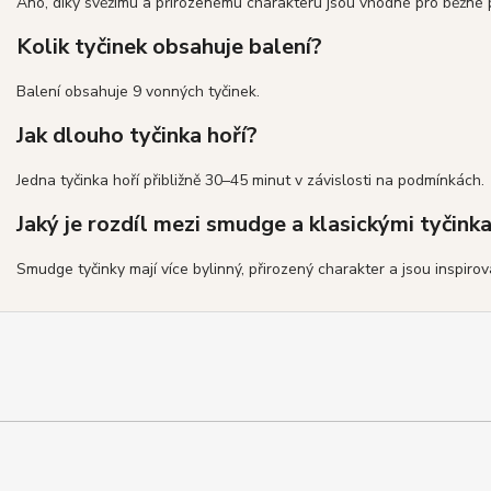
Ano, díky svěžímu a přirozenému charakteru jsou vhodné pro běžné pr
Kolik tyčinek obsahuje balení?
Balení obsahuje 9 vonných tyčinek.
Jak dlouho tyčinka hoří?
Jedna tyčinka hoří přibližně 30–45 minut v závislosti na podmínkách.
Jaký je rozdíl mezi smudge a klasickými tyčink
Smudge tyčinky mají více bylinný, přirozený charakter a jsou inspiro