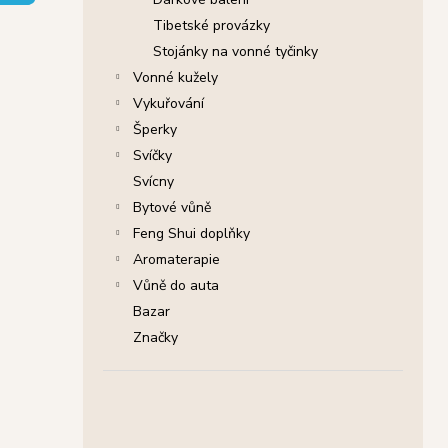
SHRINIVAS SATYA VONNÉ TYČINKY
l
NAG CHAMPA, 15 G
Tibetské provázky
29 Kč
Stojánky na vonné tyčinky
Původně:
46 Kč
Vonné kužely
Vykuřování
Šperky
Svíčky
Svícny
Bytové vůně
Feng Shui doplňky
Aromaterapie
Vůně do auta
Bazar
Značky