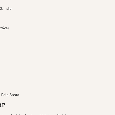
, Indie
tráva)
m Palo Santo.
tí?