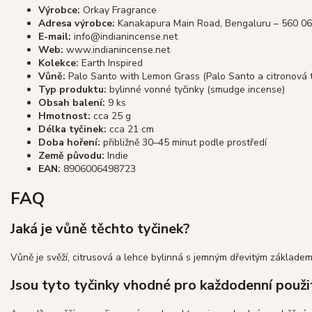
Výrobce:
Orkay Fragrance
Adresa výrobce:
Kanakapura Main Road, Bengaluru – 560 062
E-mail:
info@indianincense.net
Web:
www.indianincense.net
Kolekce:
Earth Inspired
Vůně:
Palo Santo with Lemon Grass (Palo Santo a citronová 
Typ produktu:
bylinné vonné tyčinky (smudge incense)
Obsah balení:
9 ks
Hmotnost:
cca 25 g
Délka tyčinek:
cca 21 cm
Doba hoření:
přibližně 30–45 minut podle prostředí
Země původu:
Indie
EAN:
8906006498723
FAQ
Jaká je vůně těchto tyčinek?
Vůně je svěží, citrusová a lehce bylinná s jemným dřevitým základe
Jsou tyto tyčinky vhodné pro každodenní použi