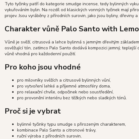
Tyto tyčinky patří do kategorie smudge incense, tedy bylinných vyku
vykuřováním bylin. Na rozdíl od klasických vonných tyčinek mají přiro
projev. Jsou vyráběny z přírodních surovin, jako jsou byliny, dřevin
Charakter vůně Palo Santo with Lemo
Vůně je svěží, citrusová a lehce bylinná s jemným dřevitým základem. 
osvěžující tón, zatímco Palo Santo dodává kompozici jemný, teplejš
vůně vhodná pro každodenní použití.
Pro koho jsou vhodné
pro milovníky svěžích a citrusově bylinných vůní,
pro vytvoření lehké a příjemné atmosféry doma,
pro relaxační chvíle, odpočinek nebo soustředění,
pro provonění interiéru bez těžkých nebo sladkých tónů.
Proč si je vybrat
bylinné tyčinky typu smudge s přirozeným charakterem,
kombinace Palo Santo a citronové trávy,
ruční výroba z přírodních surovin,