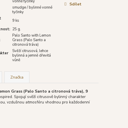
vonné tyčinky
Sdílet
smudge / bylinné vonné
tyčinky
t
9 ks
nost
:
25 g.
Palo Santo with Lemon
:
Grass (Palo Santo a
citronová tráva)
Svěží citrusová, lehce
akter
bylinná a jemně dřevitá
vůně
Značka
emon Grass (Palo Santo a citronová tráva), 9
pired. Spojují svěží citrusově bylinný charakter
ehkou, vzdušnou atmosféru vhodnou pro každodenní