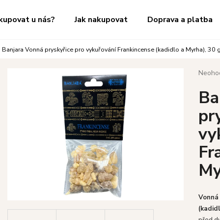
kupovat u nás?
Jak nakupovat
Doprava a platba
Banjara Vonná pryskyřice pro vykuřování Frankincense (kadidlo a Myrha), 30 g
Co potřebujete najít?
Průměr
Neoho
hodnoc
Ba
produk
HLEDAT
je
pr
0,0
z
vy
5
Doporučujeme
hvězdič
Fr
My
Vonná 
(kadid
před dv