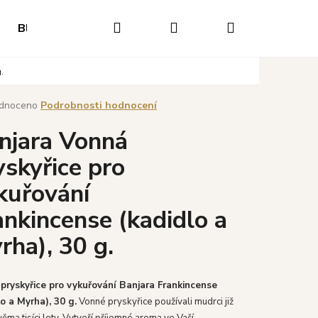
Hledat
Přihlášení
Nákupní
Blog
Hodnocení obchodu
Napište nám
O
.
košík
né
dnoceno
Podrobnosti hodnocení
ení
njara Vonná
tu
yskyřice pro
kuřování
ek.
ankincense (kadidlo a
rha), 30 g.
Následující
pryskyřice pro vykuřování Banjara Frankincense
lo a Myrha), 30 g.
V
onné pryskyřice používali mudrci již
ěma tisíci lety. Vytvoří příjemné aroma ve Vaší