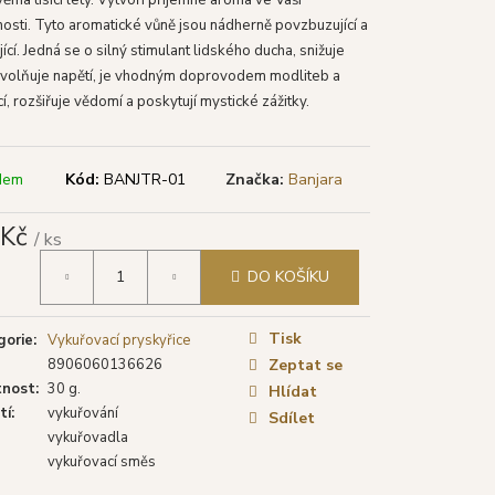
TYA VONNÉ TYČINKY
LÁ ŠALVĚJ), 15 G
sti. Tyto aromatické vůně jsou nádherně povzbuzující a
jící. Jedná se o silný stimulant lidského ducha, snižuje
uvolňuje napětí, je vhodným doprovodem modliteb a
í, rozšiřuje vědomí a poskytují mystické zážitky.
dem
Kód:
BANJTR-01
Značka:
Banjara
 Kč
/ ks
á
DO KOŠÍKU
Tisk
gorie
:
Vykuřovací pryskyřice
8906060136626
Zeptat se
nost
:
30 g.
Hlídat
tí
:
vykuřování
Sdílet
vykuřovadla
vykuřovací směs