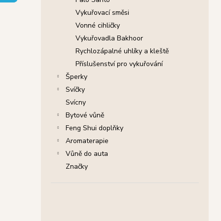
SHRINIVAS SATYA VONNÉ TYČINKY
l
NAG CHAMPA, 15 G
Vykuřovací směsi
29 Kč
Vonné cihličky
Původně:
46 Kč
Vykuřovadla Bakhoor
Rychlozápalné uhlíky a kleště
Příslušenství pro vykuřování
Šperky
Svíčky
Svícny
Bytové vůně
Feng Shui doplňky
Aromaterapie
Vůně do auta
Značky