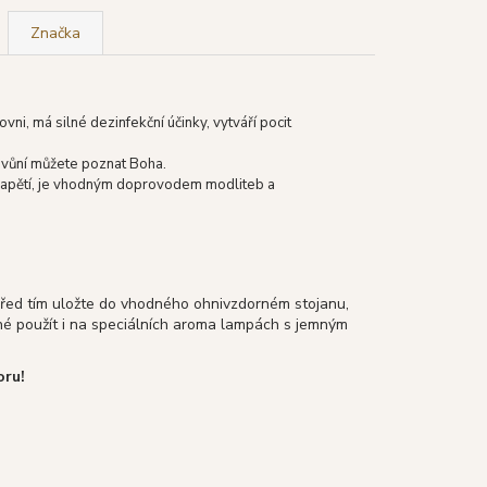
Značka
ovni, má silné dezinfekční účinky, vytváří pocit
ho vůní můžete poznat Boha.
e napětí, je vhodným doprovodem modliteb a
 před tím uložte do vhodného ohnivzdorném stojanu,
žné použít i na speciálních aroma lampách s jemným
oru!