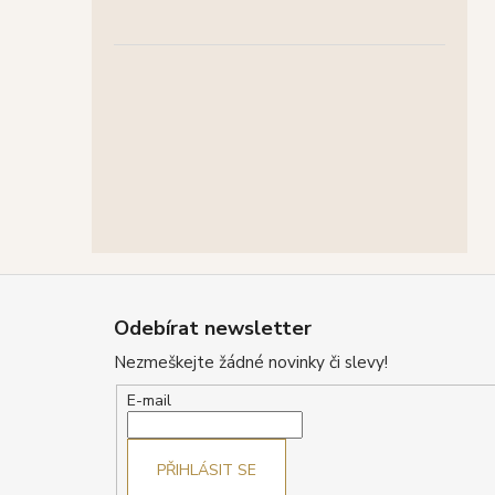
Z
á
Odebírat newsletter
p
Nezmeškejte žádné novinky či slevy!
a
t
E-mail
í
PŘIHLÁSIT SE