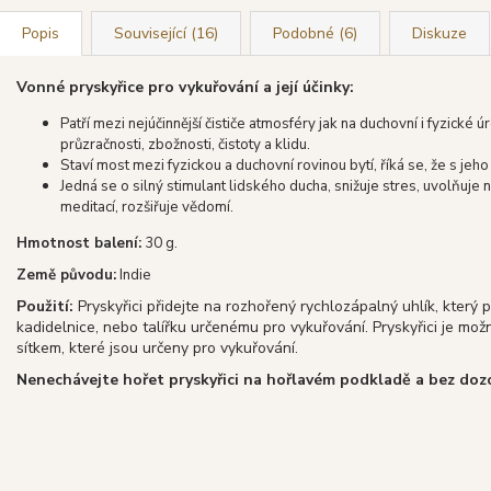
Popis
Související (16)
Podobné (6)
Diskuze
Vonné pryskyřice pro vykuřování a její účinky:
Patří mezi nejúčinnější čističe atmosféry jak na duchovní i fyzické úr
průzračnosti, zbožnosti, čistoty a klidu.
Staví most mezi fyzickou a duchovní rovinou bytí, říká se, že s je
Jedná se o silný stimulant lidského ducha, snižuje stres, uvolňuj
meditací, rozšiřuje vědomí.
Hmotnost balení:
30 g.
Země původu:
Indie
Použití:
Pryskyřici přidejte na rozhořený rychlozápalný uhlík, který
kadidelnice, nebo talířku určenému pro vykuřování. Pryskyřici je mo
sítkem, které jsou určeny pro vykuřování.
Nenechávejte hořet pryskyřici na hořlavém podkladě a bez doz