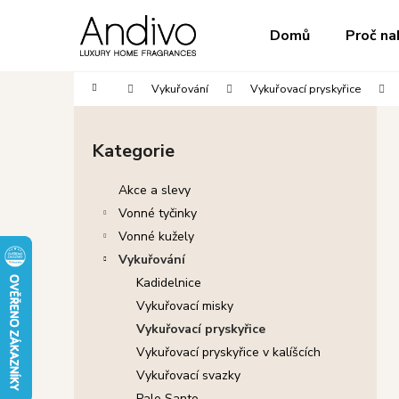
K
Přejít
na
o
do
do
Domů
Proč na
obsah
Zpět
Zpět
š
obchodu
obchodu
í
Domů
Vykuřování
Vykuřovací pryskyřice
k
P
o
Kategorie
Přeskočit
s
kategorie
t
Akce a slevy
r
Vonné tyčinky
a
Vonné kužely
n
Vykuřování
n
Kadidelnice
í
Vykuřovací misky
p
Vykuřovací pryskyřice
a
Vykuřovací pryskyřice v kalíšcích
n
Vykuřovací svazky
e
Palo Santo